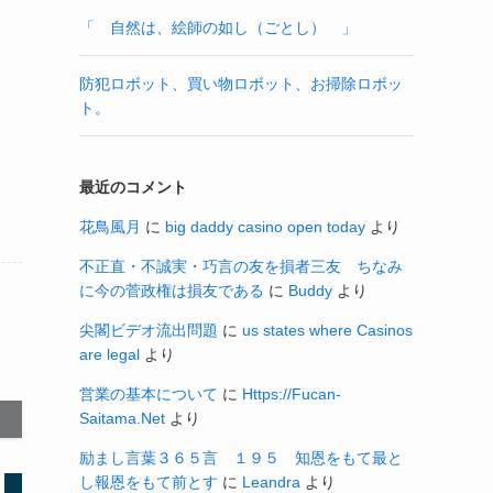
「 自然は、絵師の如し（ごとし） 」
防犯ロボット、買い物ロボット、お掃除ロボッ
ト。
最近のコメント
花鳥風月
に
big daddy casino open today
より
不正直・不誠実・巧言の友を損者三友 ちなみ
に今の菅政権は損友である
に
Buddy
より
尖閣ビデオ流出問題
に
us states where Casinos
are legal
より
営業の基本について
に
Https://Fucan-
Saitama.Net
より
励まし言葉３６５言 １９５ 知恩をもて最と
し報恩をもて前とす
に
Leandra
より