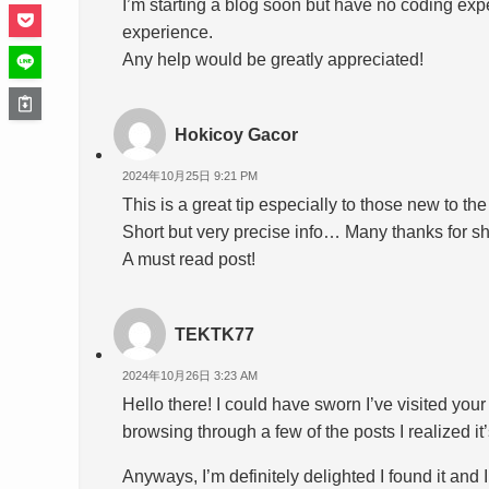
I’m starting a blog soon but have no coding ex
experience.
Any help would be greatly appreciated!
Hokicoy Gacor
2024年10月25日 9:21 PM
This is a great tip especially to those new to th
Short but very precise info… Many thanks for sh
A must read post!
TEKTK77
2024年10月26日 3:23 AM
Hello there! I could have sworn I’ve visited your
browsing through a few of the posts I realized it
Anyways, I’m definitely delighted I found it and I