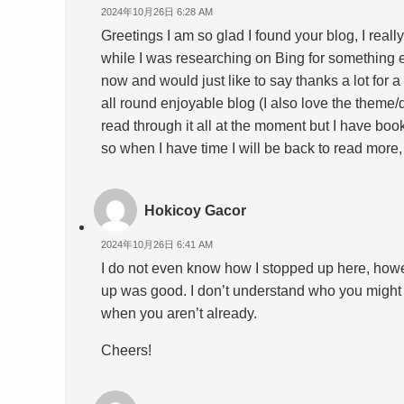
2024年10月26日 6:28 AM
Greetings I am so glad I found your blog, I reall
while I was researching on Bing for something 
now and would just like to say thanks a lot for 
all round enjoyable blog (I also love the theme/d
read through it all at the moment but I have bo
so when I have time I will be back to read more
Hokicoy Gacor
2024年10月26日 6:41 AM
I do not even know how I stopped up here, howev
up was good. I don’t understand who you might 
when you aren’t already.
Cheers!