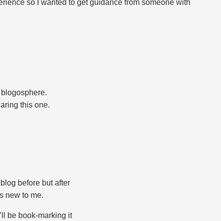
perience so I wanted to get guidance from someone with
e blogosphere.
aring this one.
 blog before but after
’s new to me.
’ll be book-marking it