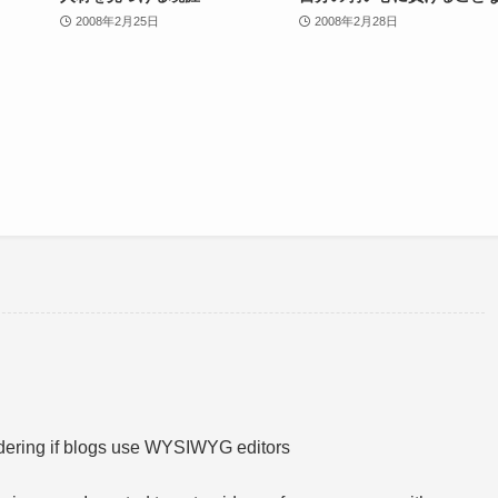
2008年2月25日
2008年2月28日
ondering if blogs use WYSIWYG editors