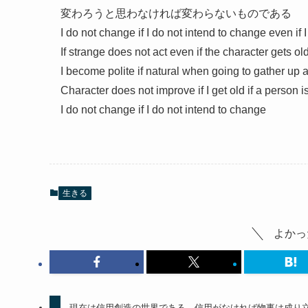
変わろうと思わなければ変わらないものである
I do not change if I do not intend to change even if I
If strange does not act even if the character gets ol
I become polite if natural when going to gather up 
Character does not improve if I get old if a person i
I do not change if I do not intend to change
生きる
よかっ
現在は信用創造の世界である、信用がなければ物事は成り