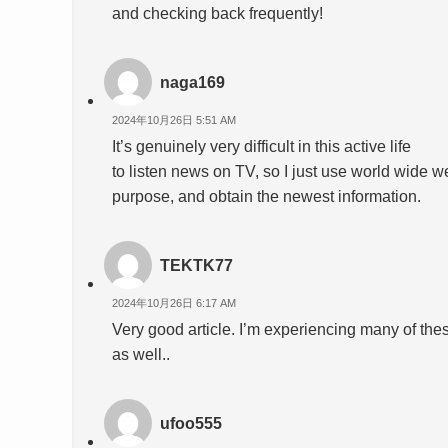
and checking back frequently!
naga169
2024年10月26日 5:51 AM
It’s genuinely very difficult in this active life
to listen news on TV, so I just use world wide we
purpose, and obtain the newest information.
TEKTK77
2024年10月26日 6:17 AM
Very good article. I’m experiencing many of the
as well..
ufoo555