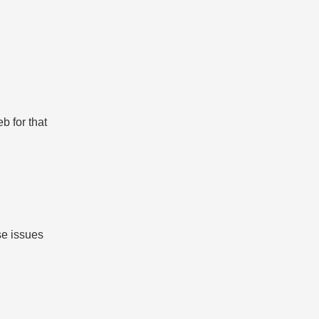
b for that
se issues