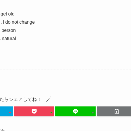
 get old
d, I do not change
a person
s natural
たらシェアしてね！
立た