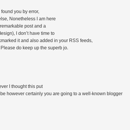
y found you by error,
else, Nonetheless I am here
a remarkable post and a
esign), I don’t have time to
okmarked it and also added in your RSS feeds,
, Please do keep up the superb jo.
er I thought this put
be however certainly you are going to a well-known blogger