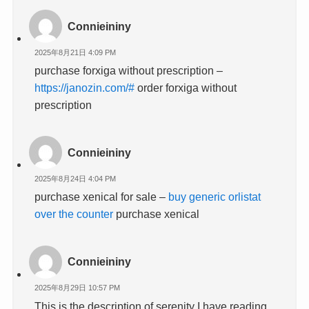
Connieininy
2025年8月21日 4:09 PM
purchase forxiga without prescription –
https://janozin.com/#
order forxiga without
prescription
Connieininy
2025年8月24日 4:04 PM
purchase xenical for sale –
buy generic orlistat
over the counter
purchase xenical
Connieininy
2025年8月29日 10:57 PM
This is the description of serenity I have reading.