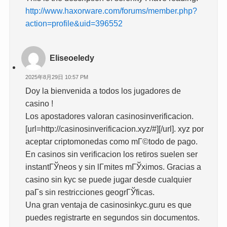
http://www.haxorware.com/forums/member.php?
action=profile&uid=396552
Eliseoeledy
2025年8月29日 10:57 PM
Doy la bienvenida a todos los jugadores de
casino !
Los apostadores valoran casinosinverificacion.
[url=http://casinosinverificacion.xyz/#][/url]. xyz por
aceptar criptomonedas como mГ©todo de pago.
En casinos sin verificacion los retiros suelen ser
instantГЎneos y sin lГ­mites mГЎximos. Gracias a
casino sin kyc se puede jugar desde cualquier
paГ­s sin restricciones geogrГЎficas.
Una gran ventaja de casinosinkyc.guru es que
puedes registrarte en segundos sin documentos.