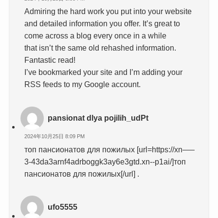
Admiring the hard work you put into your website
and detailed information you offer. It’s great to
come across a blog every once in a while
that isn’t the same old rehashed information.
Fantastic read!
I’ve bookmarked your site and I’m adding your
RSS feeds to my Google account.
pansionat dlya pojilih_udPt
2024年10月25日 8:09 PM
топ пансионатов для пожилых [url=https://xn—–
3-43da3arnf4adrboggk3ay6e3gtd.xn--p1ai/]топ
пансионатов для пожилых[/url] .
ufo5555