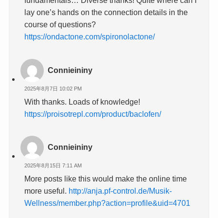
fundamentals… Diverse thanks! Quite where can I
lay one’s hands on the connection details in the
course of questions?
https://ondactone.com/spironolactone/
Connieininy
2025年8月7日 10:02 PM
With thanks. Loads of knowledge!
https://proisotrepl.com/product/baclofen/
Connieininy
2025年8月15日 7:11 AM
More posts like this would make the online time
more useful.
http://anja.pf-control.de/Musik-
Wellness/member.php?action=profile&uid=4701