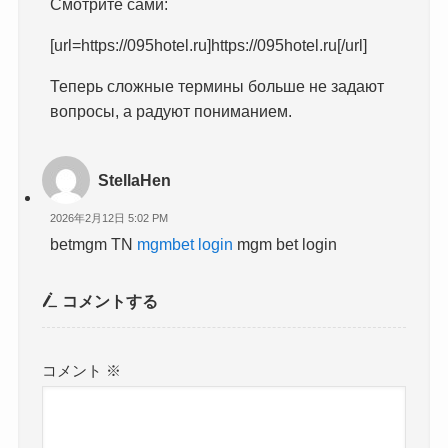
Смотрите сами:
[url=https://095hotel.ru]https://095hotel.ru[/url]
Теперь сложные термины больше не задают
вопросы, а радуют пониманием.
StellaHen
2026年2月12日 5:02 PM
betmgm TN
mgmbet login
mgm bet login
コメントする
コメント
※