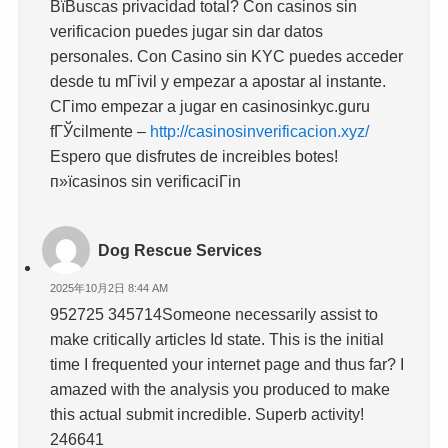
ВїBuscas privacidad total? Con casinos sin
verificacion puedes jugar sin dar datos
personales. Con Casino sin KYC puedes acceder
desde tu mГіvil y empezar a apostar al instante.
CГіmo empezar a jugar en casinosinkyc.guru
fГЎcilmente –
http://casinosinverificacion.xyz/
Espero que disfrutes de increibles botes!
п»їcasinos sin verificaciГіn
Dog Rescue Services
2025年10月2日 8:44 AM
952725 345714Someone necessarily assist to
make critically articles Id state. This is the initial
time I frequented your internet page and thus far? I
amazed with the analysis you produced to make
this actual submit incredible. Superb activity!
246641