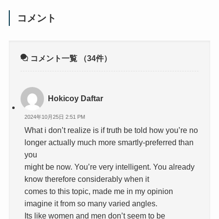
コメント
コメント一覧
（34件）
Hokicoy Daftar
2024年10月25日 2:51 PM
What i don’t realize is if truth be told how you’re no
longer actually much more smartly-preferred than
you
might be now. You’re very intelligent. You already
know therefore considerably when it
comes to this topic, made me in my opinion
imagine it from so many varied angles.
Its like women and men don’t seem to be