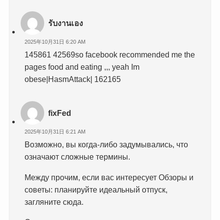
รับงานเอง
2025年10月31日 6:20 AM
145861 42569so facebook recommended me the
pages food and eating ,,, yeah Im
obese|HasmAttack| 162165
fixFed
2025年10月31日 6:21 AM
Возможно, вы когда-либо задумывались, что
означают сложные термины.
Между прочим, если вас интересует Обзоры и
советы: планируйте идеальный отпуск,
загляните сюда.