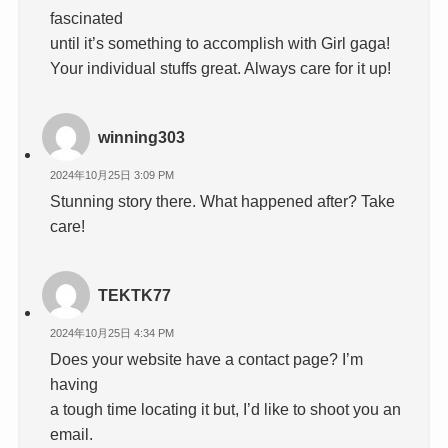
fascinated
until it’s something to accomplish with Girl gaga!
Your individual stuffs great. Always care for it up!
winning303
2024年10月25日 3:09 PM
Stunning story there. What happened after? Take
care!
TEKTK77
2024年10月25日 4:34 PM
Does your website have a contact page? I’m
having
a tough time locating it but, I’d like to shoot you an
email.