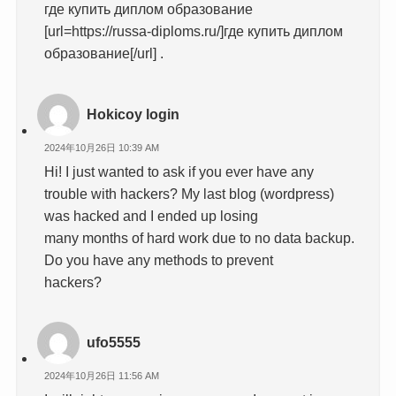
где купить диплом образование
[url=https://russa-diploms.ru/]где купить диплом
образование[/url] .
Hokicoy login
2024年10月26日 10:39 AM
Hi! I just wanted to ask if you ever have any
trouble with hackers? My last blog (wordpress)
was hacked and I ended up losing
many months of hard work due to no data backup.
Do you have any methods to prevent
hackers?
ufo5555
2024年10月26日 11:56 AM