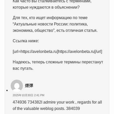
Как часто вы сталкиваетесь с терминами,
которые нуждаются в объяснении?
Для тех, кто ищет информацию по теме
“Актуальные новости России: политика,
экономика, общество”, есть отличная статья.
Ссылка ниже:
[url=https://avelonbeta.ru]https://avelonbeta.ru[/url]
Надеюсь, теперь сложные термины перестанут
вас пугать.
煙彈
2025年10月30日 2:41 PM
474936 734382I admire your work , regards for all
of the valuable weblog posts. 384039