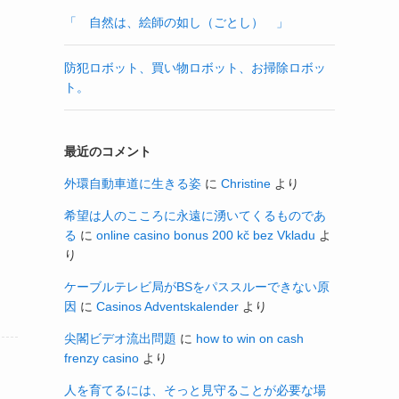
「 自然は、絵師の如し（ごとし） 」
防犯ロボット、買い物ロボット、お掃除ロボッ
ト。
最近のコメント
外環自動車道に生きる姿
に
Christine
より
希望は人のこころに永遠に湧いてくるものであ
る
に
online casino bonus 200 kč bez Vkladu
よ
り
ケーブルテレビ局がBSをパススルーできない原
因
に
Casinos Adventskalender
より
尖閣ビデオ流出問題
に
how to win on cash
frenzy casino
より
人を育てるには、そっと見守ることが必要な場