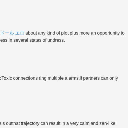
r
ドール エロ
about any kind of plot plus more an opportunity to
ness in several states of undress.
Toxic connections ring multiple alarms,if partners can only
 outthat trajectory can result in a very calm and zen-like