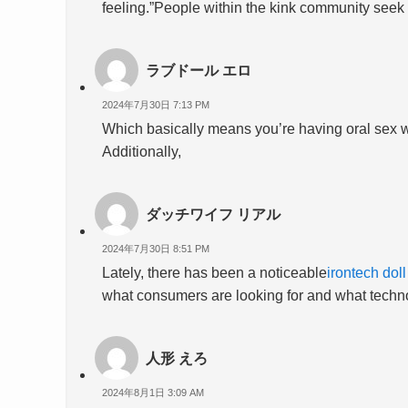
feeling.”People within the kink community seek 
ラブドール エロ
2024年7月30日 7:13 PM
Which basically means you’re having oral sex w
Additionally,
ダッチワイフ リアル
2024年7月30日 8:51 PM
Lately, there has been a noticeable
irontech doll
what consumers are looking for and what tech
人形 えろ
2024年8月1日 3:09 AM