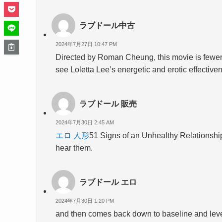
ラブドール中古
2024年7月27日 10:47 PM
Directed by Roman Cheung, this movie is fewe
see Loletta Lee’s energetic and erotic effective
ラブドール 販売
2024年7月30日 2:45 AM
エロ 人形
51 Signs of an Unhealthy Relationship
hear them.
ラブドール エロ
2024年7月30日 1:20 PM
and then comes back down to baseline and levels