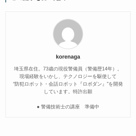
korenaga
埼玉県在住。73歳の現役警備員（警備歴14年）。
現場経験をいかし、テクノロジーを駆使して
“防犯ロボット・会話ロボット『ロボダン』”を開発
しています。特許出願
● 警備技術士の講座 準備中