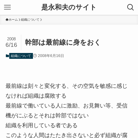
是永和夫のサイト
ホーム
組織について
2008
幹部は最前線に身をおく
6/16
2008年6月16日
組織について
最前線は刻々と変化する、その空気を敏感に感じ
なければ組織は腐敗する
最前線で働いている人に激励、お見舞い等、受信
機がにぶるとそれは幹部ではない
組織を利用している者である
このような人間はたたき出さないと必ず組織が腐