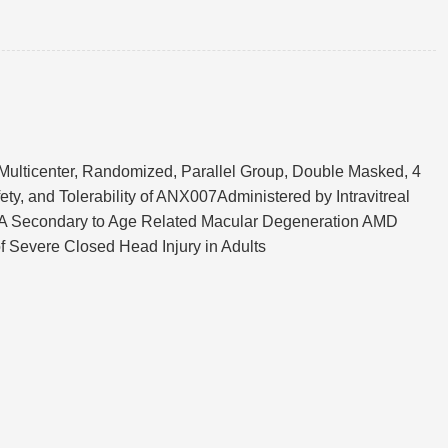
ticenter, Randomized, Parallel Group, Double Masked, 4
ety, and Tolerability of ANX007Administered by Intravitreal
y GA Secondary to Age Related Macular Degeneration AMD
 Severe Closed Head Injury in Adults