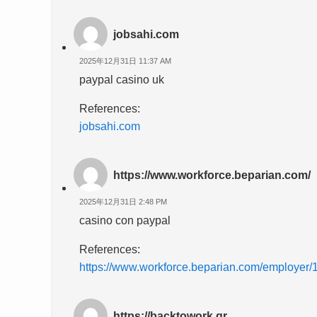
jobsahi.com
2025年12月31日 11:37 AM
paypal casino uk
References:
jobsahi.com
https://www.workforce.beparian.com/
2025年12月31日 2:48 PM
casino con paypal
References:
https://www.workforce.beparian.com/employer/10
https://backtowork.gr