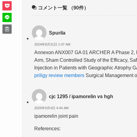
コメント一覧
（90件）
Spurila
2024年8月31日 1:47 AM
Annexon ANX007 GA 01 ARCHER A Phase 2, Mul
Arm, Sham Controlled Study of the Efficacy, Saf
Injection in Patients with Geographic Atroph
priligy review members
Surgical Management of
cjc 1295 / ipamorelin vs hgh
2025年9月4日 4:44 AM
ipamorelin joint pain
References: