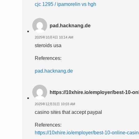
cjc 1295 / ipamorelin vs hgh
pad.hacknang.de
2025年10月4日 10:14 AM
steroids usa
References:
pad.hacknang.de
https://10xhire.io/employer/best-10-on
2025年12月31日 10:03 AM
casino sites that accept paypal
References:
https://10xhire.io/employer/best-10-online-casi