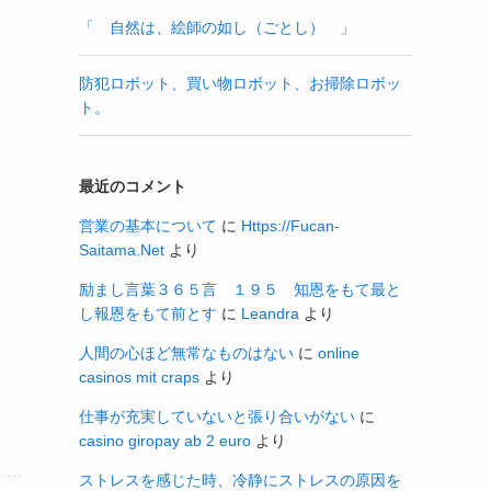
「 自然は、絵師の如し（ごとし） 」
防犯ロボット、買い物ロボット、お掃除ロボッ
ト。
最近のコメント
営業の基本について
に
Https://Fucan-
Saitama.Net
より
励まし言葉３６５言 １９５ 知恩をもて最と
し報恩をもて前とす
に
Leandra
より
人間の心ほど無常なものはない
に
online
casinos mit craps
より
仕事が充実していないと張り合いがない
に
casino giropay ab 2 euro
より
ストレスを感じた時、冷静にストレスの原因を