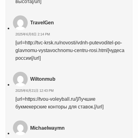
высота[/url]
TravelGen
2025年6月8日 2:14 PM
[url=http://tvc-krsk.ru/novosti/vdnh-putevoditel-po-
glavnomu-vystavochnomu-centru-rosi.html]чудеса
россии[/url]
Wiltonmub
2025年6月21日 12:43 PM
[url=https://tvou-voleyball.ru/]Лучшие
букмекерские конторы для ставок.[/url]
Michaelwaymn