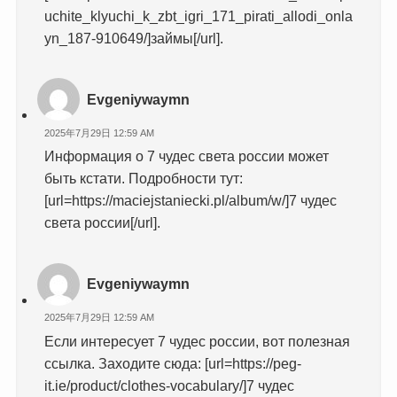
uchite_klyuchi_k_zbt_igri_171_pirati_allodi_onla
yn_187-910649/]займы[/url].
Evgeniywaymn
2025年7月29日 12:59 AM
Информация о 7 чудес света россии может
быть кстати. Подробности тут:
[url=https://maciejstaniecki.pl/album/w/]7 чудес
света россии[/url].
Evgeniywaymn
2025年7月29日 12:59 AM
Если интересует 7 чудес россии, вот полезная
ссылка. Заходите сюда: [url=https://peg-
it.ie/product/clothes-vocabulary/]7 чудес