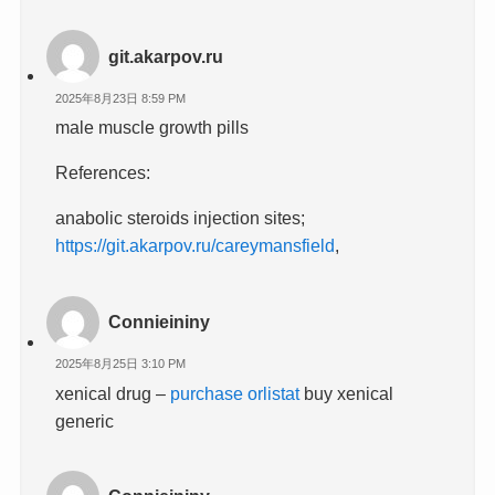
git.akarpov.ru
2025年8月23日 8:59 PM
male muscle growth pills
References:
anabolic steroids injection sites;
https://git.akarpov.ru/careymansfield
,
Connieininy
2025年8月25日 3:10 PM
xenical drug –
purchase orlistat
buy xenical
generic