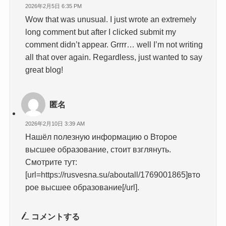
2026年2月5日 6:35 PM
Wow that was unusual. I just wrote an extremely
long comment but after I clicked submit my
comment didn’t appear. Grrrr… well I’m not writing
all that over again. Regardless, just wanted to say
great blog!
匿名
2026年2月10日 3:39 AM
Нашёл полезную информацию о Второе
высшее образование, стоит взглянуть.
Смотрите тут:
[url=https://rusvesna.su/aboutall/1769001865]вто
рое высшее образование[/url].
コメントする