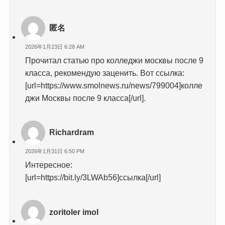
匿名
2026年1月23日 6:28 AM
Прочитал статью про колледжи москвы после 9
класса, рекомендую заценить. Вот ссылка:
[url=https://www.smolnews.ru/news/799004]колле
джи Москвы после 9 класса[/url].
Richardram
2026年1月31日 6:50 PM
Интересное:
[url=https://bit.ly/3LWAb56]ссылка[/url]
zoritoler imol