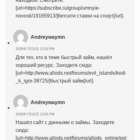
[url=https://subscribe.ru/group/umnyie-
novosti/19165913/]бетсити ставки на спорт[/url].
Andreywaymn
2025年7月21日 12:02 PM
Для тех, кто в теме быстрый займ, нашёл
хороший ресурс. Заходите сюда:
[url=http://www.allods.net/forums/evil_islands/kodi
_k_igre-38725/]быстрый займ[/url].
Andreywaymn
2025年7月21日 12:02 PM
Нашёл сайт с данными о займы. Заходите
сюда:
[url=http://www.allods.net/forums/allods_online/pol