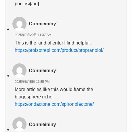
россии[/url].
Connieininy
2025年7月29日 11:37 AM
This is the kind of enter I find helpful.
https://proisotrepl.com/product/propranolol/
Connieininy
2025年8月5日 11:55 PM
More articles like this would frame the
blogosphere richer.
https://ondactone.com/spironolactone/
Connieininy