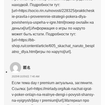
находкой. Подробности тут:
[url=https://socio.rin.ru/novosti/228325/praktichesk
ie-pravila-i-proverennie-strategii-pokera-dlya-
povisheniya-uspeha-v-igre.html]покер онлайн на
деньги[/url].Информация о игры по наруто
может быть кстати. Подробности тут:
[url=https://bb-
shop.ru/content/article/605_skachat_naruto_bespl
atno_dlya.html]игры по наруто[/url].
匿名
2025年10月6日 7:40 AM
Если тема day r premium актуальна, загляните.
Ссылка: [url=https://mirlady.org/kak-nachat-igrat-
v-poker-onlajn-na-realnye-dengi-i-povysit-shansy-
na-vyigrysh/]day r premium[/url].Материал про