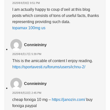
2025年8月8日 9:51 PM
I am actually happy to coup d’oeil at this blog
posts which consists of tons of useful facts, thanks
representing providing such data.
topamax 100mg us
Connieininy
2025年8月17日 5:39 PM
This is the amicable of content I enjoy reading.
https://sportavesti.ru/forums/users/ichnu-2/
Connieininy
2025年8月22日 2:45 PM
cheap forxiga 10 mg –
https://janozin.com/
buy
forxiga paypal