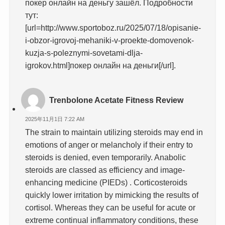
покер онлайн на деньгу зашёл. Подробности
тут:
[url=http://www.sportoboz.ru/2025/07/18/opisanie-
i-obzor-igrovoj-mehaniki-v-proekte-domovenok-
kuzja-s-poleznymi-sovetami-dlja-
igrokov.html]покер онлайн на деньги[/url].
Trenbolone Acetate Fitness Review
2025年11月1日 7:22 AM
The strain to maintain utilizing steroids may end in
emotions of anger or melancholy if their entry to
steroids is denied, even temporarily. Anabolic
steroids are classed as efficiency and image-
enhancing medicine (PIEDs) . Corticosteroids
quickly lower irritation by mimicking the results of
cortisol. Whereas they can be useful for acute or
extreme continual inflammatory conditions, these