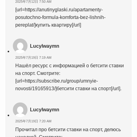
2025年7月12日 7:50 AM
[url=https://anutinyglaski.ru/apartamenty-
posutochno-formula-komforta-bez-lishnih-
pereplat/]купить квартиру[/url]
Lucylwaymn
2025年7月19日 7:19 AM
Нашёл ресурс с информацией о бетсити ставки
на спорт. Смотрите:
[url=https://subscribe.ru/group/umnyie-
novosti/19165913/]бетсити ставки на спорт[/url].
Lucylwaymn
2025年7月19日 7:20 AM
Прочитал про бетсити ставки на спорт, делюсь
находкой. Смотрите: