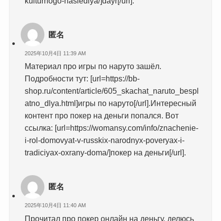
kulturnogo-naslediya/]dayr[/url].
匿名
2025年10月4日 11:39 AM
Материал про игры по наруто зашёл.
Подробности тут: [url=https://bb-
shop.ru/content/article/605_skachat_naruto_bespl
atno_dlya.html]игры по наруто[/url].Интересный
контент про покер на деньги попался. Вот
ссылка: [url=https://womansy.com/info/znachenie-
i-rol-domovyat-v-russkix-narodnyx-poveryax-i-
tradiciyax-oxrany-doma/]покер на деньги[/url].
匿名
2025年10月4日 11:40 AM
Прочитал про покер онлайн на деньгу, делюсь