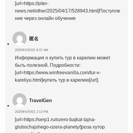
[url=https://piter-
news.net/other/2025/04/17/528943.html]Поступле
ние через онлайн обучение
匿名
2025年6月6日 8:37 AM
Информация о купить тур в карелию может
быть полезной. Подробности:
[url=https://www.winfreevanilla.com/tur-v-
kareliyu.html]купить тур в карелию[/url].
TravelGen
2025年6月8日 2:13 PM
[url=https://serp1.ru/ozero-bajkal-tajna-
glubochajshego-ozera-planety/]роза хутор