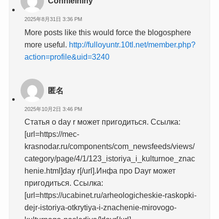
Connieininy
2025年8月31日 3:36 PM
More posts like this would force the blogosphere
more useful.
http://fulloyuntr.10tl.net/member.php?
action=profile&uid=3240
匿名
2025年10月2日 3:46 PM
Статья о day r может пригодиться. Ссылка:
[url=https://mec-
krasnodar.ru/components/com_newsfeeds/views/
category/page/4/1/123_istoriya_i_kulturnoe_znac
henie.html]day r[/url].Инфа про Dayr может
пригодиться. Ссылка:
[url=https://ucabinet.ru/arheologicheskie-raskopki-
dejr-istoriya-otkrytiya-i-znachenie-mirovogo-