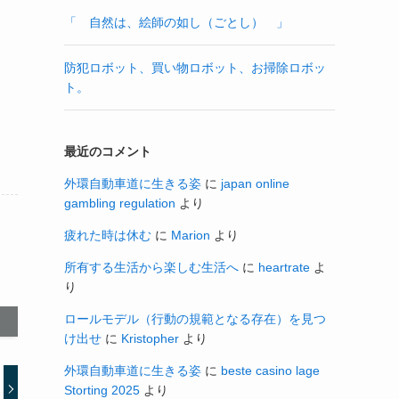
「 自然は、絵師の如し（ごとし） 」
防犯ロボット、買い物ロボット、お掃除ロボッ
ト。
最近のコメント
外環自動車道に生きる姿
に
japan online
gambling regulation
より
疲れた時は休む
に
Marion
より
所有する生活から楽しむ生活へ
に
heartrate
よ
り
ロールモデル（行動の規範となる存在）を見つ
け出せ
に
Kristopher
より
外環自動車道に生きる姿
に
beste casino lage
Storting 2025
より