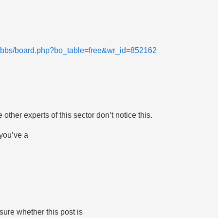
m/bbs/board.php?bo_table=free&wr_id=852162
 other experts of this sector don’t notice this.
 you’ve a
sure whether this post is