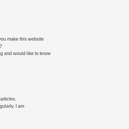
 you make this website
u?
og and would like to know
articles.
ularly. I am