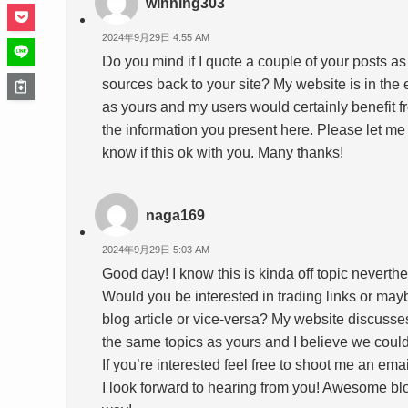
winning303
2024年9月29日 4:55 AM
Do you mind if I quote a couple of your posts as
sources back to your site? My website is in the
as yours and my users would certainly benefit fr
the information you present here. Please let me
know if this ok with you. Many thanks!
naga169
2024年9月29日 5:03 AM
Good day! I know this is kinda off topic neverthel
Would you be interested in trading links or may
blog article or vice-versa? My website discusses
the same topics as yours and I believe we could 
If you’re interested feel free to shoot me an emai
I look forward to hearing from you! Awesome bl