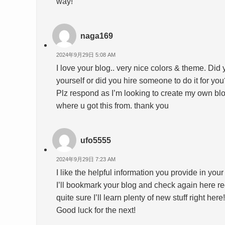
way!
naga169
2024年9月29日 5:08 AM
I love your blog.. very nice colors & theme. Did
yourself or did you hire someone to do it for yo
Plz respond as I’m looking to create my own bl
where u got this from. thank you
ufo5555
2024年9月29日 7:23 AM
I like the helpful information you provide in your 
I’ll bookmark your blog and check again here reg
quite sure I’ll learn plenty of new stuff right here!
Good luck for the next!