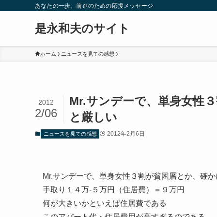
あなたの一歩、前進のための応援メッセージ
是永和夫のサイト
ホーム
ニュースを見ての感想
Mr.サンデーで、単身女性
2012
2/06
と厳しい
2012年2月6日
ニュースを見ての感想
Mr.サンデーで、単身女性３割が貧困層とか、確
手取り１４万-５万円（住居費）＝９万円
何が大きいかといえば住居費である
このアパート代・住居費用が高すぎるのである