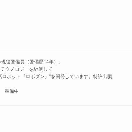
の現役警備員（警備歴14年）。
、テクノロジーを駆使して
話ロボット『ロボダン』”を開発しています。特許出願
座 準備中