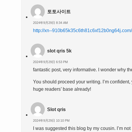
토토사이트
2024年9月29日 8:34 AM
http://xn--910b65k35c6th81c6xf12b0ng64j.co
slot qris 5k
2024年9月29日 6:53 PM
fantastic post, very informative. I wonder why the
You should proceed your writing. I’m confident,
huge readers’ base already!
Slot qris
2024年9月29日 10:10 PM
I was suggested this blog by my cousin. I’m not 