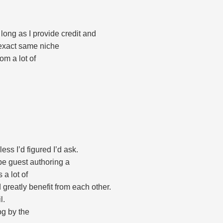
 long as I provide credit and
 exact same niche
om a lot of
ess I’d figured I’d ask.
be guest authoring a
 a lot of
greatly benefit from each other.
l.
og by the