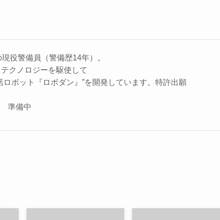
の現役警備員（警備歴14年）。
、テクノロジーを駆使して
話ロボット『ロボダン』”を開発しています。特許出願
座 準備中