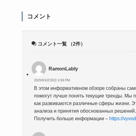
コメント
コメント一覧
（2件）
RamonLably
2025年6月30日 6:59 PM
В этом информативном обзоре собраны самы
помогут лучше понять текущие тренды. Мы 
как развиваются различные сферы жизни. Э
анализа и принятия обоснованных решений.
Получить больше информации –
https://vyvo