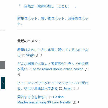
「 自然は、絵師の如し（ごとし） 」
防犯ロボット、買い物ロボット、お掃除ロボッ
ト。
最近のコメント
希望は人のこころに永遠に湧いてくるものであ
る
に
Virgie
より
どんな国家でも軍人・警察官がモラル・使命感
が高い
に
beste reload Bonus online casino
よ
り
ヒューマンパワーがヒューマンセールスに変わ
る、やはり最後は人である
に
Janet
より
同苦する心を持ちて
に
Casino
Mindesteinzahlung 30 Euro Neteller
より