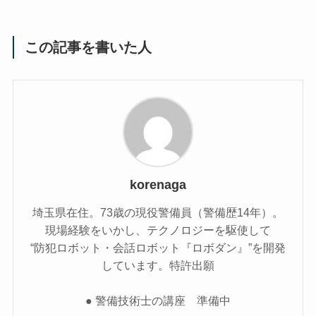
この記事を書いた人
korenaga
埼玉県在住。73歳の現役警備員（警備歴14年）。
現場経験をいかし、テクノロジーを駆使して
“防犯ロボット・会話ロボット『ロボダン』”を開発
しています。特許出願
● 警備技術士の講座 準備中