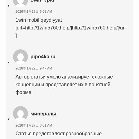
2026年1月18日 6:09 AM
1win mobil qeydiyyat
[url=http://1win5760.help/]http://1win5760.help/[/url
]
pipo4ka.ru
2026年1月22日 9:47 AM
Автор статьи умело анализирует сложные
концепции и представляет их в понятной
форме.
минералы
2026年1月27日 8:01 AM
Статья представляет разнообразные