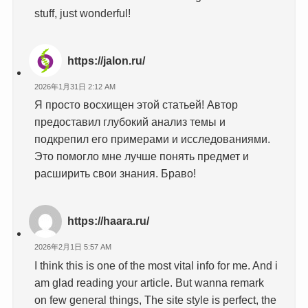
stuff, just wonderful!
https://jalon.ru/
2026年1月31日 2:12 AM
Я просто восхищен этой статьей! Автор
предоставил глубокий анализ темы и
подкрепил его примерами и исследованиями.
Это помогло мне лучше понять предмет и
расширить свои знания. Браво!
https://haara.ru/
2026年2月1日 5:57 AM
I think this is one of the most vital info for me. And i
am glad reading your article. But wanna remark
on few general things, The site style is perfect, the