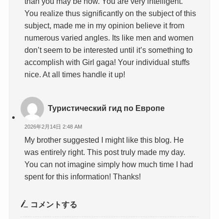
than you may be now. You are very intelligent.
You realize thus significantly on the subject of this
subject, made me in my opinion believe it from
numerous varied angles. Its like men and women
don’t seem to be interested until it’s something to
accomplish with Girl gaga! Your individual stuffs
nice. At all times handle it up!
Туристический гид по Европе
2026年2月14日 2:48 AM
My brother suggested I might like this blog. He
was entirely right. This post truly made my day.
You can not imagine simply how much time I had
spent for this information! Thanks!
コメントする