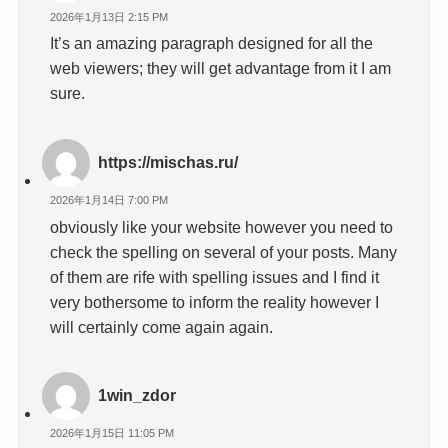
2026年1月13日 2:15 PM
It’s an amazing paragraph designed for all the
web viewers; they will get advantage from it I am
sure.
https://mischas.ru/
2026年1月14日 7:00 PM
obviously like your website however you need to
check the spelling on several of your posts. Many
of them are rife with spelling issues and I find it
very bothersome to inform the reality however I
will certainly come again again.
1win_zdor
2026年1月15日 11:05 PM