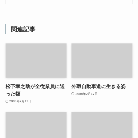
関連記事
松下幸之助が全従業員に送
外環自動車道に生きる姿
った額
2008年2月17日
2008年2月17日