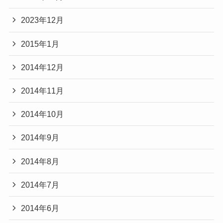
2023年12月
2015年1月
2014年12月
2014年11月
2014年10月
2014年9月
2014年8月
2014年7月
2014年6月