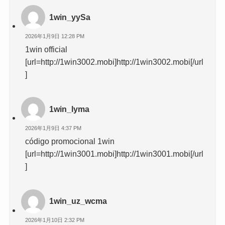
1win_yySa
2026年1月9日 12:28 PM
1win official
[url=http://1win3002.mobi]http://1win3002.mobi[/url
]
1win_lyma
2026年1月9日 4:37 PM
código promocional 1win
[url=http://1win3001.mobi]http://1win3001.mobi[/url
]
1win_uz_wcma
2026年1月10日 2:32 PM