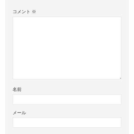
コメント
※
名前
メール