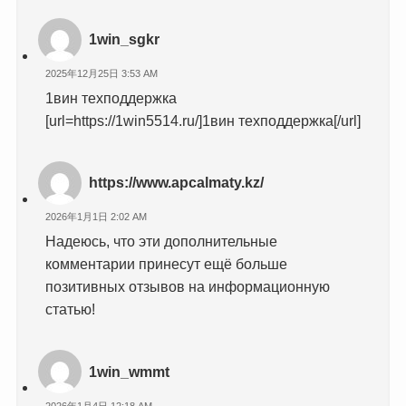
1win_sgkr
2025年12月25日 3:53 AM
1вин техподдержка
[url=https://1win5514.ru/]1вин техподдержка[/url]
https://www.apcalmaty.kz/
2026年1月1日 2:02 AM
Надеюсь, что эти дополнительные
комментарии принесут ещё больше
позитивных отзывов на информационную
статью!
1win_wmmt
2026年1月4日 12:18 AM