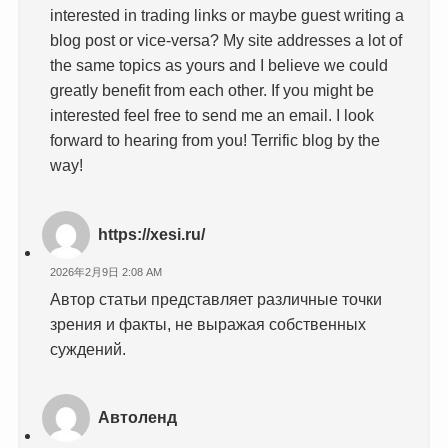
interested in trading links or maybe guest writing a
blog post or vice-versa? My site addresses a lot of
the same topics as yours and I believe we could
greatly benefit from each other. If you might be
interested feel free to send me an email. I look
forward to hearing from you! Terrific blog by the
way!
https://xesi.ru/
2026年2月9日 2:08 AM
Автор статьи представляет различные точки
зрения и факты, не выражая собственных
суждений.
Автоленд