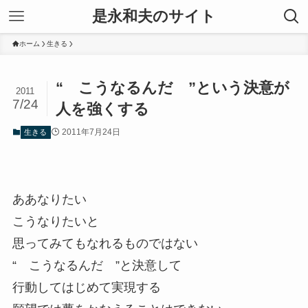
是永和夫のサイト
ホーム
生きる
“ こうなるんだ ”という決意が
2011
7/24
人を強くする
2011年7月24日
生きる
ああなりたい
こうなりたいと
思ってみてもなれるものではない
“ こうなるんだ ”と決意して
行動してはじめて実現する