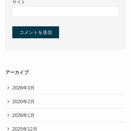
サイト
アーカイブ
2026年3月
2026年2月
2026年1月
2025年12月