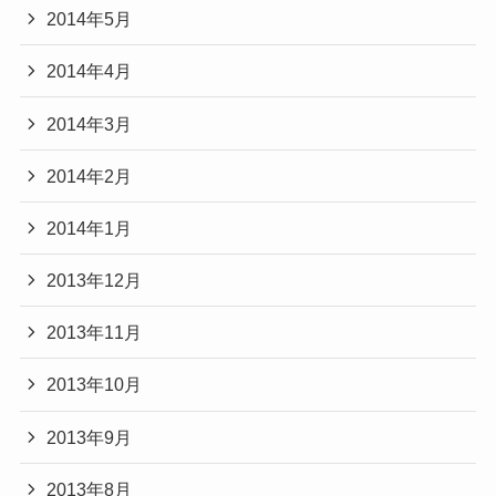
2014年5月
2014年4月
2014年3月
2014年2月
2014年1月
2013年12月
2013年11月
2013年10月
2013年9月
2013年8月