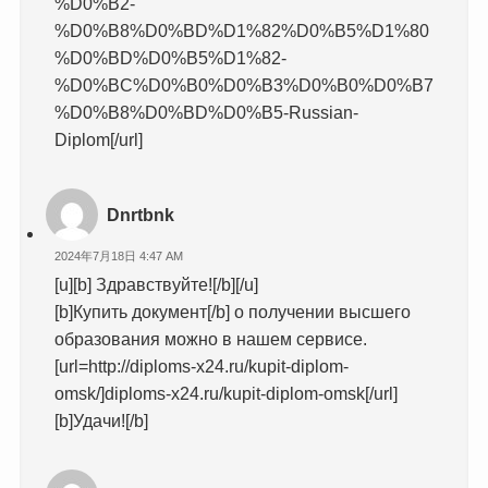
%D0%B2-
%D0%B8%D0%BD%D1%82%D0%B5%D1%80
%D0%BD%D0%B5%D1%82-
%D0%BC%D0%B0%D0%B3%D0%B0%D0%B7
%D0%B8%D0%BD%D0%B5-Russian-
Diplom[/url]
Dnrtbnk
2024年7月18日 4:47 AM
[u][b] Здравствуйте![/b][/u]
[b]Купить документ[/b] о получении высшего
образования можно в нашем сервисе.
[url=http://diploms-x24.ru/kupit-diplom-
omsk/]diploms-x24.ru/kupit-diplom-omsk[/url]
[b]Удачи![/b]