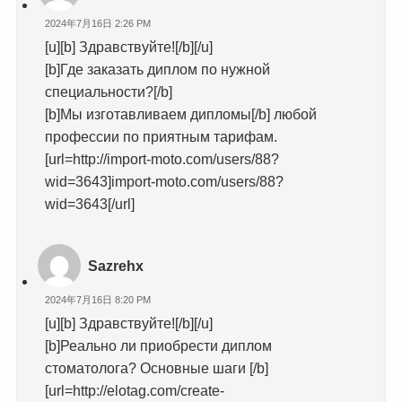
2024年7月16日 2:26 PM
[u][b] Здравствуйте![/b][/u]
[b]Где заказать диплом по нужной
специальности?[/b]
[b]Мы изготавливаем дипломы[/b] любой
профессии по приятным тарифам.
[url=http://import-moto.com/users/88?
wid=3643]import-moto.com/users/88?
wid=3643[/url]
Sazrehx
2024年7月16日 8:20 PM
[u][b] Здравствуйте![/b][/u]
[b]Реально ли приобрести диплом
стоматолога? Основные шаги [/b]
[url=http://elotag.com/create-