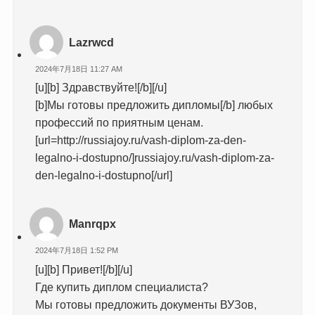
Lazrwcd
2024年7月18日 11:27 AM
[u][b] Здравствуйте![/b][/u]
[b]Мы готовы предложить дипломы[/b] любых
профессий по приятным ценам.
[url=http://russiajoy.ru/vash-diplom-za-den-
legalno-i-dostupno/]russiajoy.ru/vash-diplom-za-
den-legalno-i-dostupno[/url]
Manrqpx
2024年7月18日 1:52 PM
[u][b] Привет![/b][/u]
Где купить диплом специалиста?
Мы готовы предложить документы ВУЗов,