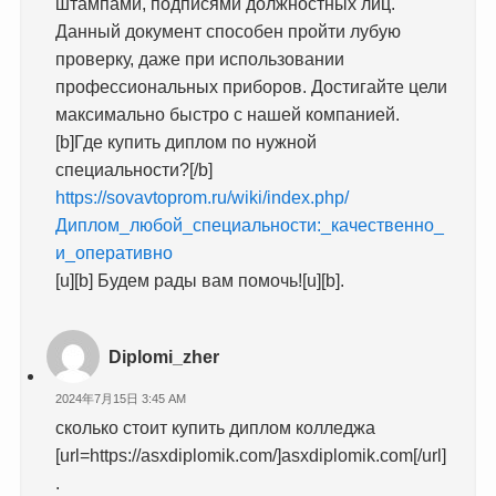
штампами, подписями должностных лиц.
Данный документ способен пройти лубую
проверку, даже при использовании
профессиональных приборов. Достигайте цели
максимально быстро с нашей компанией.
[b]Где купить диплом по нужной
специальности?[/b]
https://sovavtoprom.ru/wiki/index.php/
Диплом_любой_специальности:_качественно_
и_оперативно
[u][b] Будем рады вам помочь![u][b].
Diplomi_zher
2024年7月15日 3:45 AM
сколько стоит купить диплом колледжа
[url=https://asxdiplomik.com/]asxdiplomik.com[/url]
.