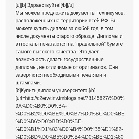
[u][b] Здравствуйте![/b][/u]
Мы можем предложить документы техникумов,
расположенных на территории всей РФ. Вы
можете купить диплом за любой год, в том
числе документы старого образца. Дипломы и
аттестаты печатаются на “правильной” бумаге
самого высокого качества. Это дает
возможность делать государственные
дипломы, не отличимые от оригиналов. Они
заверяются необходимыми печатями и
штампами.
[b]Купить диплом университета.[/b]
[url=http://c2erwtinv.imblogs.net/78145827/%D0%
9A%D0%B0%D0%BA-
%D0%B2%D0%BE%D0%B7%D0%BC%D0%BE
%D0%B6%D0%BD%D0%BE-
%D0%B1%D1%83%D0%B4%D0%B5%D1%82-
%D0%BD%D0%B5%D0%B4%D0%BE%D1%80