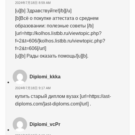
2024年7月18日 8:59 AM
[u][b] Здравствуйте![/b][/u]
[b]Всё о покупке аттестата о среднем
образовании: полезные советы [/b]
[url=http://kolhos.listbb.ru/viewtopic.php?
f=2&t=606/]kolhos.listbb.ru/viewtopic.php?
f=2&t=606[/url]
[u][b] Рады оказать помощь![u][b].
Diplomi_kkka
2024年7月18日 9:17 AM
купить старый диплом вузах [url=https://ast-
diploms.com/]ast-diploms.com[/url] .
Diplomi_vcPr