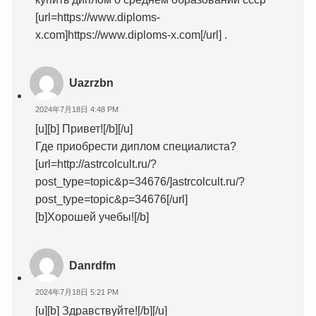
[url=https://www.diploms-
x.com]https://www.diploms-x.com[/url] .
Uazrzbn
2024年7月18日 4:48 PM
[u][b] Привет![/b][/u]
Где приобрести диплом специалиста?
[url=http://astrcolcult.ru/?
post_type=topic&p=34676/]astrcolcult.ru/?
post_type=topic&p=34676[/url]
[b]Хорошей учебы![/b]
Danrdfm
2024年7月18日 5:21 PM
[u][b] Здравствуйте![/b][/u]