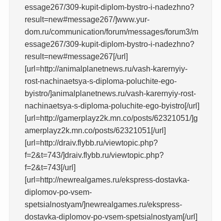
essage267/309-kupit-diplom-bystro-i-nadezhno?
result=new#message267/]www.yur-
dom.ru/communication/forum/messages/forum3/m
essage267/309-kupit-diplom-bystro-i-nadezhno?
result=new#message267[/url]
[url=http://animalplanetnews.ru/vash-karernyiy-
rost-nachinaetsya-s-diploma-poluchite-ego-
byistro/]animalplanetnews.ru/vash-karernyiy-rost-
nachinaetsya-s-diploma-poluchite-ego-byistro[/url]
[url=http://gamerplayz2k.mn.co/posts/62321051/]g
amerplayz2k.mn.co/posts/62321051[/url]
[url=http://draiv.flybb.ru/viewtopic.php?
f=2&t=743/]draiv.flybb.ru/viewtopic.php?
f=2&t=743[/url]
[url=http://newrealgames.ru/ekspress-dostavka-
diplomov-po-vsem-
spetsialnostyam/]newrealgames.ru/ekspress-
dostavka-diplomov-po-vsem-spetsialnostyam[/url]