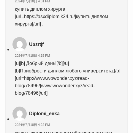
2024年7月18日 4:01 PM
купить диплом хирурга
[url=https://asxdiplomik24.ru/]купить диплом
хирурга[/url] .
Uazrtjf
2024年7月18日 4:15 PM
[u][b] Добрый день![/b][/u]
[b]Приобрести диплом любого университета.[/b]
[url=http://www.wowonder.xyz/read-
blog/78496/]www.wowonder.xyz/read-
blog/78496[/url]
Diplomi_eeka
2024年7月18日 4:22 PM
купить диплом о среднем образовании ссср