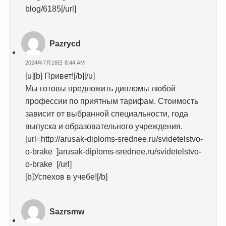
blog/6185[/url]
Pazrycd
2024年7月18日 8:44 AM
[u][b] Привет![/b][/u]
Мы готовы предложить дипломы любой
профессии по приятным тарифам. Стоимость
зависит от выбранной специальности, года
выпуска и образовательного учреждения.
[url=http://arusak-diploms-srednee.ru/svidetelstvo-
o-brake ]arusak-diploms-srednee.ru/svidetelstvo-
o-brake [/url]
[b]Успехов в учебе![/b]
Sazrsmw