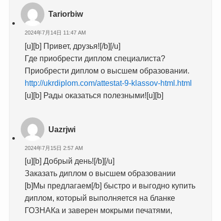
Tariorbiw
2024年7月14日 11:47 AM
[u][b] Привет, друзья![/b][/u]
Где приобрести диплом специалиста?
Приобрести диплом о высшем образовании.
http://ukrdiplom.com/attestat-9-klassov-html.html
[u][b] Рады оказаться полезными![u][b]
Uazrjwi
2024年7月15日 2:57 AM
[u][b] Добрый день![/b][/u]
Заказать диплом о высшем образовании
[b]Мы предлагаем[/b] быстро и выгодно купить
диплом, который выполняется на бланке
ГОЗНАКа и заверен мокрыми печатями,