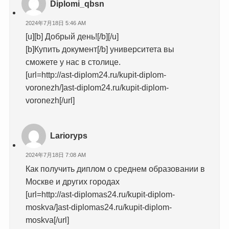
Diplomi_qbsn
2024年7月18日 5:46 AM
[u][b] Добрый день![/b][/u]
[b]Купить документ[/b] университета вы
сможете у нас в столице.
[url=http://ast-diplom24.ru/kupit-diplom-
voronezh/]ast-diplom24.ru/kupit-diplom-
voronezh[/url]
Larioryps
2024年7月18日 7:08 AM
Как получить диплом о среднем образовании в
Москве и других городах
[url=http://ast-diplomas24.ru/kupit-diplom-
moskva/]ast-diplomas24.ru/kupit-diplom-
moskva[/url]