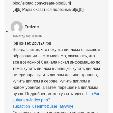
blog/]elotag.com/create-blog[/url]
[u][b] Рады оказаться полезными![u][b].
Trefznc
2024年7月16日 8:48 PM
[b]Привет, друзья[/b]!
Всегда считал, что покупка диплома о высшем
образовании — это миф. Но, оказалось, что
все возможно! Сначала искал информацию по
теме: купить диплом в липецке, купить диплом
ветеринара, купить диплом для иностранцев,
купить диплом в серове, купить диплом в
новом уренгое, а затем перешел на дипломы
вузов. Подробнее можно узнать здесь:
http://ud-
kultura.ru/index.php?
subaction=userinfo&user=afywiryr
Оказалось, что все возможно и официально, с