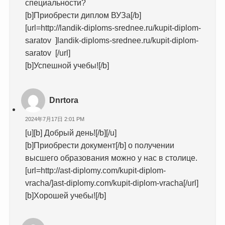
специальности?
[b]Приобрести диплом ВУЗа[/b]
[url=http://landik-diploms-srednee.ru/kupit-diplom-
saratov ]landik-diploms-srednee.ru/kupit-diplom-
saratov [/url]
[b]Успешной учебы![/b]
Dnrtora
2024年7月17日 2:01 PM
[u][b] Добрый день![/b][/u]
[b]Приобрести документ[/b] о получении
высшего образования можно у нас в столице.
[url=http://ast-diplomy.com/kupit-diplom-
vracha/]ast-diplomy.com/kupit-diplom-vracha[/url]
[b]Хорошей учебы![/b]