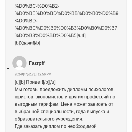
%D0%BC-%D0%B2-
%D0%BE%D0%BD%D0%BB%D0%B0%D0%B9
%D0%BD-
%D0%BC%D0%B0%D0%B3%D0%B0%D0%B7
%D0%B8%D0%BD%D0%B5[/url]
[b]Удачи![/b]
Fazrpff
2024年7月17日 12:56 PM
[u][b] Привет![/b][/u]
Мы готовы предложить дипломы психологов,
юристов, экономистов и других профессий по
выгодным тарифам. Цена может зависеть от
выбранной специальности, года выпуска и
образовательного учреждения.
Где заказать диплом по необходимой