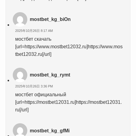
mostbet_kg_biOn
2025年10月26日 8:17 AM
мостбет скачать
[url=https://www.mostbet12032.ru]https://www.mos
tbet12032.ru[/url]
mostbet_kg_rymt
2025年10月26日 3:36 PM
мостбет официальный
[url=https://mostbet12031.ru]https://mostbet12031.
ru[/url]
mostbet_kg_gfMi