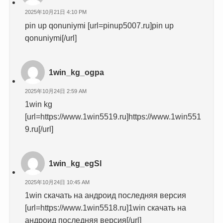
2025年10月21日 4:10 PM
pin up qonuniymi [url=pinup5007.ru]pin up
qonuniymi[/url]
1win_kg_ogpa
2025年10月24日 2:59 AM
1win kg
[url=https://www.1win5519.ru]https://www.1win551
9.ru[/url]
1win_kg_egSl
2025年10月24日 10:45 AM
1win скачать на андроид последняя версия
[url=https://www.1win5518.ru]1win скачать на
андроид последняя версия[/url]