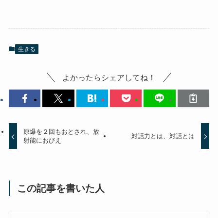
生きる
よかったらシェアしてね！
原爆を２回もおとされ、放
対話力とは、対話とは
射能におびえ
この記事を書いた人