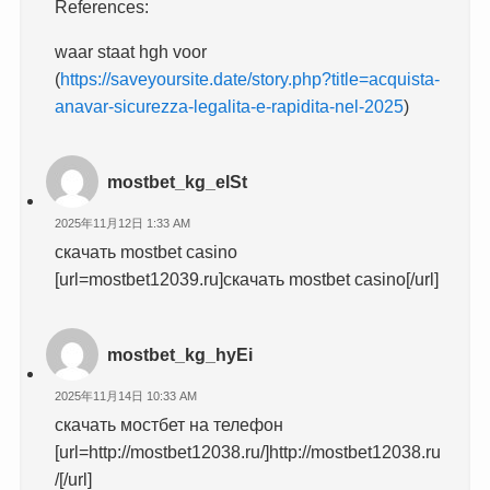
References:
waar staat hgh voor
(
https://saveyoursite.date/story.php?title=acquista-
anavar-sicurezza-legalita-e-rapidita-nel-2025
)
mostbet_kg_elSt
2025年11月12日 1:33 AM
скачать mostbet casino
[url=mostbet12039.ru]скачать mostbet casino[/url]
mostbet_kg_hyEi
2025年11月14日 10:33 AM
скачать мостбет на телефон
[url=http://mostbet12038.ru/]http://mostbet12038.ru
/[/url]