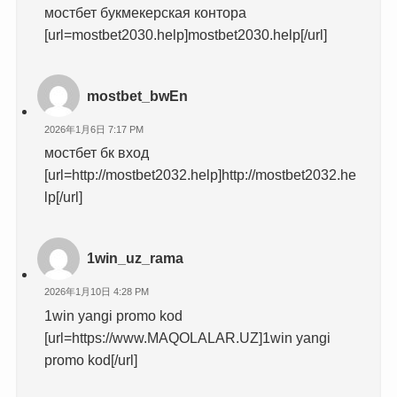
мостбет букмекерская контора
[url=mostbet2030.help]mostbet2030.help[/url]
mostbet_bwEn
2026年1月6日 7:17 PM
мостбет бк вход
[url=http://mostbet2032.help]http://mostbet2032.he
lp[/url]
1win_uz_rama
2026年1月10日 4:28 PM
1win yangi promo kod
[url=https://www.MAQOLALAR.UZ]1win yangi
promo kod[/url]