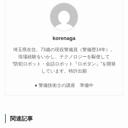
korenaga
埼玉県在住。73歳の現役警備員（警備歴14年）。
現場経験をいかし、テクノロジーを駆使して
“防犯ロボット・会話ロボット『ロボダン』”を開発
しています。特許出願
● 警備技術士の講座 準備中
関連記事