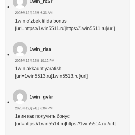
1win_rxSr
2025年12月22日 6:33 AM
1win o‘zbek tilida bonus
[url=https://1win5511.ru]https://1win5511.ru[/url]
1win_risa
2025年12月22日 10:12 PM
1win akkaunt yaratish
[url=1win5513.ru]1win5513.ru[/url]
1win_gvkr
2025年12月24日 6:04 PM
1вин как получить бонус
[url=https://1win5514.ru]https://1win5514.ru[/url]