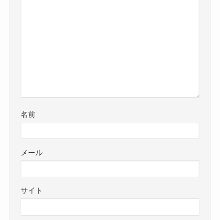
名前
メール
サイト