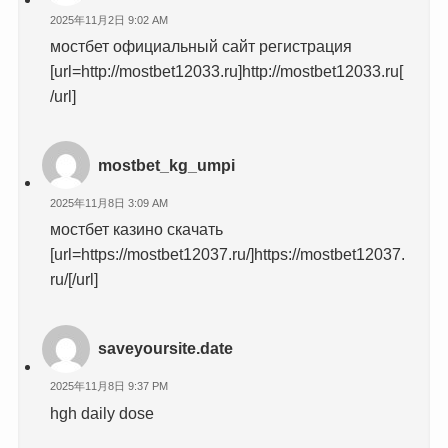
2025年11月2日 9:02 AM
мостбет официальный сайт регистрация
[url=http://mostbet12033.ru]http://mostbet12033.ru[
/url]
mostbet_kg_umpi
2025年11月8日 3:09 AM
мостбет казино скачать
[url=https://mostbet12037.ru/]https://mostbet12037.
ru/[/url]
saveyoursite.date
2025年11月8日 9:37 PM
hgh daily dose