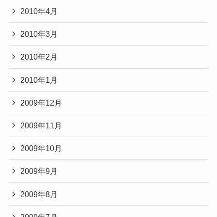
2010年4月
2010年3月
2010年2月
2010年1月
2009年12月
2009年11月
2009年10月
2009年9月
2009年8月
2009年7月