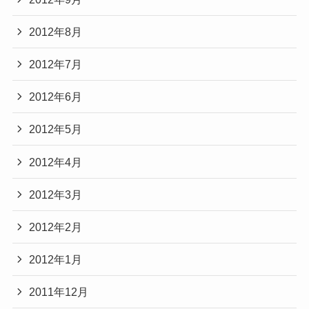
2012年8月
2012年7月
2012年6月
2012年5月
2012年4月
2012年3月
2012年2月
2012年1月
2011年12月