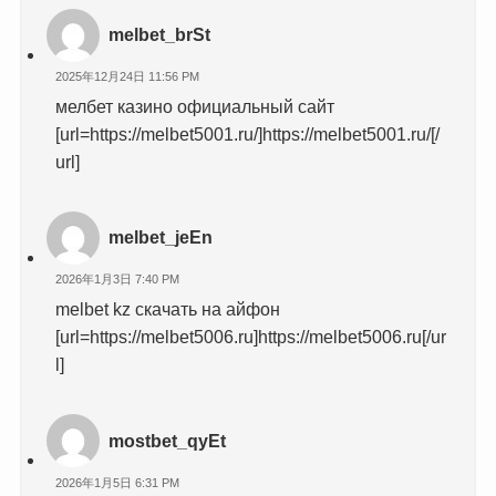
melbet_brSt
2025年12月24日 11:56 PM
мелбет казино официальный сайт
[url=https://melbet5001.ru/]https://melbet5001.ru/[/
url]
melbet_jeEn
2026年1月3日 7:40 PM
melbet kz скачать на айфон
[url=https://melbet5006.ru]https://melbet5006.ru[/ur
l]
mostbet_qyEt
2026年1月5日 6:31 PM