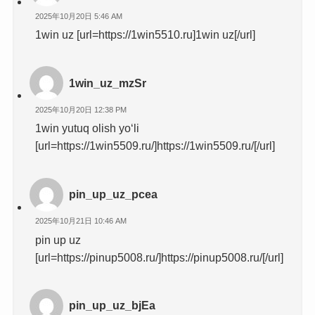
2025年10月20日 5:46 AM
1win uz [url=https://1win5510.ru]1win uz[/url]
1win_uz_mzSr
2025年10月20日 12:38 PM
1win yutuq olish yo‘li
[url=https://1win5509.ru/]https://1win5509.ru/[/url]
pin_up_uz_pcea
2025年10月21日 10:46 AM
pin up uz
[url=https://pinup5008.ru/]https://pinup5008.ru/[/url]
pin_up_uz_bjEa