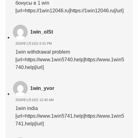
бонусы в 1 win
[url=https://1win12046.ru]https://1win12046.ru[/url]
1win_olSt
2026年1月15日 6:31 PM
1win withdrawal problem
[url=https://www.1win5740.help]https://www.1win5
740.help[/url]
1win_yvor
2026年1月16日 12:40 AM
1win india
[url=https://www.1win5741.help]https://www.1win5
741.help[/url]