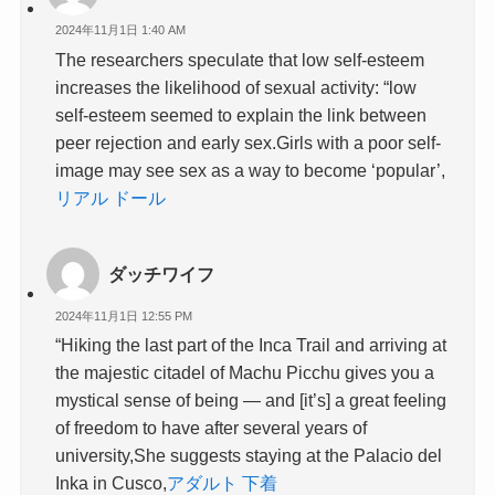
2024年11月1日 1:40 AM
The researchers speculate that low self-esteem
increases the likelihood of sexual activity: “low
self-esteem seemed to explain the link between
peer rejection and early sex.Girls with a poor self-
image may see sex as a way to become ‘popular’,
リアル ドール
ダッチワイフ
2024年11月1日 12:55 PM
“Hiking the last part of the Inca Trail and arriving at
the majestic citadel of Machu Picchu gives you a
mystical sense of being — and [it’s] a great feeling
of freedom to have after several years of
university,She suggests staying at the Palacio del
Inka in Cusco,
アダルト 下着