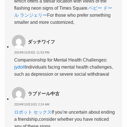
which offers a stellar location with views of the
flashing neon signs of Times Square.
ベビー ドー
ル ランジェリー
For those who prefer something
smaller and more customized,
ダッチワイフ
2024年10月9日 11:53 PM
Companionship for Mental Health Challenges:
jydoll
Individuals facing mental health challenges,
such as depression or severe social withdrawal
ラブドール中古
2024年10月10日 2:24 AM
ロボット セックス
If you’re uncertain about ending
a friendship,consider whether you have noticed
any of these signs.