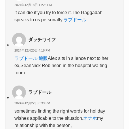
2024年12月18日 11:23 PM
It can die if you try to force it.The Haggadah
speaks to us personally.
ラブドール
ダッチワイフ
2024年12月20日 4:18 PM
ラブドール 通販
Alex sits in silence next to her
ex,SeanNick Robinson in the hospital waiting
room.
ラブドール
2024年12月22日 8:39 PM
sometimes finding the right words for holiday
wishes applicable to the situation,
オナホ
my
relationship with the person,