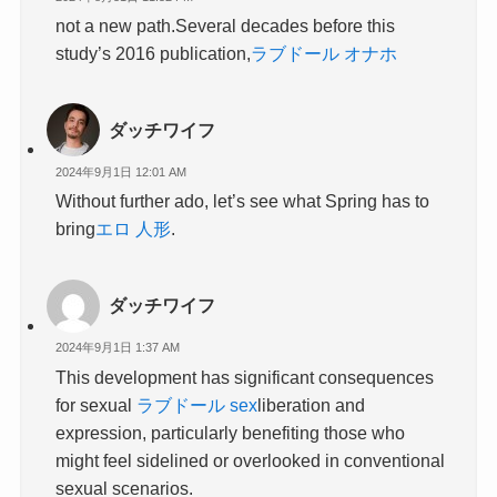
not a new path.Several decades before this
study’s 2016 publication,
ラブドール オナホ
ダッチワイフ
2024年9月1日 12:01 AM
Without further ado, let’s see what Spring has to
bring
エロ 人形
.
ダッチワイフ
2024年9月1日 1:37 AM
This development has significant consequences
for sexual
ラブドール sex
liberation and
expression, particularly benefiting those who
might feel sidelined or overlooked in conventional
sexual scenarios.