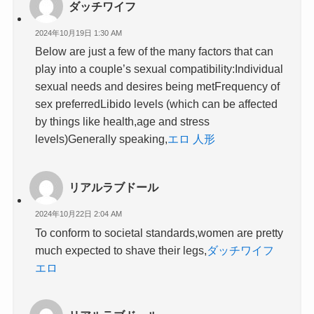
ダッチワイフ
2024年10月19日 1:30 AM
Below are just a few of the many factors that can
play into a couple’s sexual compatibility:Individual
sexual needs and desires being metFrequency of
sex preferredLibido levels (which can be affected
by things like health,age and stress
levels)Generally speaking,
エロ 人形
リアルラブドール
2024年10月22日 2:04 AM
To conform to societal standards,women are pretty
much expected to shave their legs,
ダッチワイフ
エロ