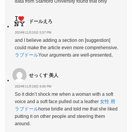
data from Stanford University found that only
ドールえろ
2024年11月15日 5:57 PM
and I believe adding a section on [suggestion]
could make the article even more comprehensive.
ラブドール
Your arguments are well-presented,
せっくす 美人
2024年11月18日 8:00 PM
So it didn’t shock me when a woman with a soft
voice and a soft face pulled out a leather
女性 用
ラブドール
horse bridle and told me that she liked
putting it on other people and steering them
around.