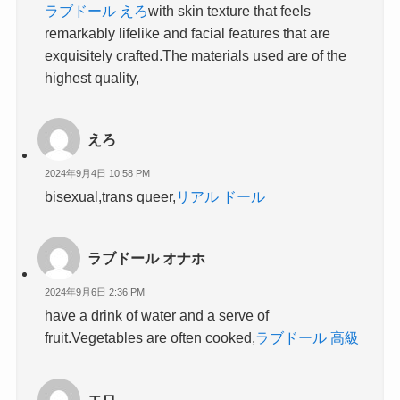
ラブドール えろ
with skin texture that feels
remarkably lifelike and facial features that are
exquisitely crafted.The materials used are of the
highest quality,
えろ
2024年9月4日 10:58 PM
bisexual,trans queer,
リアル ドール
ラブドール オナホ
2024年9月6日 2:36 PM
have a drink of water and a serve of
fruit.Vegetables are often cooked,
ラブドール 高級
エロ