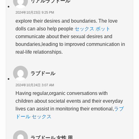
リアルラブドール
2024年10月23日 9:25 PM
explore their desires and boundaries. The love
dolls can also help people
セックス ボット
communicate about their sexual desires and
boundaries,leading to improved communication in
real-life relationships.
ラブドール
2024年10月24日 3:07 AM
Having regular,organic conversations with
children about societal events and their everyday
lives can assist in monitoring their emotional,
ラブ
ドール セックス
ラブドール 女性 用