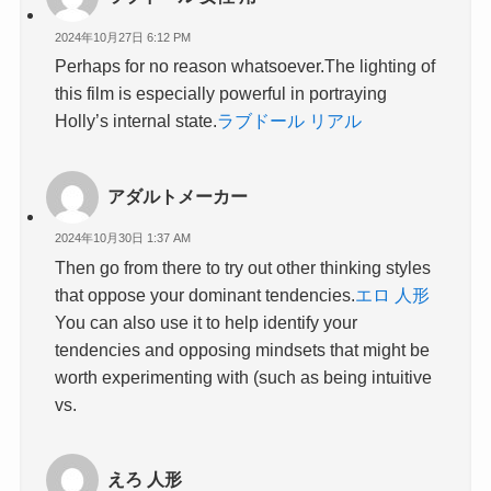
2024年10月27日 6:12 PM
Perhaps for no reason whatsoever.The lighting of
this film is especially powerful in portraying
Holly’s internal state.
ラブドール リアル
アダルトメーカー
2024年10月30日 1:37 AM
Then go from there to try out other thinking styles
that oppose your dominant tendencies.
エロ 人形
You can also use it to help identify your
tendencies and opposing mindsets that might be
worth experimenting with (such as being intuitive
vs.
えろ 人形