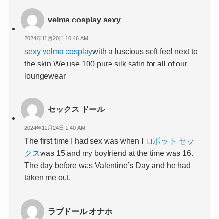
velma cosplay sexy
2024年11月20日 10:46 AM
sexy velma cosplay
with a luscious soft feel next to
the skin.We use 100 pure silk satin for all of our
loungewear,
セックス ドール
2024年11月24日 1:40 AM
The first time I had sex was when I
ロボット セッ
クス
was 15 and my boyfriend at the time was 16.
The day before was Valentine’s Day and he had
taken me out.
ラブドール オナホ