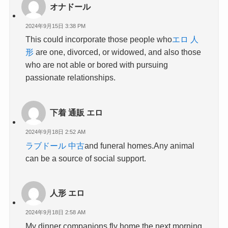
オナドール
2024年9月15日 3:38 PM
This could incorporate those people who
エロ 人
形
are one, divorced, or widowed, and also those
who are not able or bored with pursuing
passionate relationships.
下着 通販 エロ
2024年9月18日 2:52 AM
ラブドール 中古
and funeral homes.Any animal
can be a source of social support.
人形 エロ
2024年9月18日 2:58 AM
My dinner companions fly home the next morning,