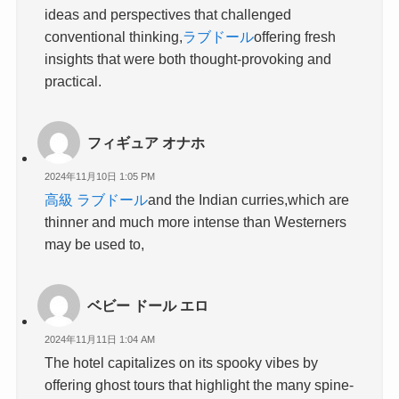
ideas and perspectives that challenged
conventional thinking,
ラブドール
offering fresh
insights that were both thought-provoking and
practical.
フィギュア オナホ
2024年11月10日 1:05 PM
高級 ラブドール
and the Indian curries,which are
thinner and much more intense than Westerners
may be used to,
ベビー ドール エロ
2024年11月11日 1:04 AM
The hotel capitalizes on its spooky vibes by
offering ghost tours that highlight the many spine-