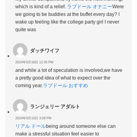
which is kind of a relief.
ラブドール オナニー
Were
we going to be buddies at the buffet every day? I
wake up feeling like the college party girl I never
quite was
ダッチワイフ
2024年9月18日 12:35 PM
and while a lot of speculation is involved,we have
a pretty good idea of what to expect over the
coming year.
ラブドール おすすめ
ランジェリー アダルト
2024年9月19日 3:08 PM
リアル ドール
being around someone else can
make a stressful situation feel easier to