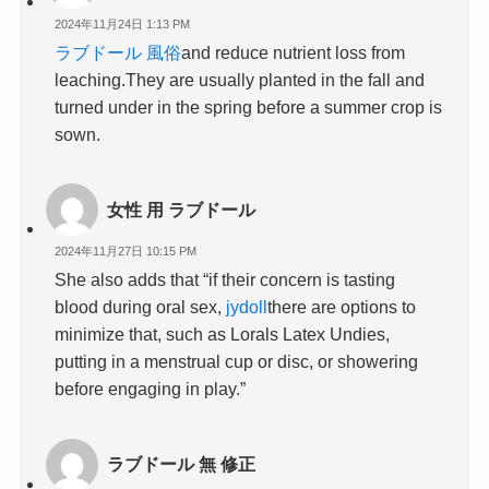
2024年11月24日 1:13 PM
ラブドール 風俗
and reduce nutrient loss from
leaching.They are usually planted in the fall and
turned under in the spring before a summer crop is
sown.
女性 用 ラブドール
2024年11月27日 10:15 PM
She also adds that “if their concern is tasting
blood during oral sex,
jydoll
there are options to
minimize that, such as Lorals Latex Undies,
putting in a menstrual cup or disc, or showering
before engaging in play.”
ラブドール 無 修正