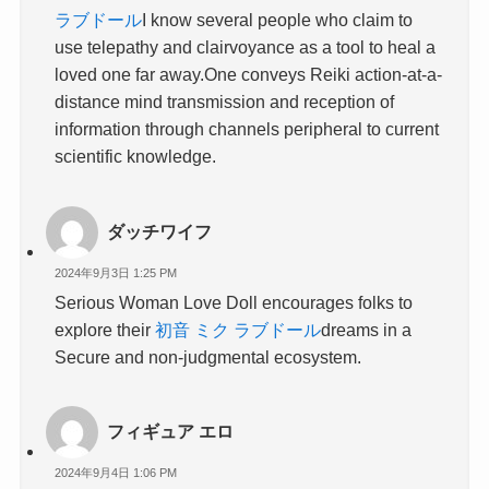
ラブドール
I know several people who claim to
use telepathy and clairvoyance as a tool to heal a
loved one far away.One conveys Reiki action-at-a-
distance mind transmission and reception of
information through channels peripheral to current
scientific knowledge.
ダッチワイフ
2024年9月3日 1:25 PM
Serious Woman Love Doll encourages folks to
explore their
初音 ミク ラブドール
dreams in a
Secure and non-judgmental ecosystem.
フィギュア エロ
2024年9月4日 1:06 PM