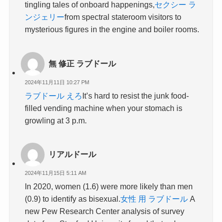
tingling tales of onboard happenings,
セクシー ラ
ンジェリー
from spectral stateroom visitors to
mysterious figures in the engine and boiler rooms.
無 修正 ラブドール
2024年11月11日 10:27 PM
ラブドール えろ
It’s hard to resist the junk food-
filled vending machine when your stomach is
growling at 3 p.m.
リアルドール
2024年11月15日 5:11 AM
In 2020, women (1.6) were more likely than men
(0.9) to identify as bisexual.
女性 用 ラブドール
A
new Pew Research Center analysis of survey