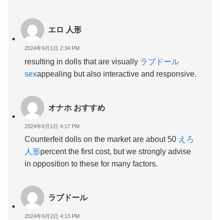
エロ 人形
2024年9月1日 2:34 PM
resulting in dolls that are visually
ラブドール
sex
appealing but also interactive and responsive.
オナホ おすすめ
2024年9月1日 4:17 PM
Counterfeit dolls on the market are about 50
えろ
人形
percent the first cost, but we strongly advise
in opposition to these for many factors.
ラブドール
2024年9月2日 4:13 PM