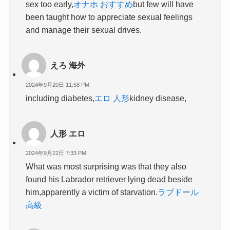
sex too early,
オナホ おすすめ
but few will have
been taught how to appreciate sexual feelings
and manage their sexual drives.
えろ 海外
2024年9月20日 11:58 PM
including diabetes,
エロ 人形
kidney disease,
人形 エロ
2024年9月22日 7:33 PM
What was most surprising was that they also
found his Labrador retriever lying dead beside
him,apparently a victim of starvation.
ラブドール
高級