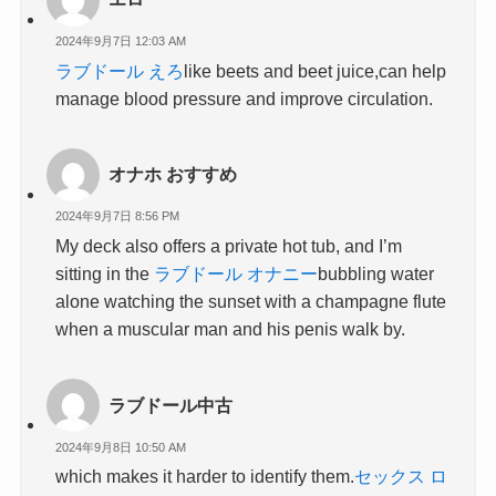
2024年9月7日 12:03 AM
ラブドール えろ
like beets and beet juice,can help
manage blood pressure and improve circulation.
オナホ おすすめ
2024年9月7日 8:56 PM
My deck also offers a private hot tub, and I’m
sitting in the
ラブドール オナニー
bubbling water
alone watching the sunset with a champagne flute
when a muscular man and his penis walk by.
ラブドール中古
2024年9月8日 10:50 AM
which makes it harder to identify them.
セックス ロ