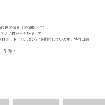
の現役警備員（警備歴14年）。
、テクノロジーを駆使して
話ロボット『ロボダン』”を開発しています。特許出願
座 準備中