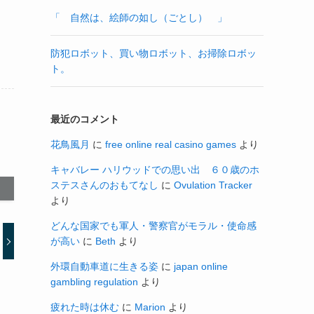
「 自然は、絵師の如し（ごとし） 」
防犯ロボット、買い物ロボット、お掃除ロボッ
ト。
最近のコメント
花鳥風月
に
free online real casino games
より
キャバレー ハリウッドでの思い出 ６０歳のホ
ステスさんのおもてなし
に
Ovulation Tracker
より
どんな国家でも軍人・警察官がモラル・使命感
が高い
に
Beth
より
外環自動車道に生きる姿
に
japan online
gambling regulation
より
疲れた時は休む
に
Marion
より