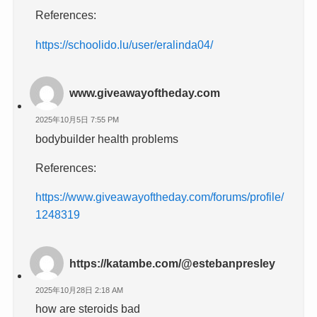
References:
https://schoolido.lu/user/eralinda04/
www.giveawayoftheday.com
2025年10月5日 7:55 PM
bodybuilder health problems
References:
https://www.giveawayoftheday.com/forums/profile/
1248319
https://katambe.com/@estebanpresley
2025年10月28日 2:18 AM
how are steroids bad