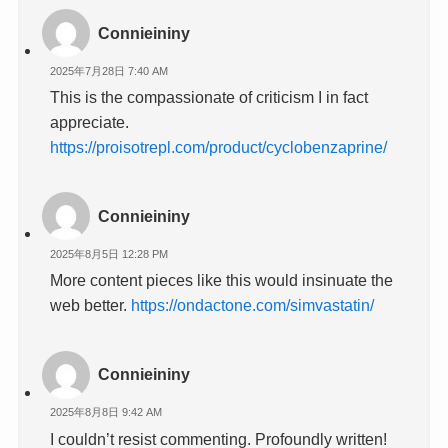
Connieininy
2025年7月28日 7:40 AM
This is the compassionate of criticism I in fact
appreciate.
https://proisotrepl.com/product/cyclobenzaprine/
Connieininy
2025年8月5日 12:28 PM
More content pieces like this would insinuate the
web better.
https://ondactone.com/simvastatin/
Connieininy
2025年8月8日 9:42 AM
I couldn’t resist commenting. Profoundly written!