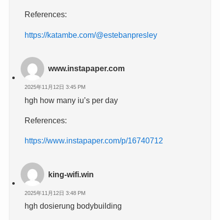
References:
https://katambe.com/@estebanpresley
www.instapaper.com
2025年11月12日 3:45 PM
hgh how many iu’s per day
References:
https://www.instapaper.com/p/16740712
king-wifi.win
2025年11月12日 3:48 PM
hgh dosierung bodybuilding