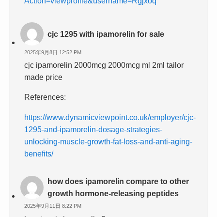
Action=viewprofile&username=Rgjxoq
cjc 1295 with ipamorelin for sale
2025年9月8日 12:52 PM
cjc ipamorelin 2000mcg 2000mcg ml 2ml tailor
made price
References:
https://www.dynamicviewpoint.co.uk/employer/cjc-
1295-and-ipamorelin-dosage-strategies-
unlocking-muscle-growth-fat-loss-and-anti-aging-
benefits/
how does ipamorelin compare to other
growth hormone-releasing peptides
2025年9月11日 8:22 PM