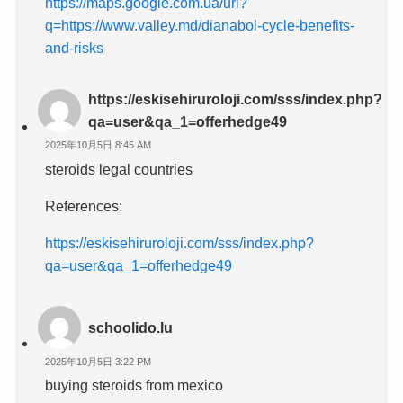
https://maps.google.com.ua/url?
q=https://www.valley.md/dianabol-cycle-benefits-
and-risks
https://eskisehiruroloji.com/sss/index.php?
qa=user&qa_1=offerhedge49
2025年10月5日 8:45 AM
steroids legal countries
References:
https://eskisehiruroloji.com/sss/index.php?
qa=user&qa_1=offerhedge49
schoolido.lu
2025年10月5日 3:22 PM
buying steroids from mexico