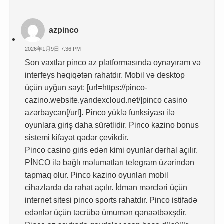
azpinco
2026年1月9日 7:36 PM
Son vaxtlar pinco az platformasında oynayıram və
interfeys həqiqətən rahatdır. Mobil və desktop
üçün uyğun sayt: [url=https://pinco-
cazino.website.yandexcloud.net/]pinco casino
azərbaycan[/url]. Pinco yüklə funksiyası ilə
oyunlara giriş daha sürətlidir. Pinco kazino bonus
sistemi kifayət qədər çevikdir.
Pinco casino giris edən kimi oyunlar dərhal açılır.
PİNCO ilə bağlı məlumatları telegram üzərindən
tapmaq olur. Pinco kazino oyunları mobil
cihazlarda da rahat açılır. İdman mərcləri üçün
internet sitesi pinco sports rahatdır. Pinco istifadə
edənlər üçün təcrübə ümumən qənaətbəxşdir.