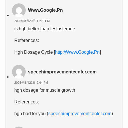
Www.Google.Pn
2025年8月20日 11:19 PM
is hgh better than testosterone
References:
Hgh Dosage Cycle [
http://Www.Google.Pn
]
speechimprovementcenter.com
2025年8月21日 9:44 PM
hgh dosage for muscle growth
References:
hgh bad for you (
speechimprovementcenter.com
)