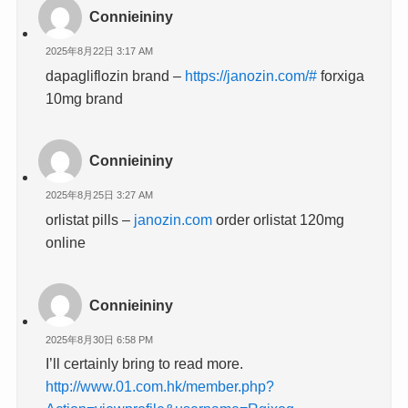
Connieininy
2025年8月22日 3:17 AM
dapagliflozin brand –
https://janozin.com/#
forxiga
10mg brand
Connieininy
2025年8月25日 3:27 AM
orlistat pills –
janozin.com
order orlistat 120mg
online
Connieininy
2025年8月30日 6:58 PM
I’ll certainly bring to read more.
http://www.01.com.hk/member.php?