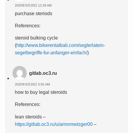
2025年9月29日 12:29 AM
purchase steriods
References:
steroid bulking cycle
(
http://www.bikerentalbali.com/seglerlatein-
segelbegriffe-fur-anfanger-einfach/
)
gitlab.oc3.ru
2025年9月29日 5:50 AM
how to buy legal steroids
References:
lean steroids –
https://gitlab.oc3.ru/u/arronmetzger00
–