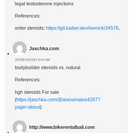
legal testosterone injections
References:
order steroids;
https://git.kaiber.dev/ieenicki34576
,
Jaschka.com
2025年9月28日 6:04 AM
bodybuilder steroids vs. natural
References:
hgh steroids For sale
(
https://jaschka.com/@alanamatos4287?
page=about
)
http://www.bikerentalbali.com