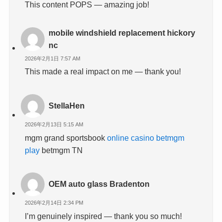
This content POPS — amazing job!
mobile windshield replacement hickory
nc
2026年2月1日 7:57 AM
This made a real impact on me — thank you!
StellaHen
2026年2月13日 5:15 AM
mgm grand sportsbook
online casino betmgm
play
betmgm TN
OEM auto glass Bradenton
2026年2月14日 2:34 PM
I’m genuinely inspired — thank you so much!