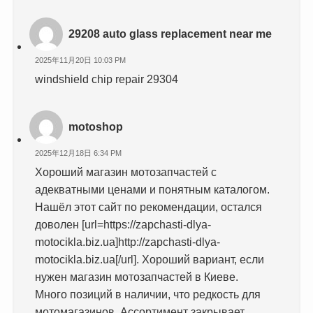
29208 auto glass replacement near me
2025年11月20日 10:03 PM
windshield chip repair 29304
motoshop
2025年12月18日 6:34 PM
Хороший магазин мотозапчастей с
адекватными ценами и понятным каталогом.
Нашёл этот сайт по рекомендации, остался
доволен [url=https://zapchasti-dlya-
motocikla.biz.ua]http://zapchasti-dlya-
motocikla.biz.ua[/url]. Хороший вариант, если
нужен магазин мотозапчастей в Киеве.
Много позиций в наличии, что редкость для
мотомагазинов. Ассортимент закрывает