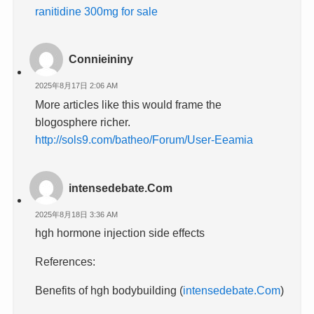
ranitidine 300mg for sale
Connieininy
2025年8月17日 2:06 AM
More articles like this would frame the
blogosphere richer.
http://sols9.com/batheo/Forum/User-Eeamia
intensedebate.Com
2025年8月18日 3:36 AM
hgh hormone injection side effects
References:
Benefits of hgh bodybuilding (
intensedebate.Com
)