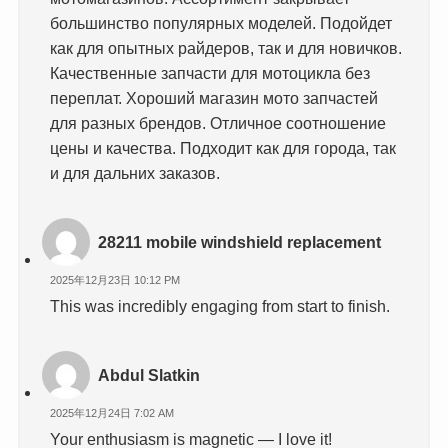
большинство популярных моделей. Подойдет
как для опытных райдеров, так и для новичков.
Качественные запчасти для мотоцикла без
переплат. Хороший магазин мото запчастей
для разных брендов. Отличное соотношение
цены и качества. Подходит как для города, так
и для дальних заказов.
28211 mobile windshield replacement
2025年12月23日 10:12 PM
This was incredibly engaging from start to finish.
Abdul Slatkin
2025年12月24日 7:02 AM
Your enthusiasm is magnetic — I love it!