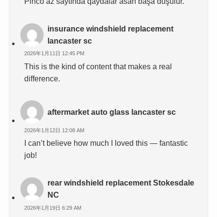
Pinco az saytında qaydalar asan başa düşülür.
insurance windshield replacement
lancaster sc
2026年1月11日 12:45 PM
This is the kind of content that makes a real
difference.
aftermarket auto glass lancaster sc
2026年1月12日 12:08 AM
I can’t believe how much I loved this — fantastic
job!
rear windshield replacement Stokesdale
NC
2026年1月19日 6:29 AM