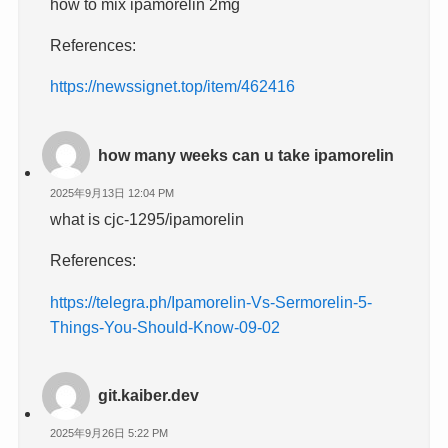
how to mix ipamorelin 2mg
References:
https://newssignet.top/item/462416
how many weeks can u take ipamorelin
2025年9月13日 12:04 PM
what is cjc-1295/ipamorelin
References:
https://telegra.ph/Ipamorelin-Vs-Sermorelin-5-
Things-You-Should-Know-09-02
git.kaiber.dev
2025年9月26日 5:22 PM