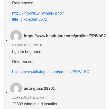
References:
http://king-wifi.win//index.php?
title=dixonchen0572
https://www.bitsdujour.com/profiles/PPWnSC
2025年11月12日 3:49 PM
hgh for beginners
References:
https://www.bitsdujour.com/profiles/PPWnSC
auto glass 29301
2025年11月19日 12:20 AM
29303 windshield installer