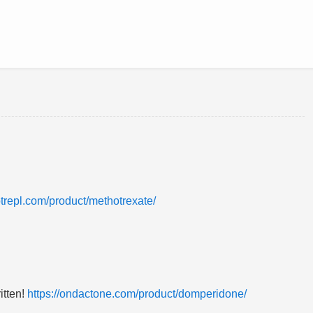
sotrepl.com/product/methotrexate/
itten!
https://ondactone.com/product/domperidone/