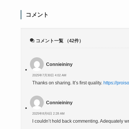
コメント
コメント一覧
（42件）
Connieininy
2025年7月30日 4:02 AM
Thanks on sharing. It’s first quality.
https://proi
Connieininy
2025年8月6日 2:28 AM
I couldn’t hold back commenting. Adequately wr