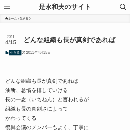
是永和夫のサイト
ホーム
生きる
2011
どんな組織も長が真剣であれば
4/15
2011年4月15日
生きる
どんな組織も長が真剣であれば
油断、怠惰を排していける
長の一念（いちねん）と言われるが
組織も長の真剣さによって
かわってくる
復興会議のメンバーもよく、丁寧に