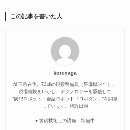
この記事を書いた人
korenaga
埼玉県在住。73歳の現役警備員（警備歴14年）。
現場経験をいかし、テクノロジーを駆使して
“防犯ロボット・会話ロボット『ロボダン』”を開発
しています。特許出願
● 警備技術士の講座 準備中