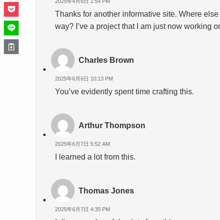
2025年4月6日 1:54 PM
Thanks for another informative site. Where else c
way? I’ve a project that I am just now working o
Charles Brown
2025年6月6日 10:13 PM
You’ve evidently spent time crafting this.
Arthur Thompson
2025年6月7日 5:52 AM
I learned a lot from this.
Thomas Jones
2025年6月7日 4:35 PM