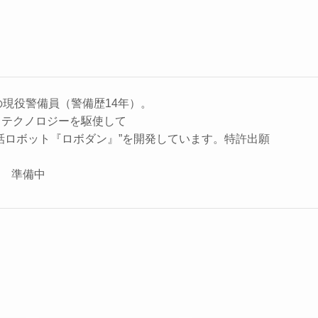
の現役警備員（警備歴14年）。
、テクノロジーを駆使して
話ロボット『ロボダン』”を開発しています。特許出願
座 準備中