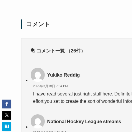
コメント
コメント一覧
（26件）
Yukiko Reddig
2025年3月18日 7:34 PM
I have read several just right stuff here. Defini
effort you set to create the sort of wonderful inf
National Hockey League streams