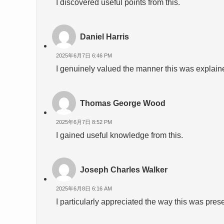
I discovered useful points from this.
Daniel Harris
2025年6月7日 6:46 PM
I genuinely valued the manner this was explain
Thomas George Wood
2025年6月7日 8:52 PM
I gained useful knowledge from this.
Joseph Charles Walker
2025年6月8日 6:16 AM
I particularly appreciated the way this was pres