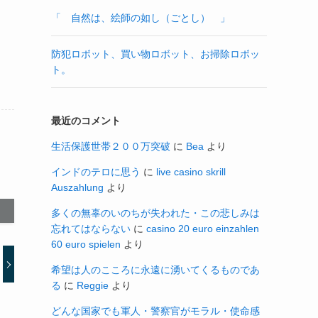
「 自然は、絵師の如し（ごとし） 」
防犯ロボット、買い物ロボット、お掃除ロボッ
ト。
最近のコメント
生活保護世帯２００万突破
に
Bea
より
インドのテロに思う
に
live casino skrill
Auszahlung
より
多くの無辜のいのちが失われた・この悲しみは
忘れてはならない
に
casino 20 euro einzahlen
60 euro spielen
より
希望は人のこころに永遠に湧いてくるものであ
る
に
Reggie
より
どんな国家でも軍人・警察官がモラル・使命感