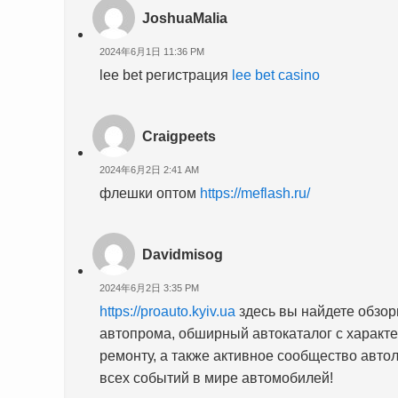
JoshuaMalia
2024年6月1日 11:36 PM
lee bet регистрация
lee bet casino
Craigpeets
2024年6月2日 2:41 AM
флешки оптом
https://meflash.ru/
Davidmisog
2024年6月2日 3:35 PM
https://proauto.kyiv.ua
здесь вы найдете обзор
автопрома, обширный автокаталог с характе
ремонту, а также активное сообщество авто
всех событий в мире автомобилей!