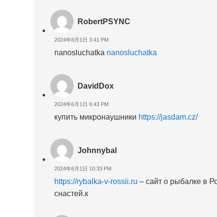
RobertPSYNC
2024年6月1日 3:41 PM
nanosluchatka
nanosluchatka
DavidDox
2024年6月1日 6:43 PM
купить микронаушники
https://jasdam.cz/
Johnnybal
2024年6月1日 10:33 PM
https://rybalka-v-rossii.ru
– сайт о рыбалке в Р
снастей.к