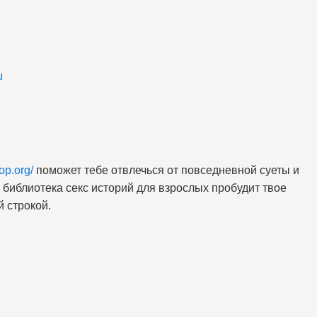
u
top.org/
поможет тебе отвлечься от повседневной суеты и
я библиотека секс историй для взрослых пробудит твое
 строкой.