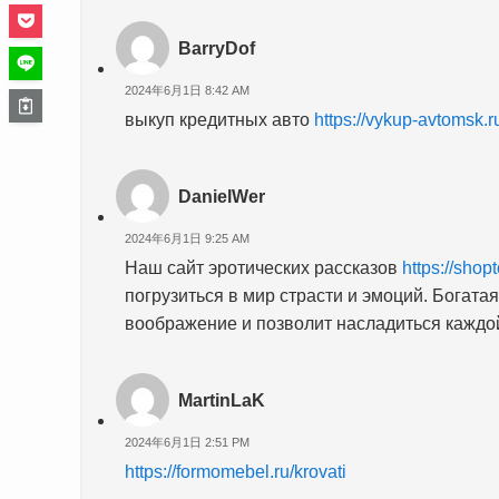
BarryDof
2024年6月1日 8:42 AM
выкуп кредитных авто
https://vykup-avtomsk.r
DanielWer
2024年6月1日 9:25 AM
Наш сайт эротических рассказов
https://shop
погрузиться в мир страсти и эмоций. Богата
воображение и позволит насладиться каждой
MartinLaK
2024年6月1日 2:51 PM
https://formomebel.ru/krovati