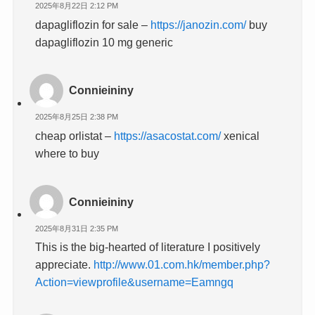
2025年8月22日 2:12 PM
dapagliflozin for sale –
https://janozin.com/
buy
dapagliflozin 10 mg generic
Connieininy
2025年8月25日 2:38 PM
cheap orlistat –
https://asacostat.com/
xenical
where to buy
Connieininy
2025年8月31日 2:35 PM
This is the big-hearted of literature I positively
appreciate.
http://www.01.com.hk/member.php?
Action=viewprofile&username=Eamngq