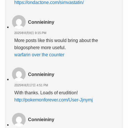
https://ondactone.com/simvastatin/
Connieininy
2025年8月8日 9:15 PM
More posts like this would bring about the
blogosphere more useful.
warfarin over the counter
Connieininy
2025年8月17日 4:51 PM
With thanks. Loads of erudition!
http://pokemonforever.com/User-Jjnymj
Connieininy