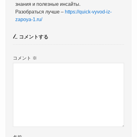
знания и полезные инсайты.
Разобраться лучше –
https://quick-vyvod-iz-
zapoya-1.ru/
コメントする
コメント
※