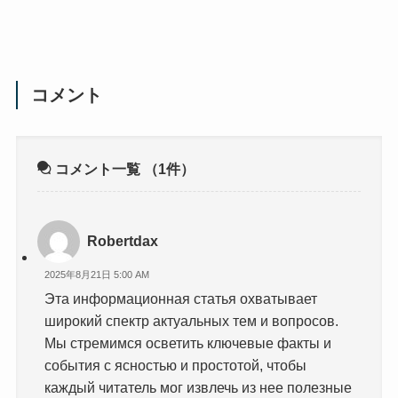
コメント
コメント一覧
（1件）
Robertdax
2025年8月21日 5:00 AM
Эта информационная статья охватывает
широкий спектр актуальных тем и вопросов.
Мы стремимся осветить ключевые факты и
события с ясностью и простотой, чтобы
каждый читатель мог извлечь из нее полезные