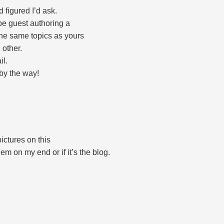
d figured I’d ask.
be guest authoring a
 the same topics as yours
 other.
il.
 by the way!
ctures on this
blem on my end or if it’s the blog.