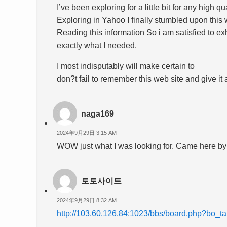
I’ve been exploring for a little bit for any high qu
Exploring in Yahoo I finally stumbled upon this 
Reading this information So i am satisfied to exhi
exactly what I needed.
I most indisputably will make certain to
don?t fail to remember this web site and give it 
naga169
2024年9月29日 3:15 AM
WOW just what I was looking for. Came here 
토토사이트
2024年9月29日 8:32 AM
http://103.60.126.84:1023/bbs/board.php?bo_