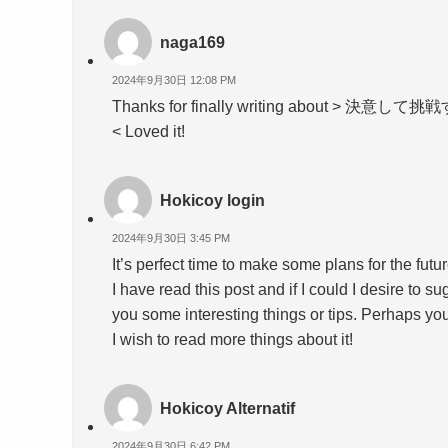
naga169
2024年9月30日 12:08 PM
Thanks for finally writing about 
< Loved it!
Hokicoy login
2024年9月30日 3:45 PM
It’s perfect time to make some plans for the futur
I have read this post and if I could I desire to s
you some interesting things or tips. Perhaps you c
I wish to read more things about it!
Hokicoy Alternatif
2024年9月30日 6:42 PM