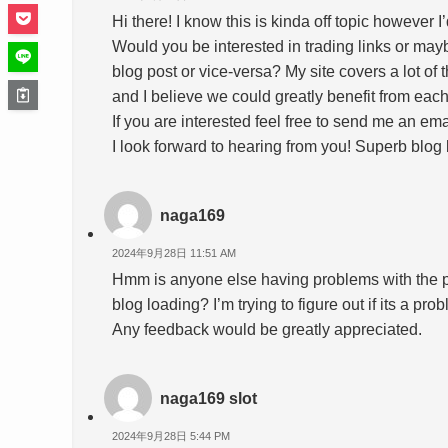
Hi there! I know this is kinda off topic however I’
Would you be interested in trading links or may
blog post or vice-versa? My site covers a lot of
and I believe we could greatly benefit from each
If you are interested feel free to send me an ema
I look forward to hearing from you! Superb blog
naga169
2024年9月28日 11:51 AM
Hmm is anyone else having problems with the pi
blog loading? I’m trying to figure out if its a pro
Any feedback would be greatly appreciated.
naga169 slot
2024年9月28日 5:44 PM