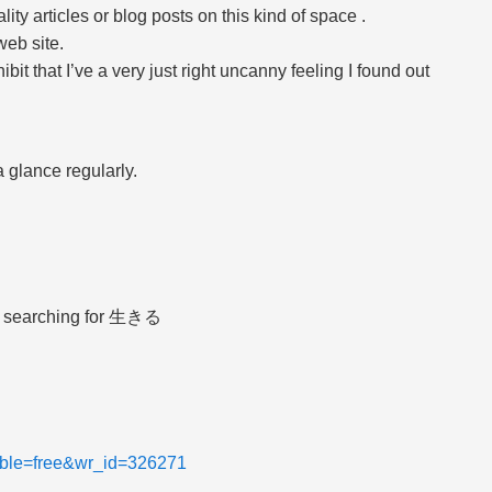
ality articles or blog posts on this kind of space .
web site.
bit that I’ve a very just right uncanny feeling I found out
a glance regularly.
by searching for 生きる
table=free&wr_id=326271