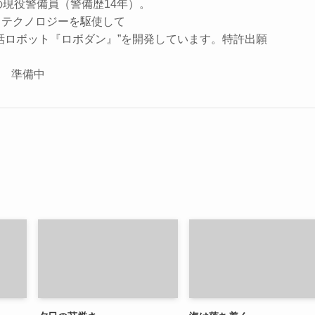
の現役警備員（警備歴14年）。
、テクノロジーを駆使して
話ロボット『ロボダン』”を開発しています。特許出願
座 準備中