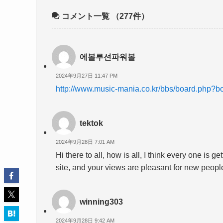
コメント一覧
（277件）
에볼루션파워볼
2024年9月27日 11:47 PM
http://www.music-mania.co.kr/bbs/board.php?
tektok
2024年9月28日 7:01 AM
Hi there to all, how is all, I think every one is g
site, and your views are pleasant for new peopl
winning303
2024年9月28日 9:42 AM