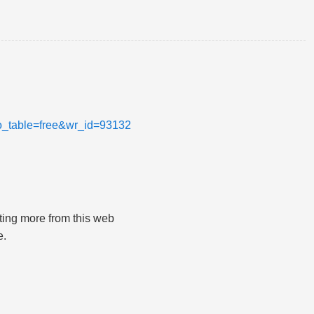
bo_table=free&wr_id=93132
etting more from this web
e.