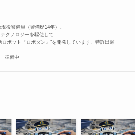
の現役警備員（警備歴14年）。
、テクノロジーを駆使して
話ロボット『ロボダン』”を開発しています。特許出願
座 準備中