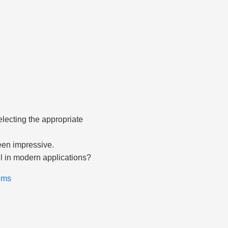
electing the appropriate
een impressive.
 in modern applications?
ems