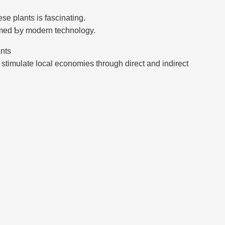
se plants is fascinating.
formed Ƅy modern technology.
nts
stimulate local economies tһrough direct and indirect