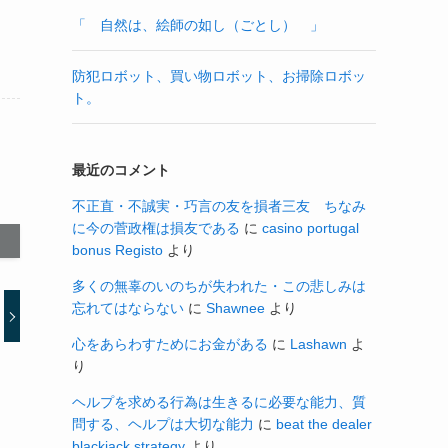
「 自然は、絵師の如し（ごとし） 」
防犯ロボット、買い物ロボット、お掃除ロボッ
ト。
最近のコメント
不正直・不誠実・巧言の友を損者三友 ちなみ
に今の菅政権は損友である
に
casino portugal
bonus Registo
より
多くの無辜のいのちが失われた・この悲しみは
忘れてはならない
に
Shawnee
より
心をあらわすためにお金がある
に
Lashawn
よ
り
ヘルプを求める行為は生きるに必要な能力、質
問する、ヘルプは大切な能力
に
beat the dealer
blackjack strategy
より