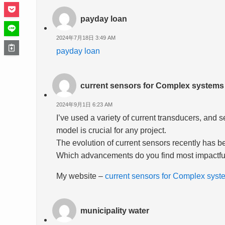
payday loan
2024年7月18日 3:49 AM
payday loan
current sensors for Complex systems
2024年9月1日 6:23 AM
I’ve used a variety of current transducers, and s
model is crucial for any project.
The evolution of current sensors recently has b
Which advancements do you find most impactful
My website –
current sensors for Complex syst
municipality water