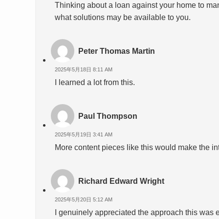
Thinking about a loan against your home to man
what solutions may be available to you.
Peter Thomas Martin
2025年5月18日 8:11 AM
I learned a lot from this.
Paul Thompson
2025年5月19日 3:41 AM
More content pieces like this would make the int
Richard Edward Wright
2025年5月20日 5:12 AM
I genuinely appreciated the approach this was 