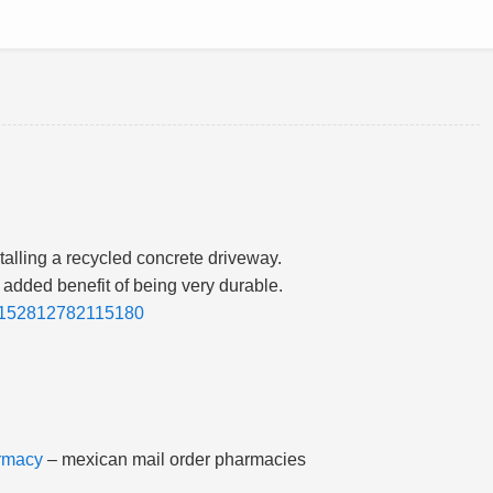
nstalling a recycled concrete driveway.
 added benefit of being very durable.
07152812782115180
rmacy
– mexican mail order pharmacies