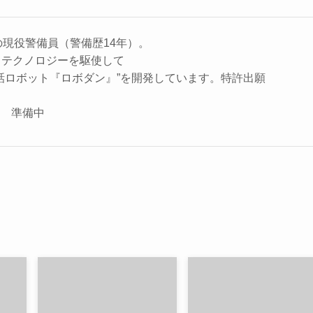
の現役警備員（警備歴14年）。
、テクノロジーを駆使して
話ロボット『ロボダン』”を開発しています。特許出願
座 準備中