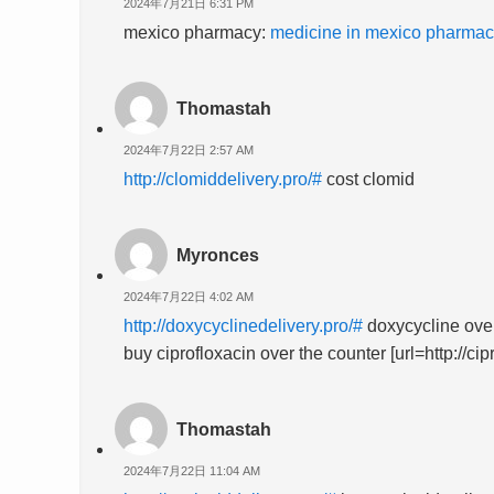
2024年7月21日 6:31 PM
mexico pharmacy:
medicine in mexico pharmac
Thomastah
2024年7月22日 2:57 AM
http://clomiddelivery.pro/#
cost clomid
Myronces
2024年7月22日 4:02 AM
http://doxycyclinedelivery.pro/#
doxycycline over
buy ciprofloxacin over the counter [url=http://cip
Thomastah
2024年7月22日 11:04 AM