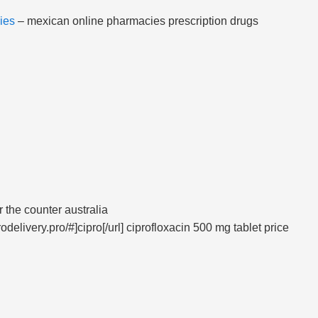
ies
– mexican online pharmacies prescription drugs
 the counter australia
rodelivery.pro/#]cipro[/url] ciprofloxacin 500 mg tablet price