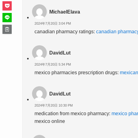
MichaelElava
2024年7月20日 3:04 PM
canadian pharmacy ratings:
canadian pharmacy
DavidLut
2024年7月20日 5:34 PM
mexico pharmacies prescription drugs:
mexican
DavidLut
2024年7月20日 10:30 PM
medication from mexico pharmacy:
mexico phar
mexico online