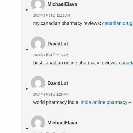
MichaelElava
2024年7月21日 12:12 AM
my canadian pharmacy reviews:
canadian drug
DavidLut
2024年7月21日 9:13 AM
best canadian online pharmacy reviews:
canad
DavidLut
2024年7月21日 2:29 PM
world pharmacy india:
india online pharmacy
– 
MichaelElava