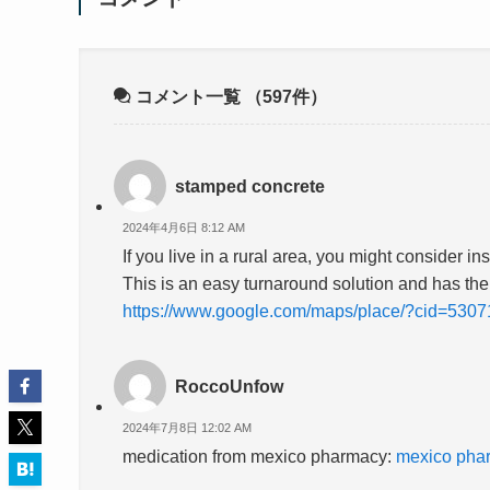
コメント一覧
（597件）
stamped concrete
2024年4月6日 8:12 AM
If you live in a rural area, you might consider i
This is an easy turnaround solution and has the
https://www.google.com/maps/place/?cid=53
RoccoUnfow
2024年7月8日 12:02 AM
medication from mexico pharmacy:
mexico pha