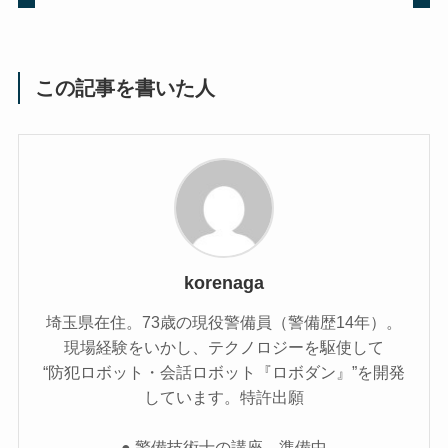
この記事を書いた人
korenaga
埼玉県在住。73歳の現役警備員（警備歴14年）。
現場経験をいかし、テクノロジーを駆使して
“防犯ロボット・会話ロボット『ロボダン』”を開発
しています。特許出願
● 警備技術士の講座 準備中