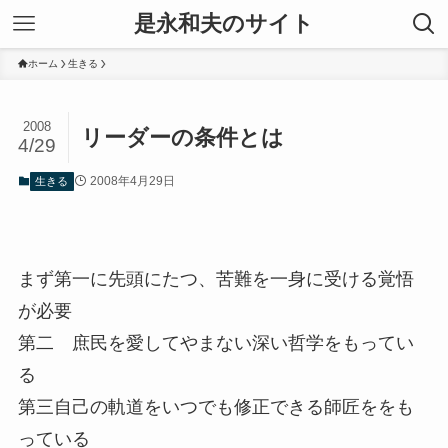
是永和夫のサイト
ホーム
生きる
2008
リーダーの条件とは
4/29
2008年4月29日
生きる
まず第一に先頭にたつ、苦難を一身に受ける覚悟
が必要
第二 庶民を愛してやまない深い哲学をもってい
る
第三自己の軌道をいつでも修正できる師匠ををも
っている