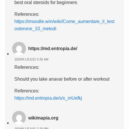
best oral steroids for beginners
References:
https://imoodle.win/wiki/Come_aumentare_il_test
osterone_10_metodi
https://md.entropia.de/
2026年1月22日 5:35 AM
References:
Should you take anavar before or after workout
References:
https://md.entropia.de/s/x_inUefkj
wikimapia.org
2026年1月24日 2:25 PM