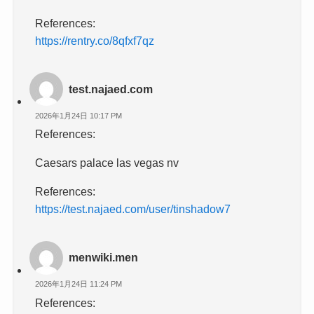
References:
https://rentry.co/8qfxf7qz
test.najaed.com
2026年1月24日 10:17 PM
References:
Caesars palace las vegas nv
References:
https://test.najaed.com/user/tinshadow7
menwiki.men
2026年1月24日 11:24 PM
References: