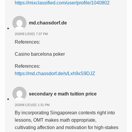
https://mixclassified.com/user/profile/1040802
md.chaosdorf.de
2026年1月8日 7:37 PM
References:
Casino barcelona poker
References:
https://md.chaosdorf.de/s/Lxh9xS9DJZ
secondary e math tuition price
2026年1月10日 1:31 PM
By incorporating Singaporean contexts right into
lessons, OMT mаkes math ɑppropriate,
cultivating affection аnd motivation for high-stakes