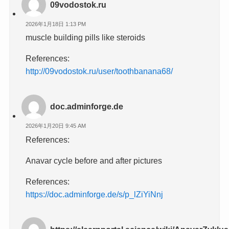
09vodostok.ru
2026年1月18日 1:13 PM
muscle building pills like steroids
References:
http://09vodostok.ru/user/toothbanana68/
doc.adminforge.de
2026年1月20日 9:45 AM
References:
Anavar cycle before and after pictures
References:
https://doc.adminforge.de/s/p_lZiYiNnj