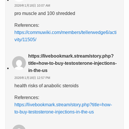
2026年1月18日 10:07 AM
pro muscle and 100 shredded
References:
https://commuwiki.com/members/tellerwedge6/acti
vity/11505/
https://livebookmark.stream/story.php?
title=how-to-buy-testosterone-injections-
in-the-us
2026年1月18日 12:57 PM
health risks of anabolic steroids
References:
https://livebookmark.stream/story.php?title=how-
to-buy-testosterone-injections-in-the-us