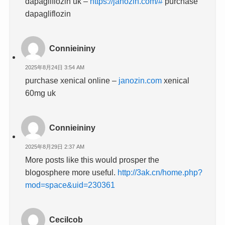
dapagliflozin uk –
https://janozin.com/#
purchase
dapagliflozin
Connieininy
2025年8月24日 3:54 AM
purchase xenical online –
janozin.com
xenical
60mg uk
Connieininy
2025年8月29日 2:37 AM
More posts like this would prosper the
blogosphere more useful.
http://3ak.cn/home.php?
mod=space&uid=230361
Cecilcob