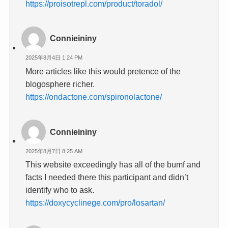
https://proisotrepl.com/product/toradol/
Connieininy
2025年8月4日 1:24 PM
More articles like this would pretence of the
blogosphere richer.
https://ondactone.com/spironolactone/
Connieininy
2025年8月7日 8:25 AM
This website exceedingly has all of the bumf and
facts I needed there this participant and didn’t
identify who to ask.
https://doxycyclinege.com/pro/losartan/