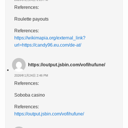
References:
Roulette payouts
References:
https://wikimapia.org/external_link?
url=https://candy96.eu.com/de-at/
https://output.jsbin.com/vofihufune/
2026年1月24日 2:46 PM
References:
Soboba casino
References:
https://output.jsbin.com/vofihufune/