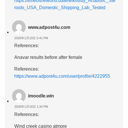
https://timeoftheworld.date/wiki/Buy_Anabolic_Ste
roids_USA_Domestic_Shipping_Lab_Tested
www.adpost4u.com
2026年1月10日 5:41 PM
References:
Anavar results before after female
References:
https://www.adpost4u.com/user/profile/4222955
imoodle.win
2026年1月16日 1:34 PM
References:
Wind creek casino atmore