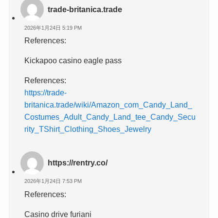
trade-britanica.trade
2026年1月24日 5:19 PM
References:
Kickapoo casino eagle pass
References:
https://trade-
britanica.trade/wiki/Amazon_com_Candy_Land_
Costumes_Adult_Candy_Land_tee_Candy_Secu
rity_TShirt_Clothing_Shoes_Jewelry
https://rentry.co/
2026年1月24日 7:53 PM
References:
Casino drive furiani