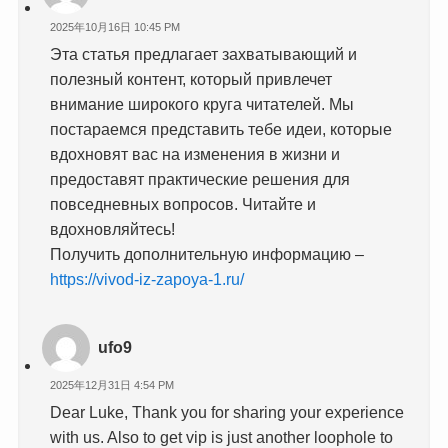
2025年10月16日 10:45 PM
Эта статья предлагает захватывающий и
полезный контент, который привлечет
внимание широкого круга читателей. Мы
постараемся представить тебе идеи, которые
вдохновят вас на изменения в жизни и
предоставят практические решения для
повседневных вопросов. Читайте и
вдохновляйтесь!
Получить дополнительную информацию –
https://vivod-iz-zapoya-1.ru/
ufo9
2025年12月31日 4:54 PM
Dear Luke, Thank you for sharing your experience
with us. Also to get vip is just another loophole to