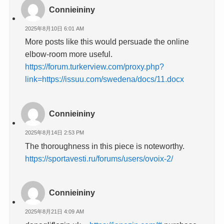
Connieininy
2025年8月10日 6:01 AM
More posts like this would persuade the online
elbow-room more useful.
https://forum.turkerview.com/proxy.php?
link=https://issuu.com/swedena/docs/11.docx
Connieininy
2025年8月14日 2:53 PM
The thoroughness in this piece is noteworthy.
https://sportavesti.ru/forums/users/ovoix-2/
Connieininy
2025年8月21日 4:09 AM