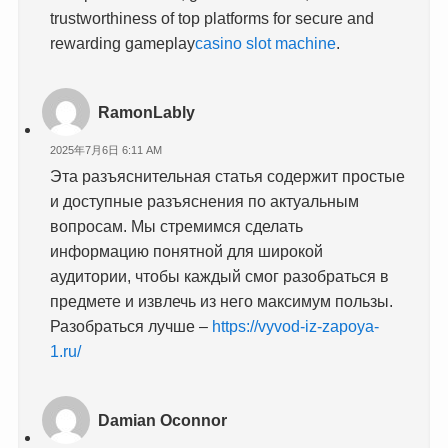
trustworthiness of top platforms for secure and
rewarding gameplay
casino slot machine
.
RamonLably
2025年7月6日 6:11 AM
Эта разъяснительная статья содержит простые
и доступные разъяснения по актуальным
вопросам. Мы стремимся сделать
информацию понятной для широкой
аудитории, чтобы каждый смог разобраться в
предмете и извлечь из него максимум пользы.
Разобраться лучше –
https://vyvod-iz-zapoya-
1.ru/
Damian Oconnor