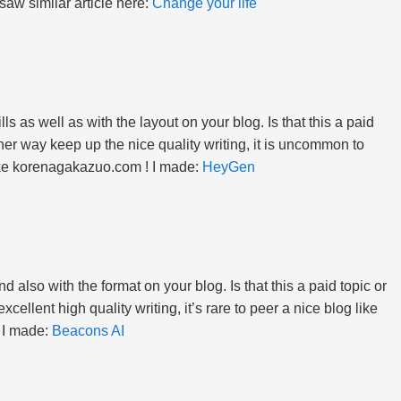
 saw similar article here:
Change your life
ls as well as with the layout on your blog. Is that this a paid
ther way keep up the nice quality writing, it is uncommon to
like korenagakazuo.com ! I made:
HeyGen
d also with the format on your blog. Is that this a paid topic or
cellent high quality writing, it’s rare to peer a nice blog like
! I made:
Beacons AI