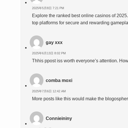
2025年5月8日 7:21 PM
Explore the ranked best online casinos of 2025
top platforms for secure and rewarding gamepl
gay xxx
2025年6月13日 8:02 PM
Thhis ppost iss worth everyone’s attention. Ho
comba moxi
2025年7月6日 12:42 AM
More posts like this would make the blogospher
Connieininy