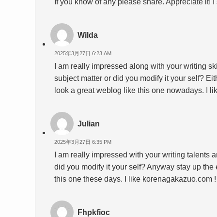
If you know of any please share. Appreciate it! I
Wilda
2025年3月27日 6:23 AM
I am really impressed along with your writing skil
subject matter or did you modify it your self? Ei
look a great weblog like this one nowadays. I 
Julian
2025年3月27日 6:35 PM
I am really impressed with your writing talents an
did you modify it your self? Anyway stay up the ex
this one these days. I like korenagakazuo.com 
Fhpkfioc