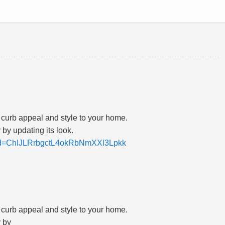
curb appeal and style to your home.
 by updating its look.
aceid=ChIJLRrbgctL4okRbNmXXl3Lpkk
curb appeal and style to your home.
y by