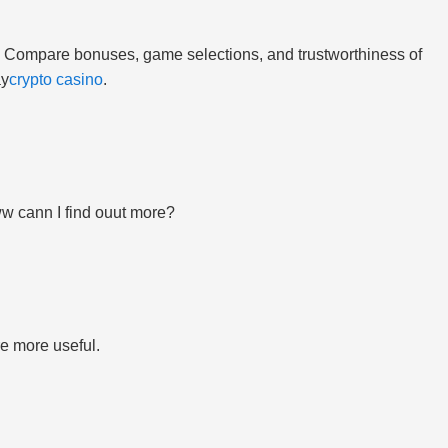
. Compare bonuses, game selections, and trustworthiness of
ay
crypto casino
.
ww cann I find ouut more?
e more useful.