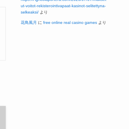
ut-voitot-rekisterointivapaat-kasinot-selitettyna-
selkeaksi/
より
花鳥風月
に
free online real casino games
より