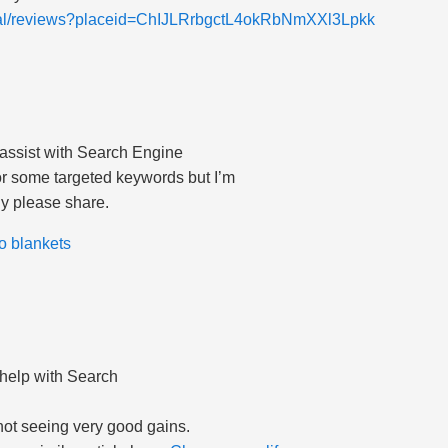
ocal/reviews?placeid=ChIJLRrbgctL4okRbNmXXl3Lpkk
 assist with Search Engine
for some targeted keywords but I’m
ny please share.
o blankets
 help with Search
 not seeing very good gains.