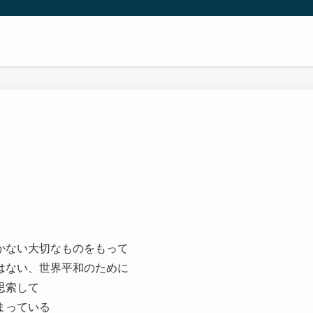
かない大切なものをもって
はない、世界平和のために
思索して
まっている