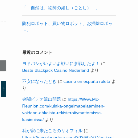
「 自然は、絵師の如し（ごとし） 」
防犯ロボット、買い物ロボット、お掃除ロボッ
ト。
最近のコメント
ヨドバシがいよいよ戦いに参戦したよ！
に
Beste Blackjack Casino Nederland
より
不安になったとき
に
casino en españa ruleta
よ
り
尖閣ビデオ流出問題
に
https://Www.Mc-
Reunion.com/kuinka-ongelmapelaaminen-
voidaan-ehkaista-rekisteroitymattomissa-
kasinoissa/
より
我が家に来たころのリオフィル
に
https://Agricolaportera.com/2026/07/07/makset