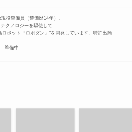
の現役警備員（警備歴14年）。
、テクノロジーを駆使して
話ロボット『ロボダン』”を開発しています。特許出願
座 準備中