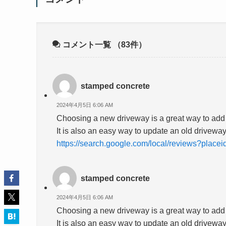
コメント一覧
（83件）
stamped concrete
2024年4月5日 6:06 AM
Choosing a new driveway is a great way to add 
It is also an easy way to update an old driveway
https://search.google.com/local/reviews?pl
stamped concrete
2024年4月5日 6:06 AM
Choosing a new driveway is a great way to add 
It is also an easy way to update an old drivewa