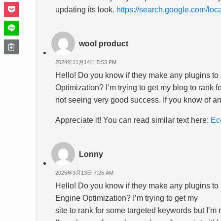
updating its look.
https://search.google.com/l
wool product
2024年11月14日 5:53 PM
Hello! Do you know if they make any plugins to
Optimization? I’m trying to get my blog to rank 
not seeing very good success. If you know of a
Appreciate it! You can read similar text here:
Ec
Lonny
2025年3月13日 7:25 AM
Hello! Do you know if they make any plugins to
Engine Optimization? I’m trying to get my
site to rank for some targeted keywords but I’m