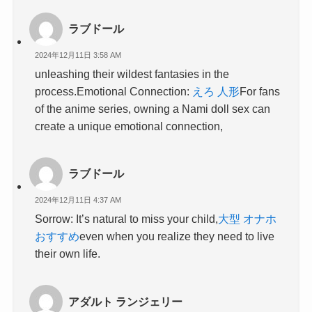
ラブドール
2024年12月11日 3:58 AM
unleashing their wildest fantasies in the
process.Emotional Connection:
えろ 人形
For fans
of the anime series, owning a Nami doll sex can
create a unique emotional connection,
ラブドール
2024年12月11日 4:37 AM
Sorrow: It’s natural to miss your child,
大型 オナホ
おすすめ
even when you realize they need to live
their own life.
アダルト ランジェリー