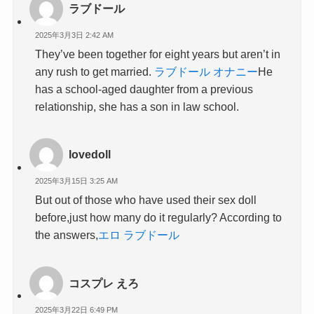
ラブドール
2025年3月3日 2:42 AM
They’ve been together for eight years but aren’t in
any rush to get married.
ラブドール オナニー
He
has a school-aged daughter from a previous
relationship, she has a son in law school.
lovedoll
2025年3月15日 3:25 AM
But out of those who have used their sex doll
before,just how many do it regularly? According to
the answers,
エロ ラブドール
コスプレ えろ
2025年3月22日 6:49 PM