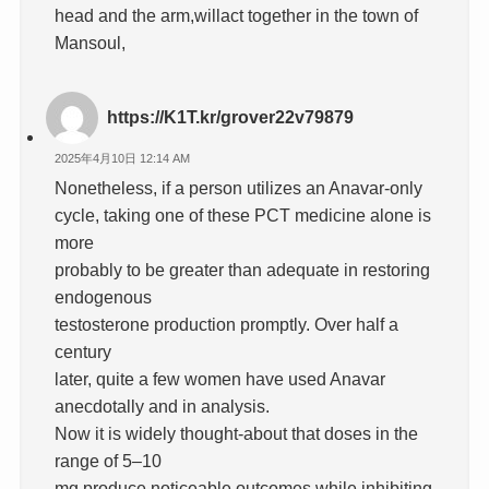
head and the arm,willact together in the town of
Mansoul,
https://K1T.kr/grover22v79879
2025年4月10日 12:14 AM
Nonetheless, if a person utilizes an Anavar-only
cycle, taking one of these PCT medicine alone is
more
probably to be greater than adequate in restoring
endogenous
testosterone production promptly. Over half a
century
later, quite a few women have used Anavar
anecdotally and in analysis.
Now it is widely thought-about that doses in the
range of 5–10
mg produce noticeable outcomes while inhibiting