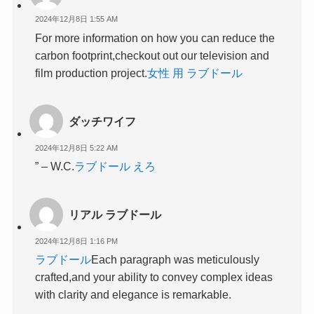
2024年12月8日 1:55 AM
For more information on how you can reduce the
carbon footprint,checkout out our television and
film production project.
女性 用 ラブドール
ダッチワイフ
2024年12月8日 5:22 AM
” – W.C.
ラブドール えろ
リアル ラブドール
2024年12月8日 1:16 PM
ラブドール
Each paragraph was meticulously
crafted,and your ability to convey complex ideas
with clarity and elegance is remarkable.