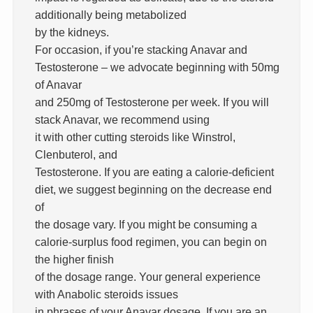
additionally being metabolized
by the kidneys.
For occasion, if you’re stacking Anavar and
Testosterone – we advocate beginning with 50mg
of Anavar
and 250mg of Testosterone per week. If you will
stack Anavar, we recommend using
it with other cutting steroids like Winstrol,
Clenbuterol, and
Testosterone. If you are eating a calorie-deficient
diet, we suggest beginning on the decrease end
of
the dosage vary. If you might be consuming a
calorie-surplus food regimen, you can begin on
the higher finish
of the dosage range. Your general experience
with Anabolic steroids issues
in phrases of your Anavar dosage. If you are an