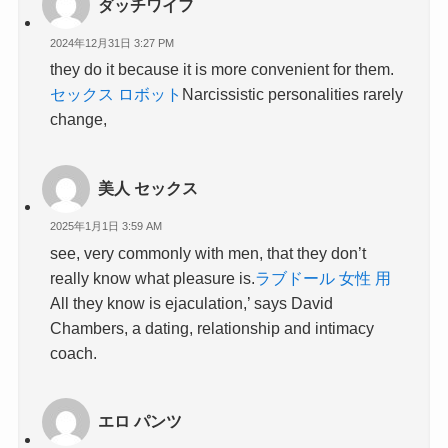
ダッチワイフ
2024年12月31日 3:27 PM
they do it because it is more convenient for them.
セックス ロボット
Narcissistic personalities rarely
change,
美人 セックス
2025年1月1日 3:59 AM
see, very commonly with men, that they don’t
really know what pleasure is.
ラブドール 女性 用
All they know is ejaculation,’ says David
Chambers, a dating, relationship and intimacy
coach.
エロ パンツ