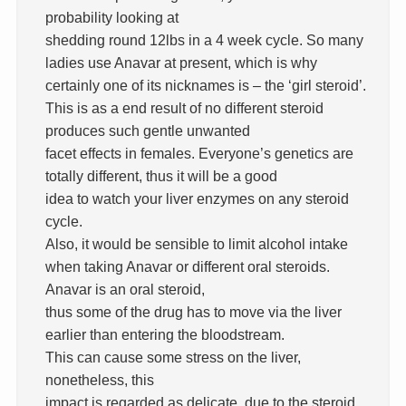
probability looking at
shedding round 12lbs in a 4 week cycle. So many
ladies use Anavar at present, which is why
certainly one of its nicknames is – the ‘girl steroid’.
This is as a end result of no different steroid
produces such gentle unwanted
facet effects in females. Everyone’s genetics are
totally different, thus it will be a good
idea to watch your liver enzymes on any steroid
cycle.
Also, it would be sensible to limit alcohol intake
when taking Anavar or different oral steroids.
Anavar is an oral steroid,
thus some of the drug has to move via the liver
earlier than entering the bloodstream.
This can cause some stress on the liver,
nonetheless, this
impact is regarded as delicate, due to the steroid