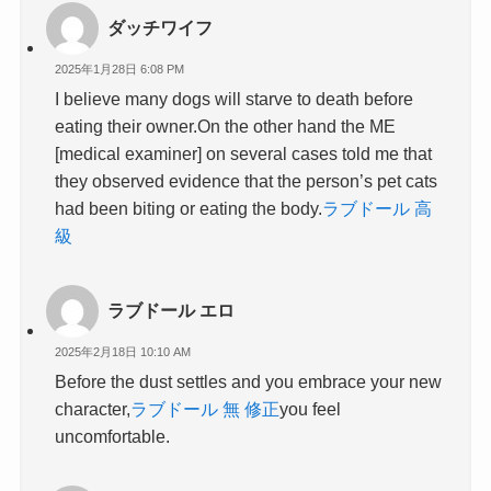
ダッチワイフ
2025年1月28日 6:08 PM
I believe many dogs will starve to death before
eating their owner.On the other hand the ME
[medical examiner] on several cases told me that
they observed evidence that the person’s pet cats
had been biting or eating the body.
ラブドール 高
級
ラブドール エロ
2025年2月18日 10:10 AM
Before the dust settles and you embrace your new
character,
ラブドール 無 修正
you feel
uncomfortable.