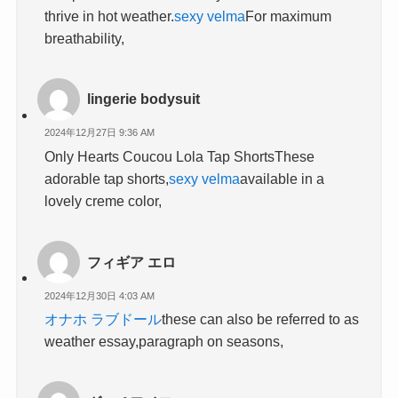
thrive in hot weather.
sexy velma
For maximum
breathability,
lingerie bodysuit​
2024年12月27日 9:36 AM
Only Hearts Coucou Lola Tap ShortsThese
adorable tap shorts,
sexy velma
available in a
lovely creme color,
フィギア エロ
2024年12月30日 4:03 AM
オナホ ラブドール
these can also be referred to as
weather essay,paragraph on seasons,