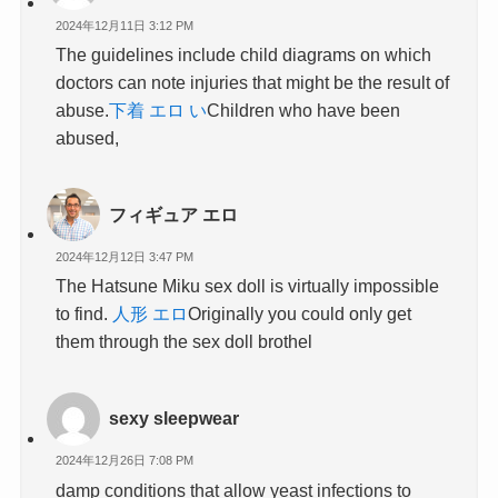
2024年12月11日 3:12 PM
The guidelines include child diagrams on which
doctors can note injuries that might be the result of
abuse.
下着 エロ い
Children who have been
abused,
フィギュア エロ
2024年12月12日 3:47 PM
The Hatsune Miku sex doll is virtually impossible
to find.
人形 エロ
Originally you could only get
them through the sex doll brothel
sexy sleepwear​
2024年12月26日 7:08 PM
damp conditions that allow yeast infections to