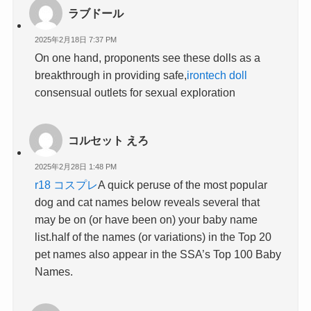
ラブドール
2025年2月18日 7:37 PM
On one hand, proponents see these dolls as a
breakthrough in providing safe,
irontech doll
consensual outlets for sexual exploration
コルセット えろ
2025年2月28日 1:48 PM
r18 コスプレ
A quick peruse of the most popular
dog and cat names below reveals several that
may be on (or have been on) your baby name
list.half of the names (or variations) in the Top 20
pet names also appear in the SSA’s Top 100 Baby
Names.