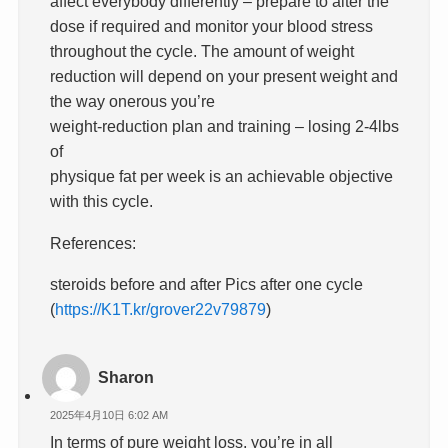
affect everybody differently – prepare to alter the
dose if required and monitor your blood stress
throughout the cycle. The amount of weight
reduction will depend on your present weight and
the way onerous you’re
weight-reduction plan and training – losing 2-4lbs
of
physique fat per week is an achievable objective
with this cycle.
References:
steroids before and after Pics after one cycle
(
https://K1T.kr/grover22v79879
)
Sharon
2025年4月10日 6:02 AM
In terms of pure weight loss, you’re in all