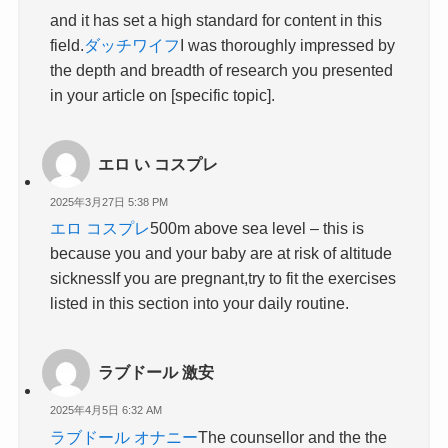
and it has set a high standard for content in this
field.
ダッチワイフ
I was thoroughly impressed by
the depth and breadth of research you presented
in your article on [specific topic].
エロ い コスプレ
2025年3月27日 5:38 PM
エロ コスプレ
500m above sea level – this is
because you and your baby are at risk of altitude
sicknessIf you are pregnant,try to fit the exercises
listed in this section into your daily routine.
ラブドール 激安
2025年4月5日 6:32 AM
ラブドール オナニー
The counsellor and the the