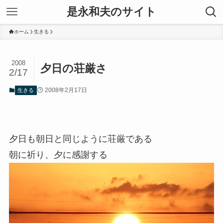
是永和夫のサイト
ホーム
生きる
2008
夕日の荘厳さ
2/17
2008年2月17日
生きる
夕日も朝日と同じように荘厳である
朝に祈り、夕に感謝する