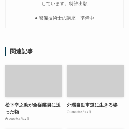
しています。特許出願
● 警備技術士の講座 準備中
関連記事
松下幸之助が全従業員に送
外環自動車道に生きる姿
った額
2008年2月17日
2008年2月17日