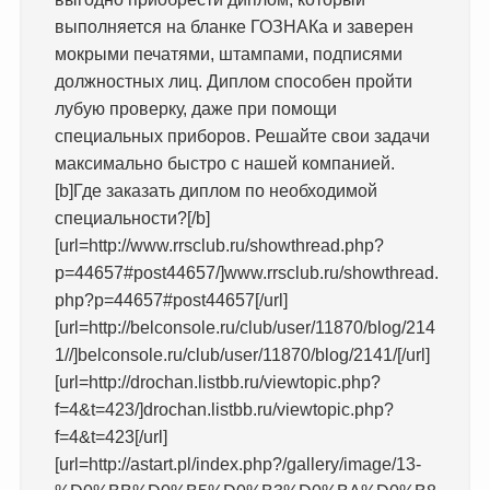
выполняется на бланке ГОЗНАКа и заверен
мокрыми печатями, штампами, подписями
должностных лиц. Диплом способен пройти
лубую проверку, даже при помощи
специальных приборов. Решайте свои задачи
максимально быстро с нашей компанией.
[b]Где заказать диплом по необходимой
специальности?[/b]
[url=http://www.rrsclub.ru/showthread.php?
p=44657#post44657/]www.rrsclub.ru/showthread.
php?p=44657#post44657[/url]
[url=http://belconsole.ru/club/user/11870/blog/214
1//]belconsole.ru/club/user/11870/blog/2141/[/url]
[url=http://drochan.listbb.ru/viewtopic.php?
f=4&t=423/]drochan.listbb.ru/viewtopic.php?
f=4&t=423[/url]
[url=http://astart.pl/index.php?/gallery/image/13-