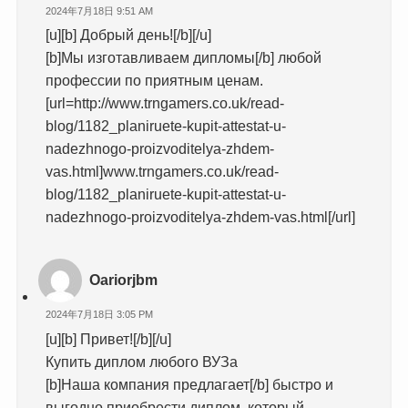
2024年7月18日 9:51 AM
[u][b] Добрый день![/b][/u]
[b]Мы изготавливаем дипломы[/b] любой
профессии по приятным ценам.
[url=http://www.trngamers.co.uk/read-
blog/1182_planiruete-kupit-attestat-u-
nadezhnogo-proizvoditelya-zhdem-
vas.html]www.trngamers.co.uk/read-
blog/1182_planiruete-kupit-attestat-u-
nadezhnogo-proizvoditelya-zhdem-vas.html[/url]
Oariorjbm
2024年7月18日 3:05 PM
[u][b] Привет![/b][/u]
Купить диплом любого ВУЗа
[b]Наша компания предлагает[/b] быстро и
выгодно приобрести диплом, который