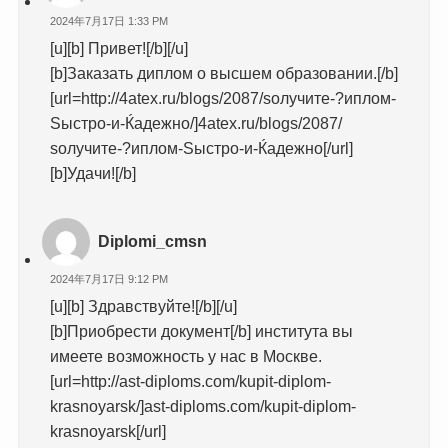
2024年7月17日 1:33 PM
[u][b] Привет![/b][/u]
[b]Заказать диплом о высшем образовании.[/b]
[url=http://4atex.ru/blogs/2087/ѕолучите-?иплом-
Ѕыстро-и-Ќадежно/]4atex.ru/blogs/2087/
ѕолучите-?иплом-Ѕыстро-и-Ќадежно[/url]
[b]Удачи![/b]
Diplomi_cmsn
2024年7月17日 9:12 PM
[u][b] Здравствуйте![/b][/u]
[b]Приобрести документ[/b] института вы
имеете возможность у нас в Москве.
[url=http://ast-diploms.com/kupit-diplom-
krasnoyarsk/]ast-diploms.com/kupit-diplom-
krasnoyarsk[/url]