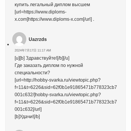
купить легальный диплом высшем
[url=https://www.diploms-
x.com]https://www.diploms-x.com[/url] .
Uazrzds
2024年7月17日 11:17 AM
[u][b] Здравствуйте![/b][/u]
Где заказать диплом по нужной
специальности?
[url=http://hobby-svarka.ru/viewtopic.php?
f=11&t=6226&sid=62f0b1e91865471b778323cb7
001c632/]hobby-svarka.ru/viewtopic.php?
f=11&t=6226&sid=62f0b1e91865471b778323cb7
001c632[/url]
[b]Удачи![/b]