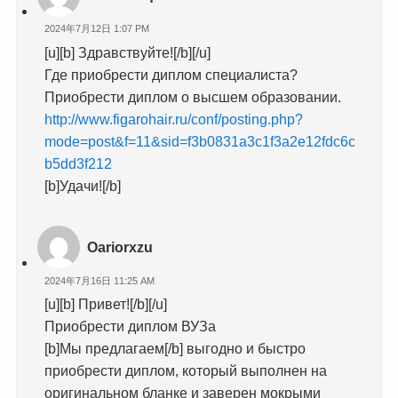
2024年7月12日 1:07 PM
[u][b] Здравствуйте![/b][/u]
Где приобрести диплом специалиста?
Приобрести диплом о высшем образовании.
http://www.figarohair.ru/conf/posting.php?
mode=post&f=11&sid=f3b0831a3c1f3a2e12fdc6c
b5dd3f212
[b]Удачи![/b]
Oariorxzu
2024年7月16日 11:25 AM
[u][b] Привет![/b][/u]
Приобрести диплом ВУЗа
[b]Мы предлагаем[/b] выгодно и быстро
приобрести диплом, который выполнен на
оригинальном бланке и заверен мокрыми