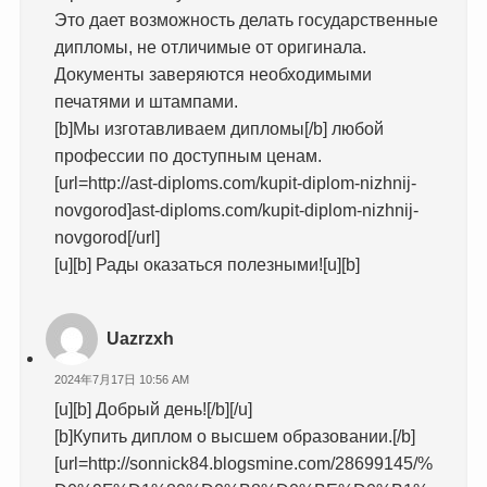
Это дает возможность делать государственные
дипломы, не отличимые от оригинала.
Документы заверяются необходимыми
печатями и штампами.
[b]Мы изготавливаем дипломы[/b] любой
профессии по доступным ценам.
[url=http://ast-diploms.com/kupit-diplom-nizhnij-
novgorod]ast-diploms.com/kupit-diplom-nizhnij-
novgorod[/url]
[u][b] Рады оказаться полезными![u][b]
Uazrzxh
2024年7月17日 10:56 AM
[u][b] Добрый день![/b][/u]
[b]Купить диплом о высшем образовании.[/b]
[url=http://sonnick84.blogsmine.com/28699145/%