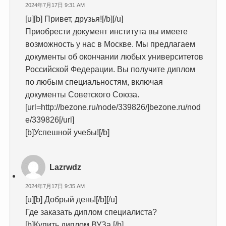
2024年7月17日 9:31 AM
[u][b] Привет, друзья![/b][/u]
Приобрести документ института вы имеете
возможность у нас в Москве. Мы предлагаем
документы об окончании любых университетов
Российской Федерации. Вы получите диплом
по любым специальностям, включая
документы Советского Союза.
[url=http://bezone.ru/node/339826/]bezone.ru/nod
e/339826[/url]
[b]Успешной учебы![/b]
Lazrwdz
2024年7月17日 9:35 AM
[u][b] Добрый день![/b][/u]
Где заказать диплом специалиста?
[b]Купить диплом ВУЗа.[/b]