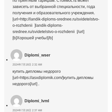
по приятным тарифам. Стоимость может
зависеть от выбранной специальности, года
получения и образовательного учреждения.
[url=http://landik-diploms-srednee.ru/svidetelstvo-
o-rozhdenii ]landik-diploms-
srednee.ru/svidetelstvo-o-rozhdenii [/url]
[b]Хорошей учебы![/b]
Diplomi_wser
2024年7月18日 2:32 AM
купить дипломы недорого
[url=https://asxdiplomik.com/]купить дипломы
недорого[/url] .
Diplomi_lvml
2024年7月18日 2:37 AM