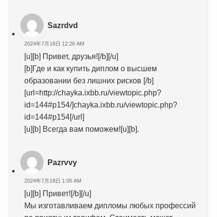
Sazrdvd
2024年7月18日 12:26 AM
[u][b] Привет, друзья![/b][/u]
[b]Где и как купить диплом о высшем
образовании без лишних рисков [/b]
[url=http://chayka.ixbb.ru/viewtopic.php?
id=144#p154/]chayka.ixbb.ru/viewtopic.php?
id=144#p154[/url]
[u][b] Всегда вам поможем![u][b].
Pazrvvy
2024年7月18日 1:05 AM
[u][b] Привет![/b][/u]
Мы изготавливаем дипломы любых профессий