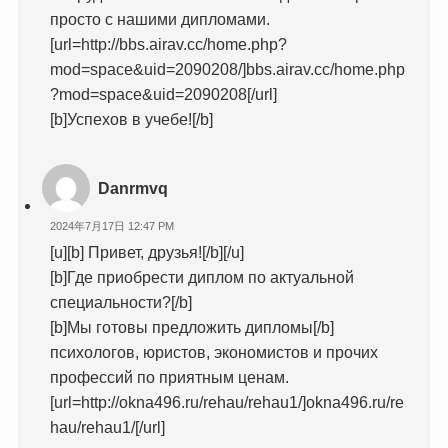
просто с нашими дипломами.
[url=http://bbs.airav.cc/home.php?
mod=space&uid=2090208/]bbs.airav.cc/home.php
?mod=space&uid=2090208[/url]
[b]Успехов в учебе![/b]
Danrmvq
2024年7月17日 12:47 PM
[u][b] Привет, друзья![/b][/u]
[b]Где приобрести диплом по актуальной
специальности?[/b]
[b]Мы готовы предложить дипломы[/b]
психологов, юристов, экономистов и прочих
профессий по приятным ценам.
[url=http://okna496.ru/rehau/rehau1/]okna496.ru/re
hau/rehau1/[/url]