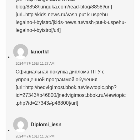
blog/8858/]unguka.com/read-blog/8858[/url]
[url=http://kids-news.ru/vash-put-k-uspehu-
legalno-i-byistro/]kids-news.ru/vash-put-k-uspehu-
legalno-i-byistro[/url]
Iariortkf
2024年7月16日 11:27 AM
Официальная покупка диплома ПТУ с
упрощенной программой обучения
[url=http://nedvigimost.bbok.ru/viewtopic.php?
id=27343#p46800/]nedvigimost.bbok.ru/viewtopic
.php?id=27343#p46800[/url]
Diplomi_iesn
2024年7月16日 11:02 PM