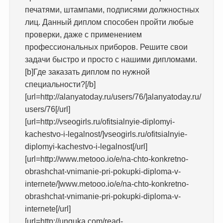
печатями, штампами, подписями должностных
лиц. Данный диплом способен пройти любые
проверки, даже с применением
профессиональных приборов. Решите свои
задачи быстро и просто с нашими дипломами.
[b]Где заказать диплом по нужной
специальности?[/b]
[url=http://alanyatoday.ru/users/76/]alanyatoday.ru/
users/76[/url]
[url=http://vseogirls.ru/ofitsialnyie-diplomyi-
kachestvo-i-legalnost/]vseogirls.ru/ofitsialnyie-
diplomyi-kachestvo-i-legalnost[/url]
[url=http://www.metooo.io/e/na-chto-konkretno-
obrashchat-vnimanie-pri-pokupki-diploma-v-
internete/]www.metooo.io/e/na-chto-konkretno-
obrashchat-vnimanie-pri-pokupki-diploma-v-
internete[/url]
[url=http://unguka.com/read-