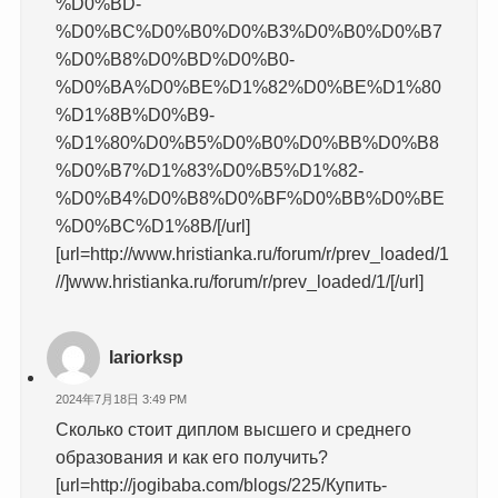
%D0%BD-
%D0%BC%D0%B0%D0%B3%D0%B0%D0%B7
%D0%B8%D0%BD%D0%B0-
%D0%BA%D0%BE%D1%82%D0%BE%D1%80
%D1%8B%D0%B9-
%D1%80%D0%B5%D0%B0%D0%BB%D0%B8
%D0%B7%D1%83%D0%B5%D1%82-
%D0%B4%D0%B8%D0%BF%D0%BB%D0%BE
%D0%BC%D1%8B/[/url]
[url=http://www.hristianka.ru/forum/r/prev_loaded/1
//]www.hristianka.ru/forum/r/prev_loaded/1/[/url]
Iariorksp
2024年7月18日 3:49 PM
Сколько стоит диплом высшего и среднего
образования и как его получить?
[url=http://jogibaba.com/blogs/225/Купить-