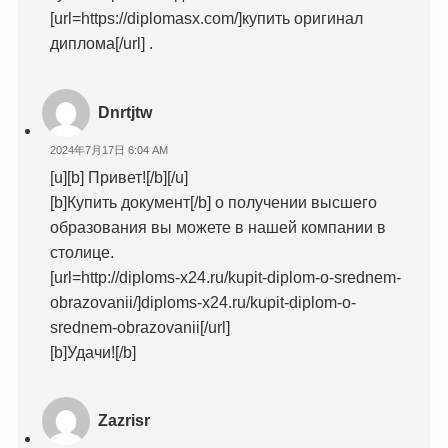
[url=https://diplomasx.com/]купить оригинал
диплома[/url] .
Dnrtjtw
2024年7月17日 6:04 AM
[u][b] Привет![/b][/u]
[b]Купить документ[/b] о получении высшего
образования вы можете в нашей компании в
столице.
[url=http://diploms-x24.ru/kupit-diplom-o-srednem-
obrazovanii/]diploms-x24.ru/kupit-diplom-o-
srednem-obrazovanii[/url]
[b]Удачи![/b]
Zazrisr