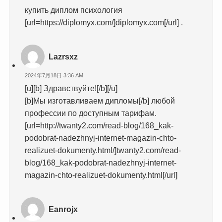
купить диплом психология
[url=https://diplomyx.com/]diplomyx.com[/url] .
Lazrsxz
2024年7月18日 3:36 AM
[u][b] Здравствуйте![/b][/u]
[b]Мы изготавливаем дипломы[/b] любой
профессии по доступным тарифам.
[url=http://twanty2.com/read-blog/168_kak-
podobrat-nadezhnyj-internet-magazin-chto-
realizuet-dokumenty.html/]twanty2.com/read-
blog/168_kak-podobrat-nadezhnyj-internet-
magazin-chto-realizuet-dokumenty.html[/url]
Eanrojx