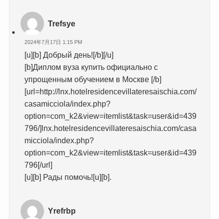
Trefsye
2024年7月17日 1:15 PM
[u][b] Добрый день![/b][/u]
[b]Диплом вуза купить официально с
упрощенным обучением в Москве [/b]
[url=http://lnx.hotelresidencevillateresaischia.com/
casamicciola/index.php?
option=com_k2&view=itemlist&task=user&id=439
796/]lnx.hotelresidencevillateresaischia.com/casa
micciola/index.php?
option=com_k2&view=itemlist&task=user&id=439
796[/url]
[u][b] Рады помочь![u][b].
Yrefrbp