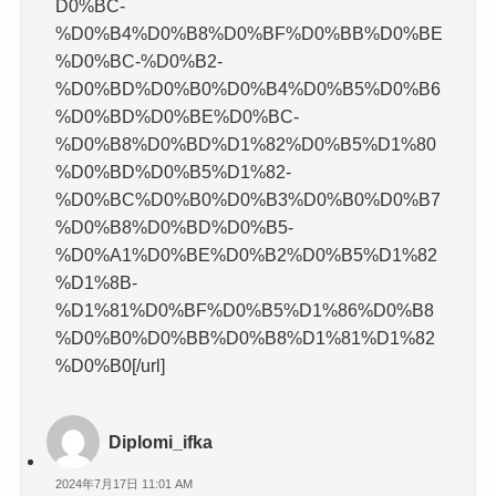
D0%BC-
%D0%B4%D0%B8%D0%BF%D0%BB%D0%BE
%D0%BC-%D0%B2-
%D0%BD%D0%B0%D0%B4%D0%B5%D0%B6
%D0%BD%D0%BE%D0%BC-
%D0%B8%D0%BD%D1%82%D0%B5%D1%80
%D0%BD%D0%B5%D1%82-
%D0%BC%D0%B0%D0%B3%D0%B0%D0%B7
%D0%B8%D0%BD%D0%B5-
%D0%A1%D0%BE%D0%B2%D0%B5%D1%82
%D1%8B-
%D1%81%D0%BF%D0%B5%D1%86%D0%B8
%D0%B0%D0%BB%D0%B8%D1%81%D1%82
%D0%B0[/url]
Diplomi_ifka
2024年7月17日 11:01 AM