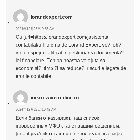
lorandexpert.com
2024年12月25日 9:56 AM
Cu [url=https://lorandexpert.com/]asistenta
contabila[/url] oferita de Lorand Expert, ve?i ob?
ine un sprijin calificat in gestionarea documenta?
iei financiare. Echipa noastra va ajuta sa
economisi?i timp ?i sa reduce?i riscurile legate de
erorile contabile.
mikro-zaim-online.ru
2024年12月27日 10:42 AM
Если банки отказывают, наш список
проверенных МФО станет вашим решением.
[url=https://mikro-zaim-online.ru/]реальные мфо