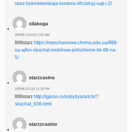
starz-bukmekerskaja-kontora-oficialnyj-sajt-i-2/
silaboga
2025年1月30日 5:52 AM
888starz
https://meschaninow.chmnu.edu.ua/888-
na-ajfon-skachat-mobilnoe-prilozhenie-bk-88-na-
5/
starzcasino
2025年2月1日 11:15 PM
888starz
http://igpran.ru/sobytiya/artcls/?
skachat_638.html
starzzcasino