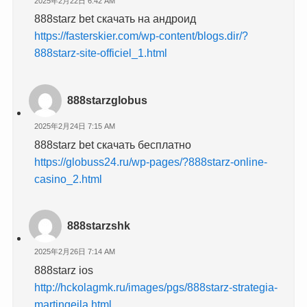
2025年2月22日 6:42 AM
888starz bet скачать на андроид
https://fasterskier.com/wp-content/blogs.dir/?
888starz-site-officiel_1.html
888starzglobus
2025年2月24日 7:15 AM
888starz bet скачать бесплатно
https://globuss24.ru/wp-pages/?888starz-online-
casino_2.html
888starzshk
2025年2月26日 7:14 AM
888starz ios
http://hckolagmk.ru/images/pgs/888starz-strategia-
martingeila.html