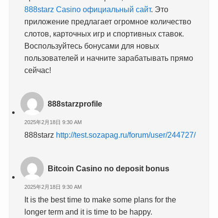
888starz Casino официальный сайт
. Это
приложение предлагает огромное количество
слотов, карточных игр и спортивных ставок.
Воспользуйтесь бонусами для новых
пользователей и начните зарабатывать прямо
сейчас!
888starzprofile
2025年2月18日 9:30 AM
888starz
http://test.sozapag.ru/forum/user/244727/
Bitcoin Casino no deposit bonus
2025年2月18日 9:30 AM
It is the best time to make some plans for the
longer term and it is time to be happy.