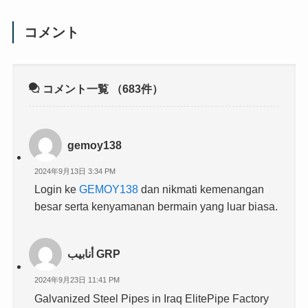
コメント
コメント一覧
（683件）
gemoy138
2024年9月13日 3:34 PM
Login ke
GEMOY138
dan nikmati kemenangan
besar serta kenyamanan bermain yang luar biasa.
أنابيب GRP
2024年9月23日 11:41 PM
Galvanized Steel Pipes in Iraq ElitePipe Factory