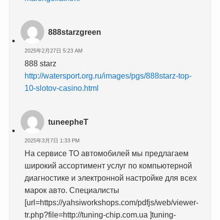
888starzgreen
2025年2月27日 5:23 AM
888 starz
http://watersport.org.ru/images/pgs/888starz-top-
10-slotov-casino.html
tuneepheT
2025年3月7日 1:33 PM
На сервисе ТО автомобилей мы предлагаем
широкий ассортимент услуг по компьютерной
диагностике и электронной настройке для всех
марок авто. Специалисты
[url=https://yahsiworkshops.com/pdfjs/web/viewer-
tr.php?file=http://tuning-chip.com.ua ]tuning-