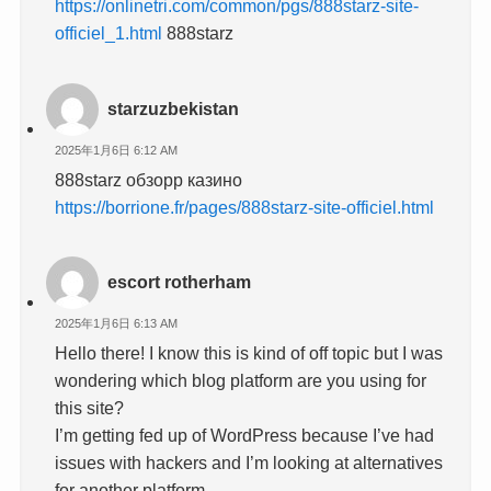
https://onlinetri.com/common/pgs/888starz-site-
officiel_1.html
888starz
starzuzbekistan
2025年1月6日 6:12 AM
888starz обзорр казино
https://borrione.fr/pages/888starz-site-officiel.html
escort rotherham
2025年1月6日 6:13 AM
Hello there! I know this is kind of off topic but I was
wondering which blog platform are you using for
this site?
I’m getting fed up of WordPress because I’ve had
issues with hackers and I’m looking at alternatives
for another platform.