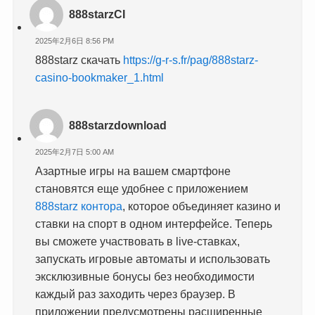
888starzCI
2025年2月6日 8:56 PM
888starz скачать
https://g-r-s.fr/pag/888starz-
casino-bookmaker_1.html
888starzdownload
2025年2月7日 5:00 AM
Азартные игры на вашем смартфоне
становятся еще удобнее с приложением
888starz контора
, которое объединяет казино и
ставки на спорт в одном интерфейсе. Теперь
вы сможете участвовать в live-ставках,
запускать игровые автоматы и использовать
эксклюзивные бонусы без необходимости
каждый раз заходить через браузер. В
приложении предусмотрены расширенные