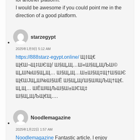
I would be awesome if you could point me in the
direction of a good platform.
starzegypt
2025年1月9日 5:12 AM
https://888starz-egypt.online/
Щ‡Щ€
Щ€Ш¬Щ‡ШЄЩѓ Ш§Щ„Щ…Ш«Ш§Щ„ЩЉШ©
Щ„Ш№Ш§Щ„Щ… Ш§Щ„Щ…Ш±Ш§Щ‡Щ†Ш§ШЄ
Щ€ШЈЩ„Ш№Ш§ШЁ Ш§Щ„ЩѓШ§ШІЩЉЩ†Щ€.
Щ‚Щ… ШЁШІЩЉШ§Ш±ШЄЩ‡
Ш§Щ„ЩЉЩ€Щ….
Noodlemagazine
2025年1月22日 1:57 AM
Noodlemagazine
Fantastic article. I enjoy