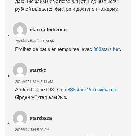
дающие займ без отказа[/url] от 1 до 30 тысяч
рублей выдается быстро и доступен каждому.
starzcotedivoire
2024年12月27日 11:24 AM
Profitez de paris en temps reel avec
888starz bet
.
starzkz
2024年12月31日 8:14 AM
Android ж?не IOS ?шін
888starz ?осымшасын
бірден ж?ктеп алы?ыз.
starzbaza
2025年1月5日 5:02 AM