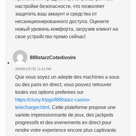
настройки безопасности, что позволяет
защитить ваш аккаунт и средства от
несанкционированного доступа. Оцените
новый уровень комфорта, загрузив клиент на
свое устройство прямо сейчас!
888starzCotedivoire
2025年2月7日 11:31 PM
Que vous soyez un adepte des machines a sous
ou des paris en direct, vous pouvez retrouver
toutes vos options preferees sur
https://cluny.fr/pgs/888starz-casino-
telecharger.html
. Cette plateforme propose une
variete impressionnante de jeux, des jackpots
progressifs et des evenements en direct pour
rendre votre experience encore plus captivante.