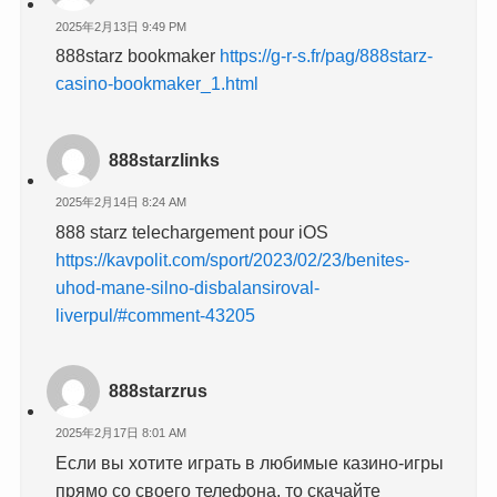
2025年2月13日 9:49 PM
888starz bookmaker
https://g-r-s.fr/pag/888starz-
casino-bookmaker_1.html
888starzlinks
2025年2月14日 8:24 AM
888 starz telechargement pour iOS
https://kavpolit.com/sport/2023/02/23/benites-
uhod-mane-silno-disbalansiroval-
liverpul/#comment-43205
888starzrus
2025年2月17日 8:01 AM
Если вы хотите играть в любимые казино-игры
прямо со своего телефона, то скачайте