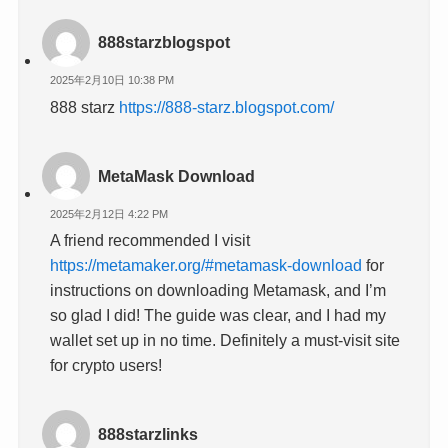
888starzblogspot
2025年2月10日 10:38 PM
888 starz
https://888-starz.blogspot.com/
MetaMask Download
2025年2月12日 4:22 PM
A friend recommended I visit
https://metamaker.org/#metamask-download
for
instructions on downloading Metamask, and I’m
so glad I did! The guide was clear, and I had my
wallet set up in no time. Definitely a must-visit site
for crypto users!
888starzlinks