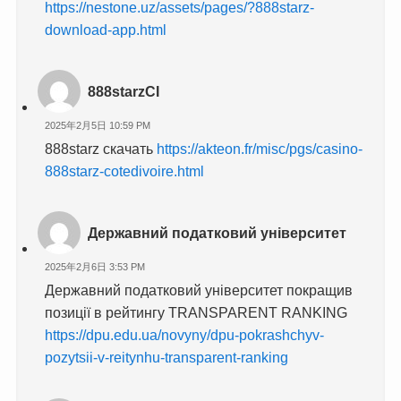
https://nestone.uz/assets/pages/?888starz-
download-app.html
888starzCI
2025年2月5日 10:59 PM
888starz скачать
https://akteon.fr/misc/pgs/casino-
888starz-cotedivoire.html
Державний податковий університет
2025年2月6日 3:53 PM
Державний податковий університет покращив
позиції в рейтингу TRANSPARENT RANKING
https://dpu.edu.ua/novyny/dpu-pokrashchyv-
pozytsii-v-reitynhu-transparent-ranking