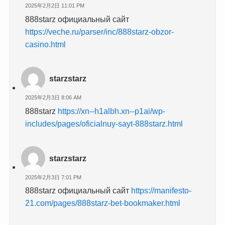
2025年2月2日 11:01 PM
888starz официальный сайт
https://veche.ru/parser/inc/888starz-obzor-
casino.html
starzstarz
2025年2月3日 8:06 AM
888starz
https://xn--h1albh.xn--p1ai/wp-
includes/pages/oficialnuy-sayt-888starz.html
starzstarz
2025年2月3日 7:01 PM
888starz официальный сайт
https://manifesto-
21.com/pages/888starz-bet-bookmaker.html