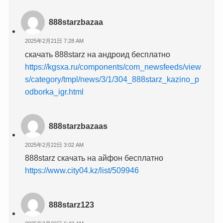
888starzbazaa
2025年2月21日 7:28 AM
скачать 888starz на андроид бесплатно
https://kgsxa.ru/components/com_newsfeeds/view
s/category/tmpl/news/3/1/304_888starz_kazino_p
odborka_igr.html
888starzbazaas
2025年2月22日 3:02 AM
888starz скачать на айфон бесплатно
https://www.city04.kz/list/509946
888starz123