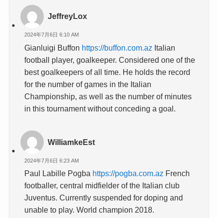
JeffreyLox
2024年7月6日 6:10 AM
Gianluigi Buffon
https://buffon.com.az
Italian
football player, goalkeeper. Considered one of the
best goalkeepers of all time. He holds the record
for the number of games in the Italian
Championship, as well as the number of minutes
in this tournament without conceding a goal.
WilliamkeEst
2024年7月6日 6:23 AM
Paul Labille Pogba
https://pogba.com.az
French
footballer, central midfielder of the Italian club
Juventus. Currently suspended for doping and
unable to play. World champion 2018.