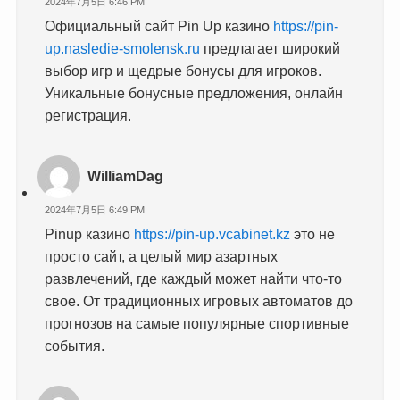
2024年7月5日 6:46 PM
Официальный сайт Pin Up казино
https://pin-
up.nasledie-smolensk.ru
предлагает широкий
выбор игр и щедрые бонусы для игроков.
Уникальные бонусные предложения, онлайн
регистрация.
WilliamDag
2024年7月5日 6:49 PM
Pinup казино
https://pin-up.vcabinet.kz
это не
просто сайт, а целый мир азартных
развлечений, где каждый может найти что-то
свое. От традиционных игровых автоматов до
прогнозов на самые популярные спортивные
события.