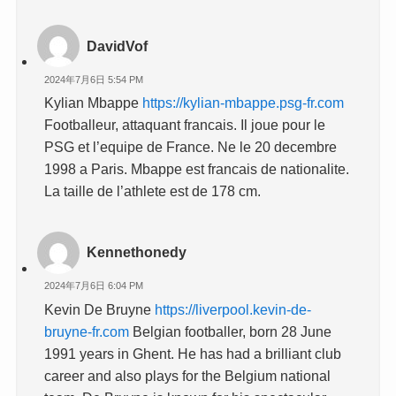
DavidVof
2024年7月6日 5:54 PM
Kylian Mbappe
https://kylian-mbappe.psg-fr.com
Footballeur, attaquant francais. Il joue pour le
PSG et l’equipe de France. Ne le 20 decembre
1998 a Paris. Mbappe est francais de nationalite.
La taille de l’athlete est de 178 cm.
Kennethonedy
2024年7月6日 6:04 PM
Kevin De Bruyne
https://liverpool.kevin-de-
bruyne-fr.com
Belgian footballer, born 28 June
1991 years in Ghent. He has had a brilliant club
career and also plays for the Belgium national