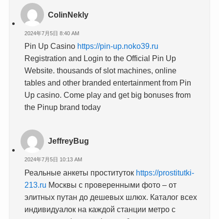
ColinNekly
2024年7月5日 8:40 AM
Pin Up Casino
https://pin-up.noko39.ru
Registration and Login to the Official Pin Up
Website. thousands of slot machines, online
tables and other branded entertainment from Pin
Up casino. Come play and get big bonuses from
the Pinup brand today
JeffreyBug
2024年7月5日 10:13 AM
Реальные анкеты проституток
https://prostitutki-
213.ru
Москвы с проверенными фото – от
элитных путан до дешевых шлюх. Каталог всех
индивидуалок на каждой станции метро с