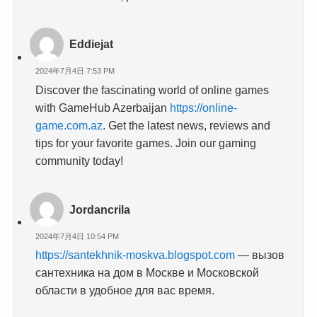
Eddiejat
2024年7月4日 7:53 PM
Discover the fascinating world of online games
with GameHub Azerbaijan
https://online-
game.com.az
. Get the latest news, reviews and
tips for your favorite games. Join our gaming
community today!
Jordancrila
2024年7月4日 10:54 PM
https://santekhnik-moskva.blogspot.com
— вызов
сантехника на дом в Москве и Московской
области в удобное для вас время.