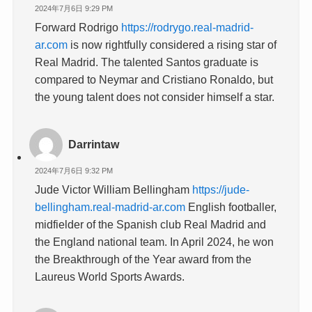
2024年7月6日 9:29 PM
Forward Rodrigo
https://rodrygo.real-madrid-
ar.com
is now rightfully considered a rising star of
Real Madrid. The talented Santos graduate is
compared to Neymar and Cristiano Ronaldo, but
the young talent does not consider himself a star.
Darrintaw
2024年7月6日 9:32 PM
Jude Victor William Bellingham
https://jude-
bellingham.real-madrid-ar.com
English footballer,
midfielder of the Spanish club Real Madrid and
the England national team. In April 2024, he won
the Breakthrough of the Year award from the
Laureus World Sports Awards.