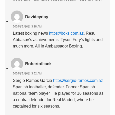
Davidcyday
2024年7月6日 3:18 AM
Latest boxing news
https://boks.com.az
, Resul
Abbasov’s achievements, Tyson Fury’s fights and
much more. All in Ambassador Boxing.
Robertofeack
2024年7月6日 3:32 AM
Sergio Ramos Garcia
https://sergio-ramos.com.az
Spanish footballer, defender. Former Spanish
national team player. He played for 16 seasons as
a central defender for Real Madrid, where he
captained for six seasons.