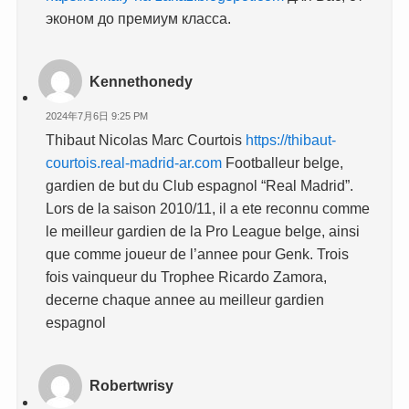
эконом до премиум класса.
Kennethonedy
2024年7月6日 9:25 PM
Thibaut Nicolas Marc Courtois
https://thibaut-
courtois.real-madrid-ar.com
Footballeur belge,
gardien de but du Club espagnol “Real Madrid”.
Lors de la saison 2010/11, il a ete reconnu comme
le meilleur gardien de la Pro League belge, ainsi
que comme joueur de l’annee pour Genk. Trois
fois vainqueur du Trophee Ricardo Zamora,
decerne chaque annee au meilleur gardien
espagnol
Robertwrisy