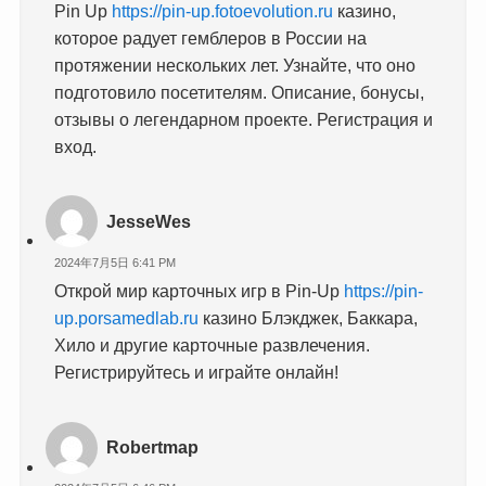
Pin Up
https://pin-up.fotoevolution.ru
казино,
которое радует гемблеров в России на
протяжении нескольких лет. Узнайте, что оно
подготовило посетителям. Описание, бонусы,
отзывы о легендарном проекте. Регистрация и
вход.
JesseWes
2024年7月5日 6:41 PM
Открой мир карточных игр в Pin-Up
https://pin-
up.porsamedlab.ru
казино Блэкджек, Баккара,
Хило и другие карточные развлечения.
Регистрируйтесь и играйте онлайн!
Robertmap