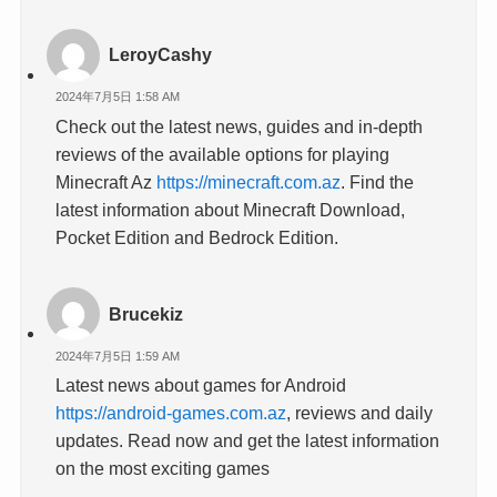
LeroyCashy
2024年7月5日 1:58 AM
Check out the latest news, guides and in-depth
reviews of the available options for playing
Minecraft Az
https://minecraft.com.az
. Find the
latest information about Minecraft Download,
Pocket Edition and Bedrock Edition.
Brucekiz
2024年7月5日 1:59 AM
Latest news about games for Android
https://android-games.com.az
, reviews and daily
updates. Read now and get the latest information
on the most exciting games