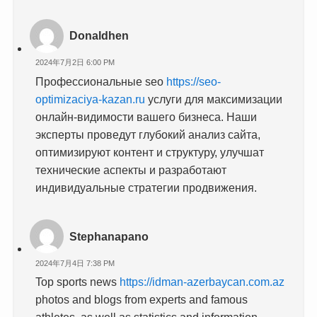
Donaldhen
2024年7月2日 6:00 PM
Профессиональные seo
https://seo-
optimizaciya-kazan.ru
услуги для максимизации
онлайн-видимости вашего бизнеса. Наши
эксперты проведут глубокий анализ сайта,
оптимизируют контент и структуру, улучшат
технические аспекты и разработают
индивидуальные стратегии продвижения.
Stephanapano
2024年7月4日 7:38 PM
Top sports news
https://idman-azerbaycan.com.az
photos and blogs from experts and famous