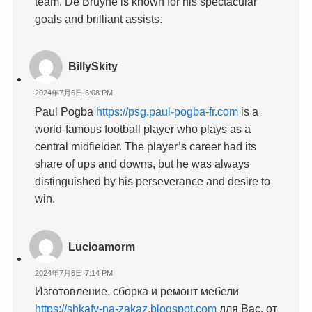
team. De Bruyne is known for his spectacular
goals and brilliant assists.
BillySkity
2024年7月6日 6:08 PM
Paul Pogba
https://psg.paul-pogba-fr.com
is a
world-famous football player who plays as a
central midfielder. The player’s career had its
share of ups and downs, but he was always
distinguished by his perseverance and desire to
win.
Lucioamorm
2024年7月6日 7:14 PM
Изготовление, сборка и ремонт мебели
https://shkafy-na-zakaz.blogspot.com
для Вас, от