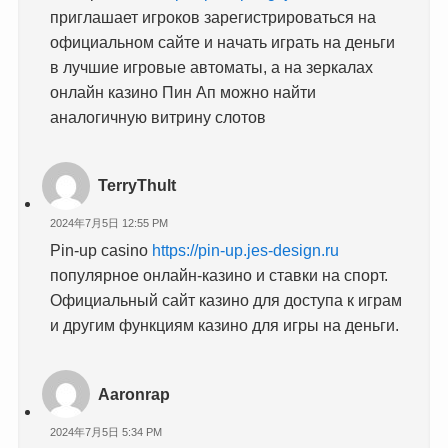
приглашает игроков зарегистрироваться на
официальном сайте и начать играть на деньги
в лучшие игровые автоматы, а на зеркалах
онлайн казино Пин Ап можно найти
аналогичную витрину слотов
TerryThult
2024年7月5日 12:55 PM
Pin-up casino
https://pin-up.jes-design.ru
популярное онлайн-казино и ставки на спорт.
Официальный сайт казино для доступа к играм
и другим функциям казино для игры на деньги.
Aaronrap
2024年7月5日 5:34 PM