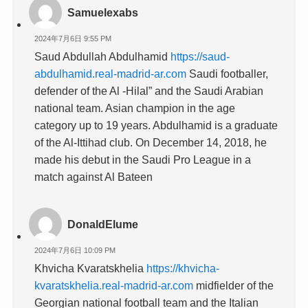
Samuelexabs
2024年7月6日 9:55 PM
Saud Abdullah Abdulhamid
https://saud-
abdulhamid.real-madrid-ar.com
Saudi footballer,
defender of the Al -Hilal” and the Saudi Arabian
national team. Asian champion in the age
category up to 19 years. Abdulhamid is a graduate
of the Al-Ittihad club. On December 14, 2018, he
made his debut in the Saudi Pro League in a
match against Al Bateen
DonaldElume
2024年7月6日 10:09 PM
Khvicha Kvaratskhelia
https://khvicha-
kvaratskhelia.real-madrid-ar.com
midfielder of the
Georgian national football team and the Italian