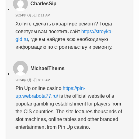
CharlesSip
2024年7月5日 2:11 AM
Хотите сделать в квартире ремонт? Тогда
советуем вам посетить сайт
https://stroyka-
gid.ru
, где вы найдете всю необходимую
информацию по строительству и ремонту.
MichaelThems
2024年7月5日 8:39 AM
Pin Up online casino
https://pin-
up.webrabota77.ru/
is the official website of a
popular gambling establishment for players from
the CIS countries. The site features thousands of
slot machines, online tables and other branded
entertainment from Pin Up casino.