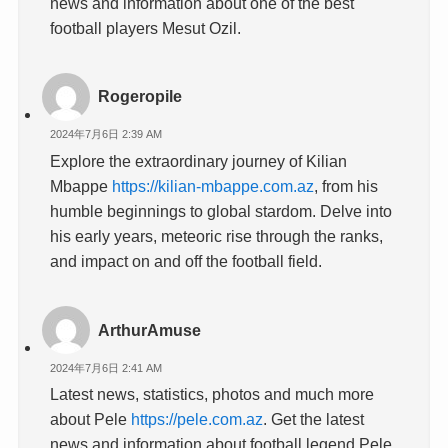
news and information about one of the best
football players Mesut Ozil.
Rogeropile
2024年7月6日 2:39 AM
Explore the extraordinary journey of Kilian
Mbappe
https://kilian-mbappe.com.az
, from his
humble beginnings to global stardom. Delve into
his early years, meteoric rise through the ranks,
and impact on and off the football field.
ArthurAmuse
2024年7月6日 2:41 AM
Latest news, statistics, photos and much more
about Pele
https://pele.com.az
. Get the latest
news and information about football legend Pele.