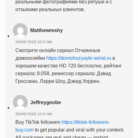
реальными фотографиями без ретуши и с
отзывами реальных клиентов.
Matthewreshy
2024年7月5日 10:17 AM
Смотрите онлайн сериал Отчаянные
домохозяйки
https://domohozyayki-serial.ru
в
хорошем качестве HD 720 бесплатно, рейтинг
сериала: 8.058, режиссер сериала: Дэвид
Гроссман, Ларри Шоу, Дэвид Уоррен.
Jeffreygeobe
2024年7月5日 10:37 AM
Buy TikTok followers
https://tiktok-followers-
buy.com
to get popular and viral with your content.
All packages are real and cheap — instant