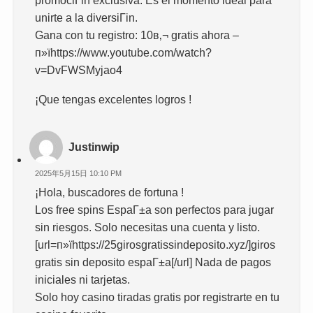
promociГіn exclusiva. Es el momento ideal para
unirte a la diversiГіn.
Gana con tu registro: 10в‚¬ gratis ahora –
п»їhttps://www.youtube.com/watch?
v=DvFWSMyjao4
¡Que tengas excelentes logros !
Justinwip
2025年5月15日 10:10 PM
¡Hola, buscadores de fortuna !
Los free spins EspaГ±a son perfectos para jugar
sin riesgos. Solo necesitas una cuenta y listo.
[url=п»їhttps://25girosgratissindeposito.xyz/]giros
gratis sin deposito espaГ±a[/url] Nada de pagos
iniciales ni tarjetas.
Solo hoy casino tiradas gratis por registrarte en tu