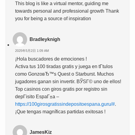
This blog is like a virtual mentor, guiding me
towards personal and professional growth Thank
you for being a source of inspiration
Bradleyknigh
2025年5月2日 1:09 AM
¡Hola buscadores de emociones !
Activa tus 100 tiradas gratis y juega en tГ­tulos
como GonzoвЂ™s Quest o Starburst. Muchos
jugadores ganan sin invertir. ВЎSГ© uno de ellos!
Top casinos con giros gratis por registro sin
depГіsito EspaГ±a –
https://100girosgratissindepositoespana.guru/#
.
¡Que tengas magníficas partidas exitosas !
JamesKiz