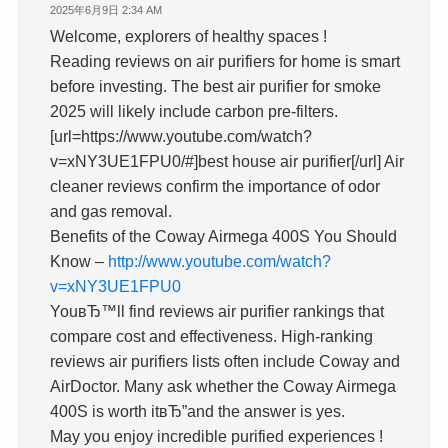
2025年6月9日 2:34 AM
Welcome, explorers of healthy spaces !
Reading reviews on air purifiers for home is smart
before investing. The best air purifier for smoke
2025 will likely include carbon pre-filters.
[url=https://www.youtube.com/watch?
v=xNY3UE1FPU0/#]best house air purifier[/url] Air
cleaner reviews confirm the importance of odor
and gas removal.
Benefits of the Coway Airmega 400S You Should
Know –
http://www.youtube.com/watch?
v=xNY3UE1FPU0
YouвЂ™ll find reviews air purifier rankings that
compare cost and effectiveness. High-ranking
reviews air purifiers lists often include Coway and
AirDoctor. Many ask whether the Coway Airmega
400S is worth itвЂ”and the answer is yes.
May you enjoy incredible purified experiences !