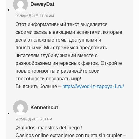
DeweyDat
2025年6月24日 11:20 AM
Этот информативный текст выделяется
своими захватывающими аспектами, которые
делают сложные темы доступными и
понятными. Мы стремимся предложить
читателям глубину знаний вместе с
разнообразием интересных фактов. Откройте
новые горизонты и развивайте свои
способности познавать мир!
Выяснить больше –
https://vyvod-iz-zapoya-1.ru/
Kennethcut
2025年6月24日 5:31 PM
¡Saludos, maestros del juego !
Casinos online extranjeros con ruleta sin crupier –