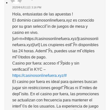
2025年6月11日 3:16 PM
Hola, entusiastas de las apuestas !
El dominio casinosonlinefuera.xyz es conocido
por su gran selecciГіn de juegos de mesa y
casino en vivo.
[url=п»їhttps://casinosonlinefuera.xyz/]casinosonli
nefuera.xyz[/url] Los crupieres estГЎn disponibles
las 24 horas. AdemГЎs, puedes usar mГєltiples
mГ©todos de pago.
Casino por fuera: acceso rГЎpido y sin
verificaciГіn KYC –
https://casinosonlinefuera.xyz/#
El casino por fuera es ideal para quienes buscan
jugar sin restricciones geogrГЎficas ni lГ­mites de
depГіsito. En el casino por fuera, las promociones
se actualizan con frecuencia para mantener el
interГ©s de los usuarios. La experiencia de juego