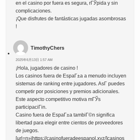
en el casino por fuera es segura, rГЎpida y sin
complicaciones.
¡Que disfrutes de fantásticas jugadas asombrosas
!
TimothyChers
2025年6月13日 1:57 AM
¡Hola, jugadores de casino !
Los casinos fuera de EspaГ±a a menudo incluyen
sistemas de ranking entre jugadores. AsГ­ puedes
competir por posiciones y premios adicionales.
Este aspecto competitivo motiva mГЎs
participaciГіn.
Casino fuera de EspaГ±a tambiГ©n significa
libertad para elegir entre cientos de proveedores
de juegos.
[url=п»їhttps://casinofueradeespanol.xyz/]casinos