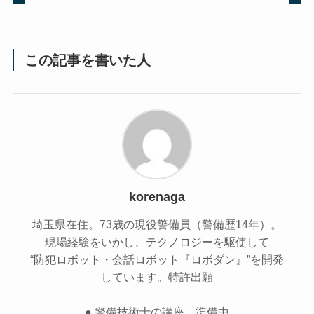
この記事を書いた人
korenaga
埼玉県在住。73歳の現役警備員（警備歴14年）。
現場経験をいかし、テクノロジーを駆使して
“防犯ロボット・会話ロボット『ロボダン』”を開発
しています。特許出願
● 警備技術士の講座 準備中