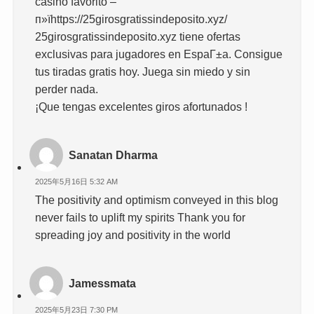
casino favorito –
п»їhttps://25girosgratissindeposito.xyz/
25girosgratissindeposito.xyz tiene ofertas
exclusivas para jugadores en EspaГ±a. Consigue
tus tiradas gratis hoy. Juega sin miedo y sin
perder nada.
¡Que tengas excelentes giros afortunados !
Sanatan Dharma
2025年5月16日 5:32 AM
The positivity and optimism conveyed in this blog
never fails to uplift my spirits Thank you for
spreading joy and positivity in the world
Jamessmata
2025年5月23日 7:30 PM