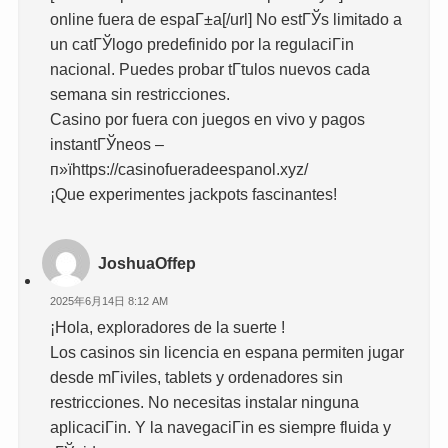
online fuera de espaГ±a[/url] No estГЎs limitado a
un catГЎlogo predefinido por la regulaciГіn
nacional. Puedes probar tГ­tulos nuevos cada
semana sin restricciones.
Casino por fuera con juegos en vivo y pagos
instantГЎneos –
п»їhttps://casinofueradeespanol.xyz/
¡Que experimentes jackpots fascinantes!
JoshuaOffep
2025年6月14日 8:12 AM
¡Hola, exploradores de la suerte !
Los casinos sin licencia en espana permiten jugar
desde mГіviles, tablets y ordenadores sin
restricciones. No necesitas instalar ninguna
aplicaciГіn. Y la navegaciГіn es siempre fluida y