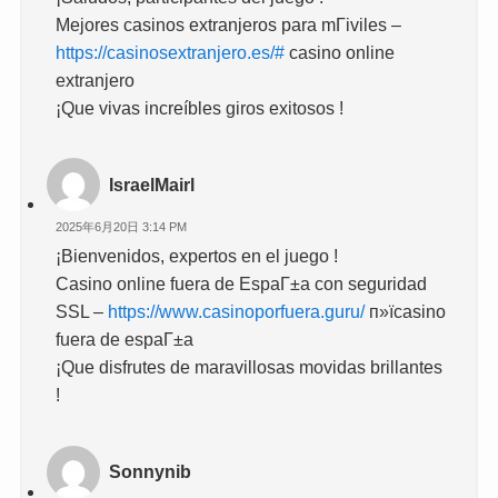
Mejores casinos extranjeros para mГіviles –
https://casinosextranjero.es/#
casino online
extranjero
¡Que vivas increíbles giros exitosos !
IsraelMairl
2025年6月20日 3:14 PM
¡Bienvenidos, expertos en el juego !
Casino online fuera de EspaГ±a con seguridad
SSL –
https://www.casinoporfuera.guru/
п»їcasino
fuera de espaГ±a
¡Que disfrutes de maravillosas movidas brillantes
!
Sonnynib