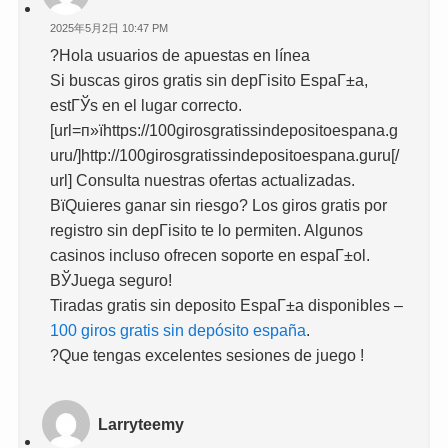
2025年5月2日 10:47 PM
?Hola usuarios de apuestas en línea
Si buscas giros gratis sin depГіsito EspaГ±a,
estГЎs en el lugar correcto.
[url=п»їhttps://100girosgratissindepositoespana.g
uru/]http://100girosgratissindepositoespana.guru[/
url] Consulta nuestras ofertas actualizadas.
ВїQuieres ganar sin riesgo? Los giros gratis por
registro sin depГіsito te lo permiten. Algunos
casinos incluso ofrecen soporte en espaГ±ol.
ВЎJuega seguro!
Tiradas gratis sin deposito EspaГ±a disponibles –
100 giros gratis sin depósito españa
.
?Que tengas excelentes sesiones de juego !
Larryteemy