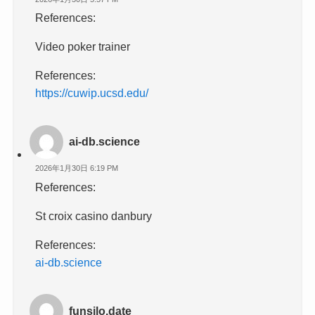
References:
Video poker trainer
References:
https://cuwip.ucsd.edu/
ai-db.science
2026年1月30日 6:19 PM
References:
St croix casino danbury
References:
ai-db.science
funsilo.date