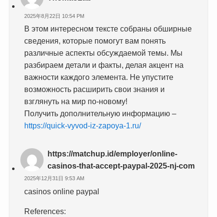
2025年8月22日 10:54 PM
В этом интересном тексте собраны обширные
сведения, которые помогут вам понять
различные аспекты обсуждаемой темы. Мы
разбираем детали и факты, делая акцент на
важности каждого элемента. Не упустите
возможность расширить свои знания и
взглянуть на мир по-новому!
Получить дополнительную информацию –
https://quick-vyvod-iz-zapoya-1.ru/
https://matchup.id/employer/online-
casinos-that-accept-paypal-2025-nj-com
2025年12月31日 9:53 AM
casinos online paypal
References: