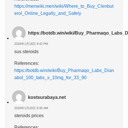
https://menwiki.men/wiki/Where_to_Buy_Clenbut
erol_Online_Legally_and_Safely
https://botdb.win/wiki/Buy_Pharmaqo_Labs_
2026年1月18日 9:42 PM
sus steroids
References:
https://botdb.win/wiki/Buy_Pharmaqo_Labs_Dian
abol_100_tabs_x_10mg_for_33_90
kostsurabaya.net
2026年1月20日 9:30 AM
steroids prices
References: