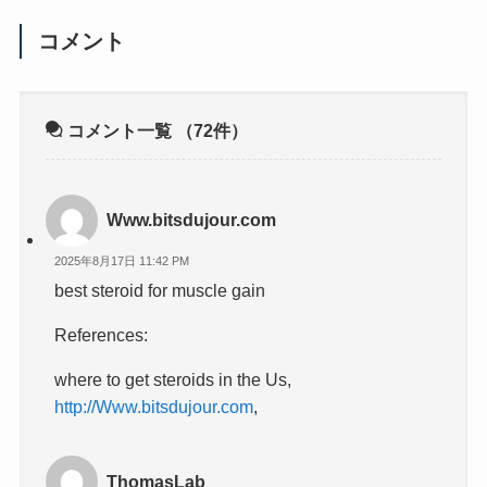
コメント
コメント一覧
（72件）
Www.bitsdujour.com
2025年8月17日 11:42 PM
best steroid for muscle gain
References:
where to get steroids in the Us,
http://Www.bitsdujour.com
,
ThomasLab