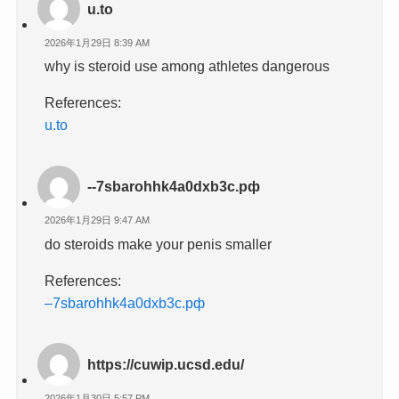
u.to
2026年1月29日 8:39 AM
why is steroid use among athletes dangerous
References:
u.to
--7sbarohhk4a0dxb3c.рф
2026年1月29日 9:47 AM
do steroids make your penis smaller
References:
–7sbarohhk4a0dxb3c.рф
https://cuwip.ucsd.edu/
2026年1月30日 5:57 PM