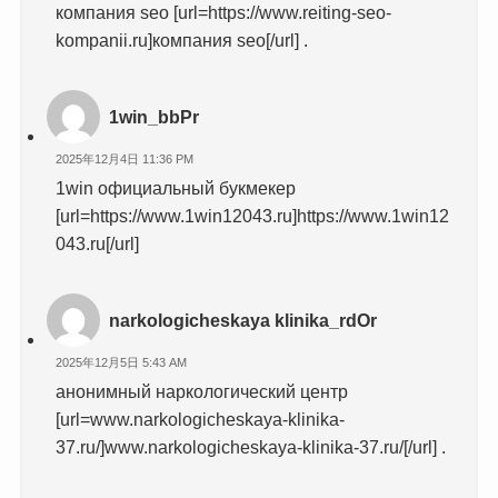
компания seo [url=https://www.reiting-seo-
kompanii.ru]компания seo[/url] .
1win_bbPr
2025年12月4日 11:36 PM
1win официальный букмекер
[url=https://www.1win12043.ru]https://www.1win12
043.ru[/url]
narkologicheskaya klinika_rdOr
2025年12月5日 5:43 AM
анонимный наркологический центр
[url=www.narkologicheskaya-klinika-
37.ru/]www.narkologicheskaya-klinika-37.ru/[/url] .