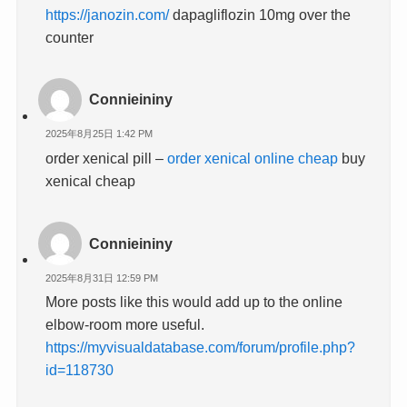
https://janozin.com/
dapagliflozin 10mg over the
counter
Connieininy
2025年8月25日 1:42 PM
order xenical pill –
order xenical online cheap
buy
xenical cheap
Connieininy
2025年8月31日 12:59 PM
More posts like this would add up to the online
elbow-room more useful.
https://myvisualdatabase.com/forum/profile.php?
id=118730