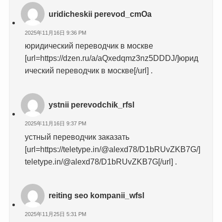
uridicheskii perevod_cmOa
2025年11月16日 9:36 PM
юридический переводчик в москве
[url=https://dzen.ru/a/aQxedqmz3nz5DDDJ/]юрид
ический переводчик в москве[/url] .
ystnii perevodchik_rfsl
2025年11月16日 9:37 PM
устный переводчик заказать
[url=https://teletype.in/@alexd78/D1bRUvZKB7G/]
teletype.in/@alexd78/D1bRUvZKB7G[/url] .
reiting seo kompanii_wfsl
2025年11月25日 5:31 PM