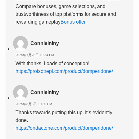
Compare bonuses, game selections, and
trustworthiness of top platforms for secure and
rewarding gameplay
Bonus offer
.
Connieininy
2025年7月28日 10:34 PM
With thanks. Loads of conception!
https://proisotrepl.com/product/domperidone/
Connieininy
2025年8月5日 10:30 PM
Thanks towards putting this up. It’s evidently
done.
https://ondactone.com/product/domperidone/