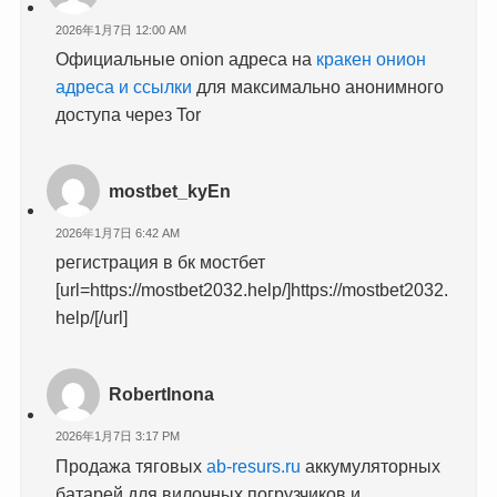
2026年1月7日 12:00 AM
Официальные onion адреса на
кракен онион
адреса и ссылки
для максимально анонимного
доступа через Tor
mostbet_kyEn
2026年1月7日 6:42 AM
регистрация в бк мостбет
[url=https://mostbet2032.help/]https://mostbet2032.
help/[/url]
RobertInona
2026年1月7日 3:17 PM
Продажа тяговых
ab-resurs.ru
аккумуляторных
батарей для вилочных погрузчиков и