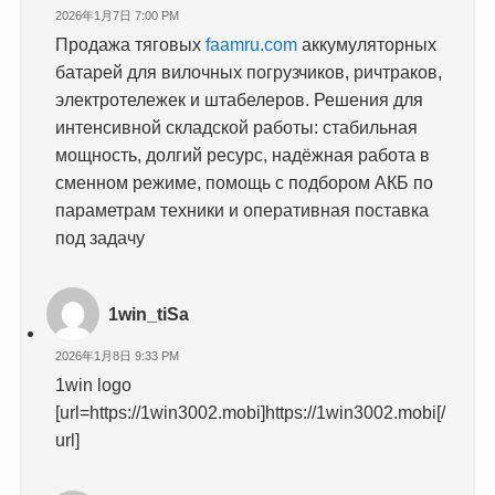
2026年1月7日 7:00 PM
Продажа тяговых
faamru.com
аккумуляторных
батарей для вилочных погрузчиков, ричтраков,
электротележек и штабелеров. Решения для
интенсивной складской работы: стабильная
мощность, долгий ресурс, надёжная работа в
сменном режиме, помощь с подбором АКБ по
параметрам техники и оперативная поставка
под задачу
1win_tiSa
2026年1月8日 9:33 PM
1win logo
[url=https://1win3002.mobi]https://1win3002.mobi[/
url]