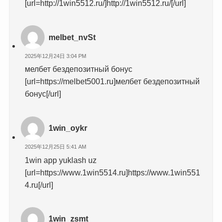
[url=http://1win5512.ru/]http://1win5512.ru/[/url]
melbet_nvSt
2025年12月24日 3:04 PM
мелбет бездепозитный бонус
[url=https://melbet5001.ru]мелбет бездепозитный
бонус[/url]
1win_oykr
2025年12月25日 5:41 AM
1win app yuklash uz
[url=https://www.1win5514.ru]https://www.1win551
4.ru[/url]
1win_zsmt