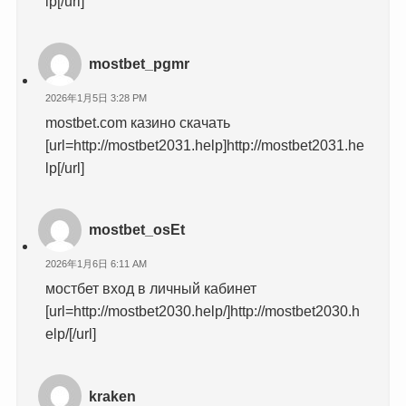
lp[/url]
mostbet_pgmr
2026年1月5日 3:28 PM
mostbet.com казино скачать
[url=http://mostbet2031.help]http://mostbet2031.he
lp[/url]
mostbet_osEt
2026年1月6日 6:11 AM
мостбет вход в личный кабинет
[url=http://mostbet2030.help/]http://mostbet2030.h
elp/[/url]
kraken