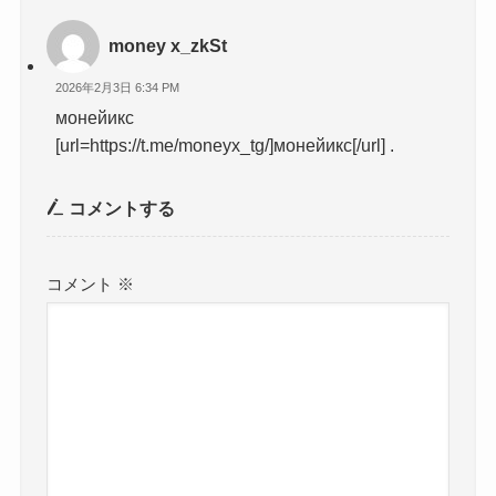
money x_zkSt
2026年2月3日 6:34 PM
монейикс
[url=https://t.me/moneyx_tg/]монейикс[/url] .
コメントする
コメント
※