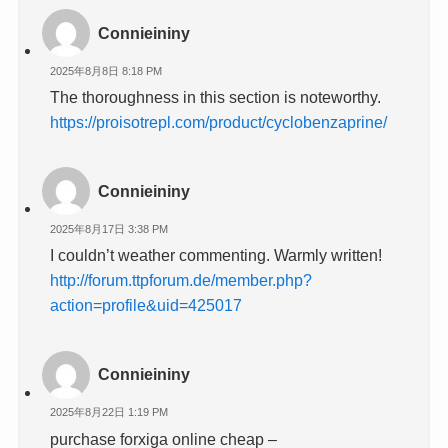
Connieininy
2025年8月8日 8:18 PM
The thoroughness in this section is noteworthy.
https://proisotrepl.com/product/cyclobenzaprine/
Connieininy
2025年8月17日 3:38 PM
I couldn’t weather commenting. Warmly written!
http://forum.ttpforum.de/member.php?
action=profile&uid=425017
Connieininy
2025年8月22日 1:19 PM
purchase forxiga online cheap –