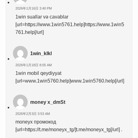
2026年1月16日 3:40 PM
1win suallar və cavablar
[url=https://www.1win5761.help]https://www.1win5
761.help[/url]
1win_klkl
2026年1月18日 8:05 AM
1win mobil qeydiyyat
[url=www.1win5760.help]www.1win5760.help[/url]
money x_dmSt
2026年2月3日 3:53 AM
moneyx промокод
[url=https://t.me/moneyx_tg/]t.me/moneyx_tg[/url] .