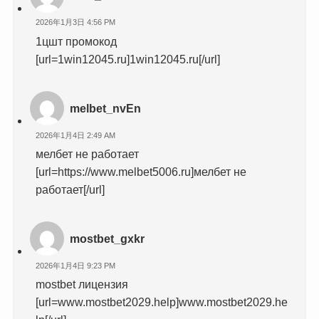
2026年1月3日 4:56 PM
1цшт промокод
[url=1win12045.ru]1win12045.ru[/url]
melbet_nvEn
2026年1月4日 2:49 AM
мелбет не работает
[url=https://www.melbet5006.ru]мелбет не
работает[/url]
mostbet_gxkr
2026年1月4日 9:23 PM
mostbet лицензия
[url=www.mostbet2029.help]www.mostbet2029.he