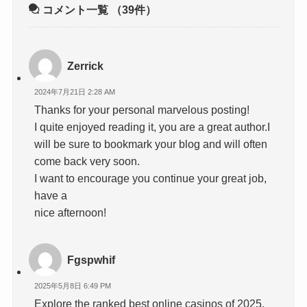
コメント一覧
（39件）
Zerrick
2024年7月21日 2:28 AM
Thanks for your personal marvelous posting!
I quite enjoyed reading it, you are a great author.I
will be sure to bookmark your blog and will often
come back very soon.
I want to encourage you continue your great job,
have a
nice afternoon!
Fgspwhif
2025年5月8日 6:49 PM
Explore the ranked best online casinos of 2025.