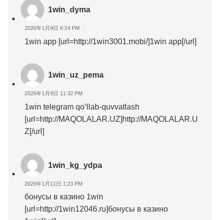
1win_dyma
2026年1月9日 6:24 PM
1win app [url=http://1win3001.mobi/]1win app[/url]
1win_uz_pema
2026年1月9日 11:32 PM
1win telegram qo‘llab-quvvatlash
[url=http://MAQOLALAR.UZ]http://MAQOLALAR.U
Z[/url]
1win_kg_ydpa
2026年1月11日 1:23 PM
бонусы в казино 1win
[url=http://1win12046.ru]бонусы в казино