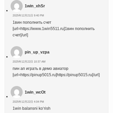
1win_xhSr
2025年12月21日 9:40 PM
1вин пополнить счет
[url=https://www.1win5511.ru]1вин пополнить
счет[/url]
pin_up_vzpa
2025年12月22日 10:37 AM
пин ап играть в демо авиатор
[url=https://pinup5015.ru]https://pinup5015.ru[/url]
1win_wcOt
2025年12月22日 4:04 PM
1win balansni ko‘rish