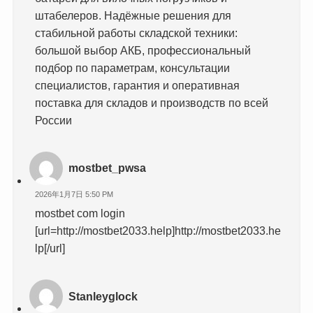
штабелеров. Надёжные решения для
стабильной работы складской техники:
большой выбор АКБ, профессиональный
подбор по параметрам, консультации
специалистов, гарантия и оперативная
поставка для складов и производств по всей
России
mostbet_pwsa
2026年1月7日 5:50 PM
mostbet com login
[url=http://mostbet2033.help]http://mostbet2033.he
lp[/url]
Stanleyglock