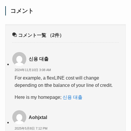
コメント
コメント一覧
（2件）
신용 대출
2024年11月10日 3:08 AM
For example, a flexLINE cost will change
depending on tthe balance of your line of credit.
Here is my homepage;
신용 대출
Aohjxtal
2025年5月8日 7:12 PM