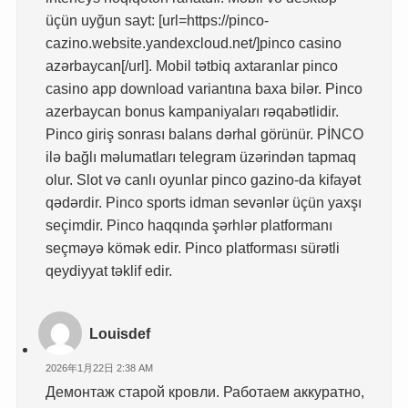
üçün uyğun sayt: [url=https://pinco-
cazino.website.yandexcloud.net/]pinco casino
azərbaycan[/url]. Mobil tətbiq axtaranlar pinco
casino app download variantına baxa bilər. Pinco
azerbaycan bonus kampaniyaları rəqabətlidir.
Pinco giriş sonrası balans dərhal görünür. PİNCO
ilə bağlı məlumatları telegram üzərindən tapmaq
olur. Slot və canlı oyunlar pinco gazino-da kifayət
qədərdir. Pinco sports idman sevənlər üçün yaxşı
seçimdir. Pinco haqqında şərhlər platformanı
seçməyə kömək edir. Pinco platforması sürətli
qeydiyyat təklif edir.
Louisdef
2026年1月22日 2:38 AM
Демонтаж старой кровли. Работаем аккуратно,