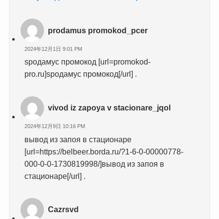
prodamus promokod_pcer
2024年12月1日 9:01 PM
ѕродамус промокод [url=promokod-
pro.ru]ѕродамус промокод[/url] .
vivod iz zapoya v stacionare_jqol
2024年12月9日 10:16 PM
вывод из запоя в стационаре
[url=https://belbeer.borda.ru/?1-6-0-00000778-
000-0-0-1730819998/]вывод из запоя в
стационаре[/url] .
Cazrsvd