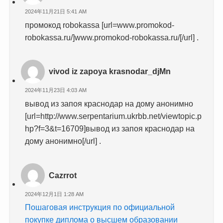
2024年11月21日 5:41 AM
промокод robokassa [url=www.promokod-
robokassa.ru/]www.promokod-robokassa.ru/[/url] .
vivod iz zapoya krasnodar_djMn
2024年11月23日 4:03 AM
вывод из запоя краснодар на дому анонимно
[url=http://www.serpentarium.ukrbb.net/viewtopic.p
hp?f=3&t=16709]вывод из запоя краснодар на
дому анонимно[/url] .
Cazrrot
2024年12月1日 1:28 AM
Пошаговая инструкция по официальной
покупке диплома о высшем образовании