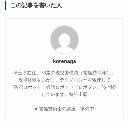
この記事を書いた人
korenaga
埼玉県在住。73歳の現役警備員（警備歴14年）。
現場経験をいかし、テクノロジーを駆使して
“防犯ロボット・会話ロボット『ロボダン』”を開発
しています。特許出願
● 警備技術士の講座 準備中