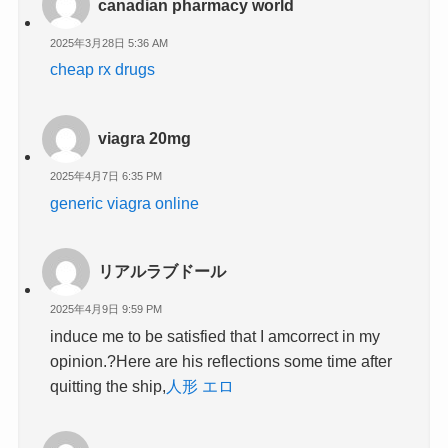
canadian pharmacy world
2025年3月28日 5:36 AM
cheap rx drugs
viagra 20mg
2025年4月7日 6:35 PM
generic viagra online
リアルラブドール
2025年4月9日 9:59 PM
induce me to be satisfied that I amcorrect in my
opinion.?Here are his reflections some time after
quitting the ship,
人形 エロ