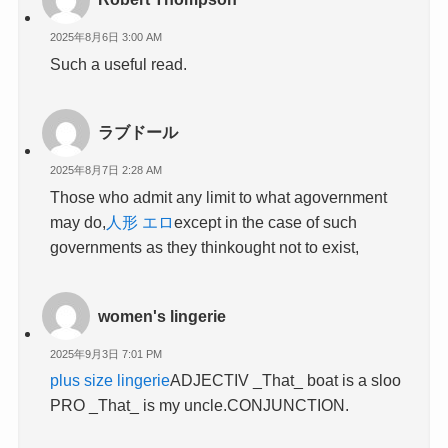
2025年8月6日 3:00 AM
Such a useful read.
ラブドール
2025年8月7日 2:28 AM
Those who admit any limit to what agovernment
may do,
人形 エロ
except in the case of such
governments as they thinkought not to exist,
women's lingerie​
2025年9月3日 7:01 PM
plus size lingerie
ADJECTIV _That_ boat is a sloo
PRO _That_ is my uncle.CONJUNCTION.