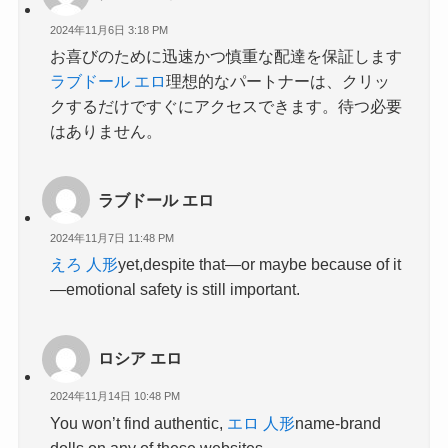
2024年11月6日 3:18 PM
お喜びのために迅速かつ慎重な配達を保証します
ラブドール エロ
理想的なパートナーは、クリッ
クするだけですぐにアクセスできます。待つ必要
はありません。
ラブドール エロ
2024年11月7日 11:48 PM
えろ 人形
yet,despite that—or maybe because of it
—emotional safety is still important.
ロシア エロ
2024年11月14日 10:48 PM
You won’t find authentic,
エロ 人形
name-brand
dolls on any of these websites.