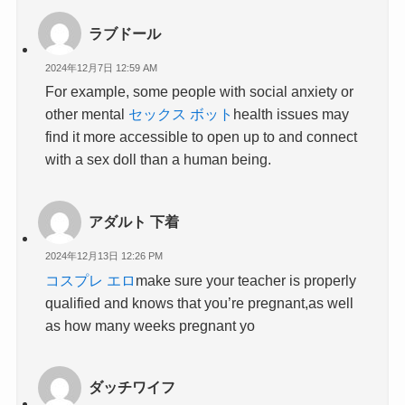
ラブドール
2024年12月7日 12:59 AM
For example, some people with social anxiety or
other mental
セックス ボット
health issues may
find it more accessible to open up to and connect
with a sex doll than a human being.
アダルト 下着
2024年12月13日 12:26 PM
コスプレ エロ
make sure your teacher is properly
qualified and knows that you’re pregnant,as well
as how many weeks pregnant yo
ダッチワイフ