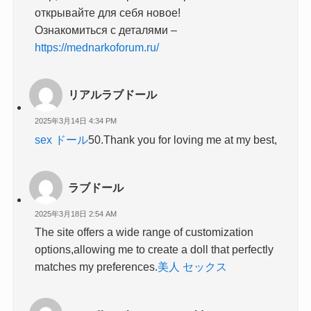
открывайте для себя новое!
Ознакомиться с деталями –
https://mednarkoforum.ru/
リアルラブドール
2025年3月14日 4:34 PM
sex ドール
50.Thank you for loving me at my best,
ラブドール
2025年3月18日 2:54 AM
The site offers a wide range of customization
options,allowing me to create a doll that perfectly
matches my preferences.
美人 セックス