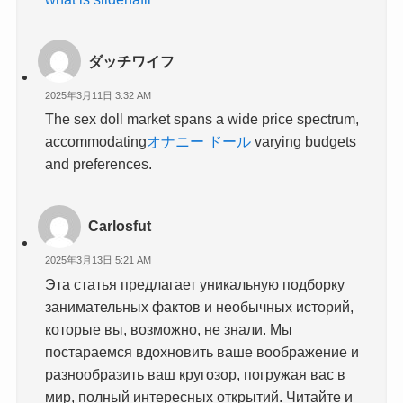
ダッチワイフ
2025年3月11日 3:32 AM
The sex doll market spans a wide price spectrum,
accommodating
オナニー ドール
varying budgets
and preferences.
Carlosfut
2025年3月13日 5:21 AM
Эта статья предлагает уникальную подборку
занимательных фактов и необычных историй,
которые вы, возможно, не знали. Мы
постараемся вдохновить ваше воображение и
разнообразить ваш кругозор, погружая вас в
мир, полный интересных открытий. Читайте и