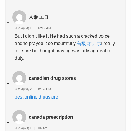
人形 エロ
2025年6月15日 12:12 AM
But I didn’t like it He had such a cracked voice
andhe prayed it so mournfully.
高級 オナホ
I really
felt sure he thought praying was adisagreeable
duty.
canadian drug stores
2025年6月23日 12:52 PM
best online drugstore
canada prescription
2025年7月1日 9:06 AM