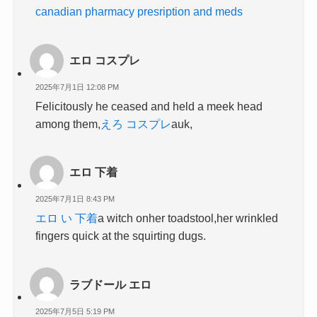
canadian pharmacy presription and meds
エロ コスプレ
2025年7月1日 12:08 PM
Felicitously he ceased and held a meek head
among them,
えろ コスプレ
auk,
エロ 下着
2025年7月1日 8:43 PM
エロ い 下着
a witch onher toadstool,her wrinkled
fingers quick at the squirting dugs.
ラブドール エロ
2025年7月5日 5:19 PM