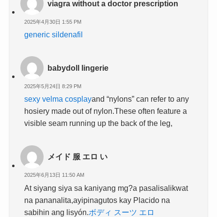
viagra without a doctor prescription
2025年4月30日 1:55 PM
generic sildenafil
babydoll lingerie
2025年5月24日 8:29 PM
sexy velma cosplay
and “nylons” can refer to any
hosiery made out of nylon.These often feature a
visible seam running up the back of the leg,
メイド 服 エロ い
2025年6月13日 11:50 AM
At siyang siya sa kaniyang mg?a pasalisalikwat
na pananalita,ayipinagutos kay Placido na
sabihin ang lisyón.
ボディ スーツ エロ