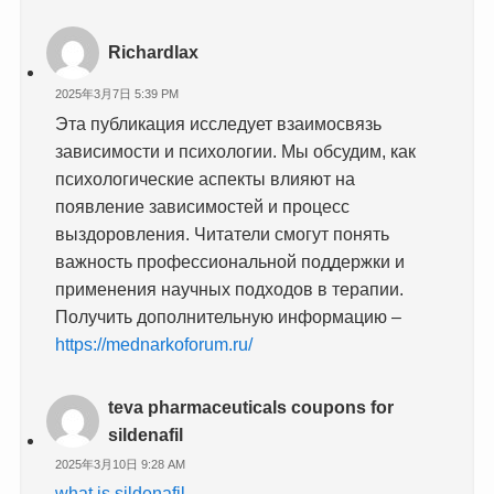
Richardlax
2025年3月7日 5:39 PM
Эта публикация исследует взаимосвязь
зависимости и психологии. Мы обсудим, как
психологические аспекты влияют на
появление зависимостей и процесс
выздоровления. Читатели смогут понять
важность профессиональной поддержки и
применения научных подходов в терапии.
Получить дополнительную информацию –
https://mednarkoforum.ru/
teva pharmaceuticals coupons for
sildenafil
2025年3月10日 9:28 AM
what is sildenafil