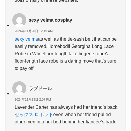
sexy velma cosplay
2024年11月20日 12:19 AM
sexy velma
as well as the tie-sash belt that can be
easily removed.Homebodii Georgina Long Lace
Robe in Whitefloor-length lace lingerie robeA
floor-length lace robe is a daring move that’s sure
to pay off.
ラブドール
2024年11月23日 2:07 PM
Lavender Carter has always had her friend’s back,
セックス ロボット
even when her friend pulled
other men into her bed behind her fiancée’s back.