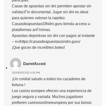
Casas de apuestas sin dni permiten apostar sin
validaciГіn documental. Jugar sin dni es ideal
para quienes valoran la rapidez.
CasasdeapuestasSINdni.guru brinda acceso a
plataformas anГіnimas.
Apuestas deportivas sin dni con pagos al instante
– п»їhttps://casasdeapuestassindni.guru/
¡Que goces de increíbles botes!
DarrelAcced
2025年8月15日 6:55 PM
¡Un cordial saludo a todos los cazadores de
fortuna !
Los casino europeo ofrecen una experiencia de
juego segura y variada. Muchos jugadores
prefieren casinosonlineeuropeos por sus bonos