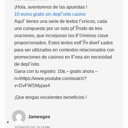
¡Hola, aventureros de las apuestas !
10 euros gratis sin depГіsito casino
AquГ­ tienes una serie de textos Гєnicos, cada
uno compuesto por un solo pГЎrrafo de tres
oraciones, que incorporan los tГ©rminos clave
proporcionados. Estos textos estГЎn diseГ±ados
para ser utilizados en contextos relacionados con
promociones de casinos en lГ­nea sin necesidad
de depГіsito.
Gana con tu registro: 10в‚¬ gratis ahora –
п»їhttps://www.youtube.com/watch?
v=DvFWSMyjao4
¡Que tengas excelentes beneficios !
Jamesgex
2025年5月23日 10:18 PM