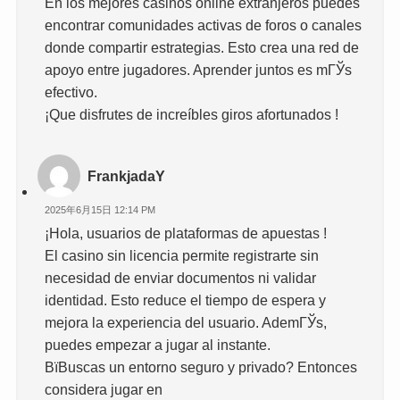
En los mejores casinos online extranjeros puedes
encontrar comunidades activas de foros o canales
donde compartir estrategias. Esto crea una red de
apoyo entre jugadores. Aprender juntos es mГЎs
efectivo.
¡Que disfrutes de increíbles giros afortunados !
FrankjadaY
2025年6月15日 12:14 PM
¡Hola, usuarios de plataformas de apuestas !
El casino sin licencia permite registrarte sin
necesidad de enviar documentos ni validar
identidad. Esto reduce el tiempo de espera y
mejora la experiencia del usuario. AdemГЎs,
puedes empezar a jugar al instante.
ВїBuscas un entorno seguro y privado? Entonces
considera jugar en