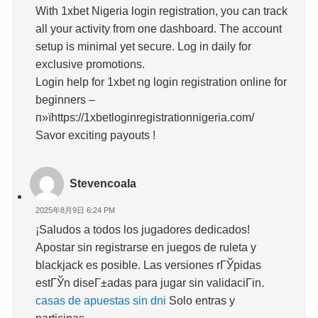
With 1xbet Nigeria login registration, you can track
all your activity from one dashboard. The account
setup is minimal yet secure. Log in daily for
exclusive promotions.
Login help for 1xbet ng login registration online for
beginners –
п»їhttps://1xbetloginregistrationnigeria.com/
Savor exciting payouts !
Stevencoala
2025年8月9日 6:24 PM
¡Saludos a todos los jugadores dedicados!
Apostar sin registrarse en juegos de ruleta y
blackjack es posible. Las versiones rГЎpidas
estГЎn diseГ±adas para jugar sin validaciГіn.
casas de apuestas sin dni
Solo entras y
participas.