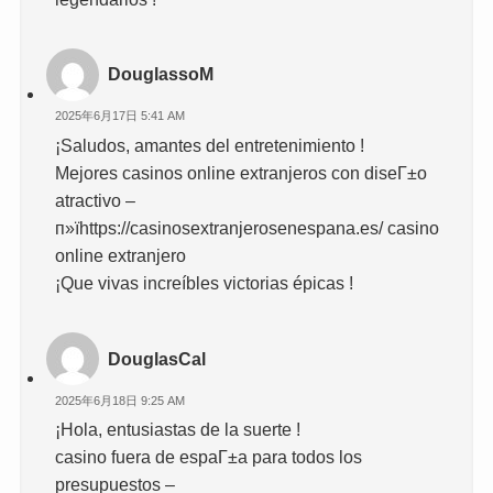
DouglassoM
2025年6月17日 5:41 AM
¡Saludos, amantes del entretenimiento !
Mejores casinos online extranjeros con diseГ±o
atractivo –
п»їhttps://casinosextranjerosenespana.es/ casino
online extranjero
¡Que vivas increíbles victorias épicas !
DouglasCal
2025年6月18日 9:25 AM
¡Hola, entusiastas de la suerte !
casino fuera de espaГ±a para todos los
presupuestos –