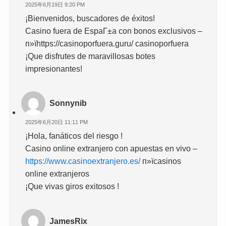
2025年6月19日 9:20 PM
¡Bienvenidos, buscadores de éxitos!
Casino fuera de EspaГ±a con bonos exclusivos –
п»їhttps://casinoporfuera.guru/ casinoporfuera
¡Que disfrutes de maravillosas botes
impresionantes!
Sonnynib
2025年6月20日 11:11 PM
¡Hola, fanáticos del riesgo !
Casino online extranjero con apuestas en vivo –
https://www.casinoextranjero.es/
п»їcasinos
online extranjeros
¡Que vivas giros exitosos !
JamesRix