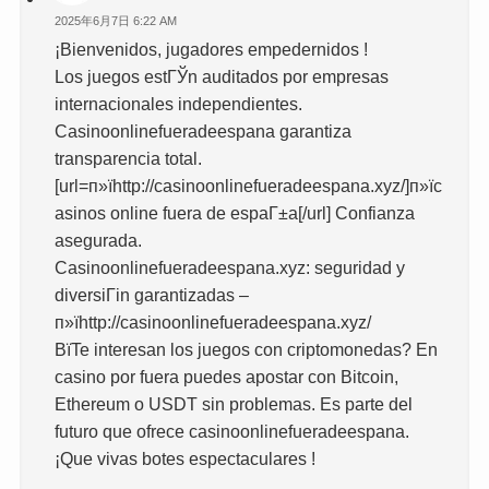
2025年6月7日 6:22 AM
¡Bienvenidos, jugadores empedernidos !
Los juegos estГЎn auditados por empresas
internacionales independientes.
Casinoonlinefueradeespana garantiza
transparencia total.
[url=п»їhttp://casinoonlinefueradeespana.xyz/]п»їc
asinos online fuera de espaГ±a[/url] Confianza
asegurada.
Casinoonlinefueradeespana.xyz: seguridad y
diversiГіn garantizadas –
п»їhttp://casinoonlinefueradeespana.xyz/
ВїTe interesan los juegos con criptomonedas? En
casino por fuera puedes apostar con Bitcoin,
Ethereum o USDT sin problemas. Es parte del
futuro que ofrece casinoonlinefueradeespana.
¡Que vivas botes espectaculares !