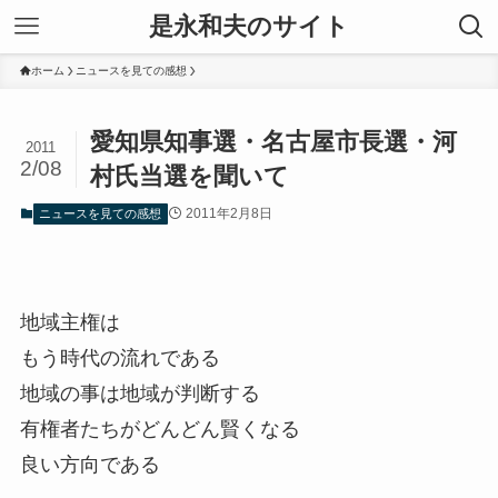
是永和夫のサイト
ホーム
ニュースを見ての感想
愛知県知事選・名古屋市長選・河
2011
2/08
村氏当選を聞いて
2011年2月8日
ニュースを見ての感想
地域主権は
もう時代の流れである
地域の事は地域が判断する
有権者たちがどんどん賢くなる
良い方向である