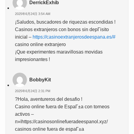
DerrickExhib
2025年6月24日 3:54 AM
¡Saludos, buscadores de riquezas escondidas !
Casinos extranjeros con bonos sin depГіsito
inicial –
https://casinoextranjerosdeespana.es/#
casino online extranjero
¡Que experimentes maravillosas movidas
impresionantes !
BobbyKit
2025年6月24日 2:31 PM
?Hola, aventureros del desafio !
Casino online fuera de EspaГ±a con torneos
activos –
п»їhttps://casinosonlinefueradeespanol.xyz/
casinos online fuera de espaГ±a