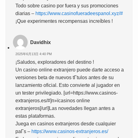
Todo sobre casino por fuera y sus promociones
diarias –
https://www.casinofueradeespanol.xyz/#
¡Que experimentes recompensas increíbles !
Davidhix
2025年6月13日 4:40 PM
¡Saludos, exploradores del destino !
Un casino online extranjero puede darte acceso a
versiones beta de nuevos tГ­tulos antes de su
lanzamiento oficial. Esto convierte al jugador en
un tester privilegiado. [url=https://www.casinos-
extranjeros.es/#]п»їcasinos online
extranjeros[/url]Las novedades llegan antes a
estas plataformas.
Juega en casinos extranjeros desde cualquier
paГ­s –
https://www.casinos-extranjeros.es/