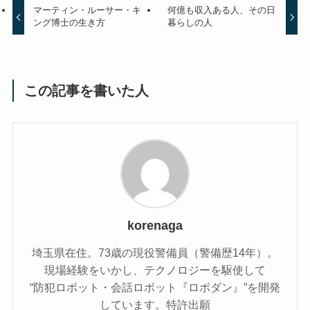
マーティン・ルーサー・キ
何億も収入ある人、その日
ング博士の生き方
暮らしの人
この記事を書いた人
korenaga
埼玉県在住。73歳の現役警備員（警備歴14年）。
現場経験をいかし、テクノロジーを駆使して
“防犯ロボット・会話ロボット『ロボダン』”を開発
しています。特許出願