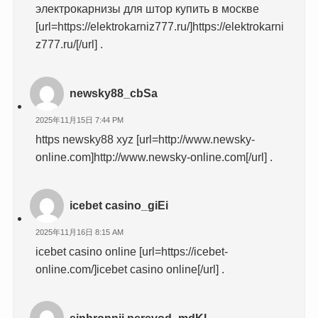
электрокарнизы для штор купить в москве
[url=https://elektrokarniz777.ru/]https://elektrokarni
z777.ru/[/url] .
newsky88_cbSa
2025年11月15日 7:44 PM
https newsky88 xyz [url=http://www.newsky-
online.com]http://www.newsky-online.com[/url] .
icebet casino_giEi
2025年11月16日 8:15 AM
icebet casino online [url=https://icebet-
online.com/]icebet casino online[/url] .
sinhronnii perevod_mdKl