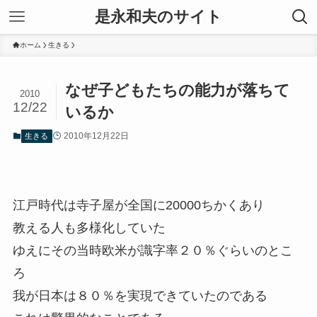
是永和夫のサイト
ホーム
生きる
なぜ子どもたちの能力が落ちて
2010
12/22
いるか
2010年12月22日
生きる
江戸時代は寺子屋が全国に20000ちかくあり
教える人も多様化していた
ゆえにその当時欧米が識字率２０％ぐらいのとこ
ろ
我が日本は８０％を実現できていたのである