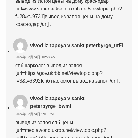
вывод из запоя цены на дому краснодар
[url=www.superjackson.ukrbb.net/viewtopic.php?
f=28&t=9731]вывод из запоя цены на дому
краснодар[/url] .
vivod iz zapoya v sankt peterbyrge_utEl
2024年12月24日 10:58 AM
спб нарколог вывод из запоя
[url=https://gov.ukrbb.net/viewtopic.php?
f=3&t=6392]спб нарколог вывод из запоя[/url] .
vivod iz zapoya v sankt
peterbyrge_bwml
2024年12月24日 5:07 PM
вывод из запоя спб цены
[url=mediaworld.ukrbb.net/viewtopic.php?
f=49&t=5474]вывод из запоя спб цены[/url] .