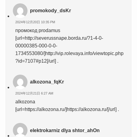
promokody_dsKr
2024年12月20日 10:35 PM
промокод prodamus
[url=http://severussnape.borda.ru/?1-4-0-
00000385-000-0-0-
1734553080/]http://vip.rolevaya.info/viewtopic.php
?id=7107#p12[/url] .
alkozona_fqKr
2024年12月21日 6:27 AM
alkozona
[url=https://alkozona.ru/]https://alkozona.ru/[/url] .
elektrokarniz dlya shtor_ahOn