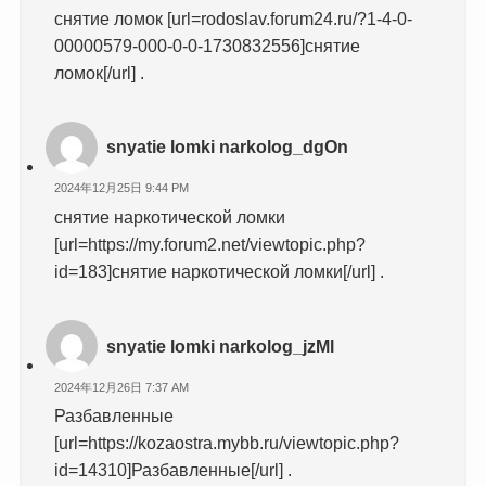
снятие ломок [url=rodoslav.forum24.ru/?1-4-0-
00000579-000-0-0-1730832556]снятие
ломок[/url] .
snyatie lomki narkolog_dgOn
2024年12月25日 9:44 PM
снятие наркотической ломки
[url=https://my.forum2.net/viewtopic.php?
id=183]снятие наркотической ломки[/url] .
snyatie lomki narkolog_jzMl
2024年12月26日 7:37 AM
Разбавленные
[url=https://kozaostra.mybb.ru/viewtopic.php?
id=14310]Разбавленные[/url] .