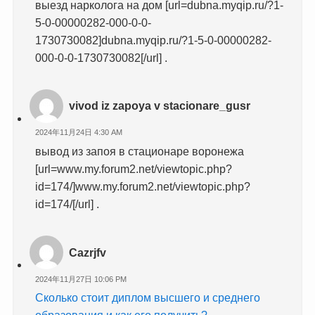
выезд нарколога на дом [url=dubna.myqip.ru/?1-
5-0-00000282-000-0-0-
1730730082]dubna.myqip.ru/?1-5-0-00000282-
000-0-0-1730730082[/url] .
vivod iz zapoya v stacionare_gusr
2024年11月24日 4:30 AM
вывод из запоя в стационаре воронежа
[url=www.my.forum2.net/viewtopic.php?
id=174/]www.my.forum2.net/viewtopic.php?
id=174/[/url] .
Cazrjfv
2024年11月27日 10:06 PM
Сколько стоит диплом высшего и среднего