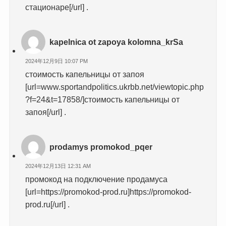
стационаре[/url] .
kapelnica ot zapoya kolomna_krSa
2024年12月9日 10:07 PM
стоимость капельницы от запоя
[url=www.sportandpolitics.ukrbb.net/viewtopic.php
?f=24&t=17858/]стоимость капельницы от
запоя[/url] .
prodamys promokod_pqer
2024年12月13日 12:31 AM
промокод на подключение продамуса
[url=https://promokod-prod.ru]https://promokod-
prod.ru[/url] .