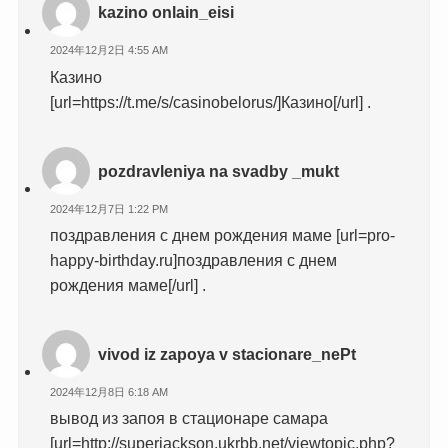
kazino onlain_eisi
2024年12月2日 4:55 AM
Казино
[url=https://t.me/s/casinobelorus/]Казино[/url] .
pozdravleniya na svadby _mukt
2024年12月7日 1:22 PM
поздравления с днем рождения маме [url=pro-
happy-birthday.ru]поздравления с днем
рождения маме[/url] .
vivod iz zapoya v stacionare_nePt
2024年12月8日 6:18 AM
вывод из запоя в стационаре самара
[url=http://superjackson.ukrbb.net/viewtopic.php?