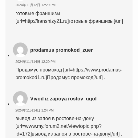
2024年11月12日 12:29 PM
готовые франшизы
[url=http://franshizy21.ru]готовые франшизы[/url]
.
prodamus promokod_zuer
2024年11月14日 12:20 PM
Продамус промокод [url=https://www.prodamus-
promokod1.ru]Продамус промокод[/url] .
Vivod iz zapoya rostov_ugol
2024年11月14日 1:24 PM
вывод из запоя в ростове-на-дону
[url=www.my.forum2.net/viewtopic.php?
id=172]вывод из запоя в ростове-на-дону[/url] .