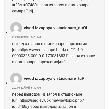
f=28&t=9748/]вывод из запоя в стационаре
самара[/url] .
vivod iz zapoya v stacionare_duOl
2024年12月9日 5:28 AM
вывод из запоя в стационаре наркологии
[url=https://severussnape.borda.ru/?1-4-0-
00000323-000-0-0-1730818631]вывод из запоя
в стационаре наркологии[/url] .
vivod iz zapoya v stacionare_tuPr
2024年12月9日 5:39 AM
перед выводом из запоя в стационаре
[url=https://sergiev.0pk.me/viewtopic.php?
id=3468/]перед выводом из запоя в