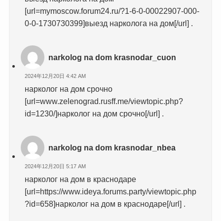
[url=mymoscow.forum24.ru/?1-6-0-00022907-000-
0-0-1730730399]выезд нарколога на дом[/url] .
narkolog na dom krasnodar_cuon
2024年12月20日 4:42 AM
нарколог на дом срочно
[url=www.zelenograd.rusff.me/viewtopic.php?
id=1230/]нарколог на дом срочно[/url] .
narkolog na dom krasnodar_nbea
2024年12月20日 5:17 AM
нарколог на дом в краснодаре
[url=https://www.ideya.forums.party/viewtopic.php
?id=658]нарколог на дом в краснодаре[/url] .