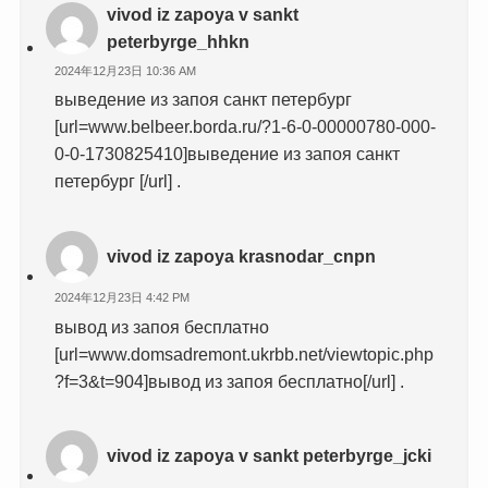
vivod iz zapoya v sankt
peterbyrge_hhkn
2024年12月23日 10:36 AM
выведение из запоя санкт петербург
[url=www.belbeer.borda.ru/?1-6-0-00000780-000-
0-0-1730825410]выведение из запоя санкт
петербург [/url] .
vivod iz zapoya krasnodar_cnpn
2024年12月23日 4:42 PM
вывод из запоя бесплатно
[url=www.domsadremont.ukrbb.net/viewtopic.php
?f=3&t=904]вывод из запоя бесплатно[/url] .
vivod iz zapoya v sankt peterbyrge_jcki