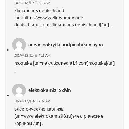
2024年12月14日 4:13 AM
klimabonus deutschland
[url=https://www.wettervorhersage-
deutschland.com]klimabonus deutschland[/url] .
servis nakrytki podpischikov_iysa
2024年12月14日 4:13 AM
nakrutka [url=nakrutkamedia14.com]nakrutka[/url]
.
elektrokarniz_xxMn
2024年12月14日 4:32 AM
электрические карнизы
[url=www.elektrokarniz98.ru]электрические
карнизы[/url] .