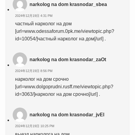
narkolog na dom krasnodar_sbea
2024年12月19日 4:31 PM
частный нарколог на дом
[url=www.odessaforum.0pk.me/viewtopic.php?
id=10054/]частный нарколог на дом[/url] .
narkolog na dom krasnodar_zaOt
2024年12月19日 8:56 PM
нарколог на дом срочно
[url=www.dolgoprudni.rusff.me/viewtopic.php?
id=3063/]нарколог на дом срочно[/url] .
narkolog na dom krasnodar_jvEl
2024年12月19日 10:25 PM
выезд нарколога на дом