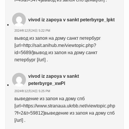
vivod iz zapoya v sankt peterbyrge_lpkt
2024年12月24日 5:22 PM
вывод из запоя на дому санкт петербург
[url=http://sait.anihub.me/viewtopic.php?
id=5689/]вывод из запоя на дому санкт
петербург [/url] .
vivod iz zapoya v sankt
peterbyrge_xwPl
2024年12月24日 5:25 PM
выведение из запоя на дому спб
[url=https://www.stranaua.ukrbb.net/viewtopic.php
?f=2&t=59812]выведение из запоя на дому спб
[/url] .