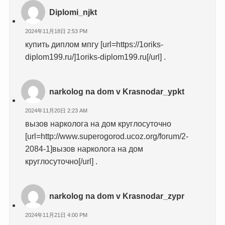
Diplomi_njkt
2024年11月18日 2:53 PM
купить диплом мпгу [url=https://1oriks-
diplom199.ru/]1oriks-diplom199.ru[/url] .
narkolog na dom v Krasnodar_ypkt
2024年11月20日 2:23 AM
вызов нарколога на дом круглосуточно
[url=http://www.superogorod.ucoz.org/forum/2-
2084-1]вызов нарколога на дом
круглосуточно[/url] .
narkolog na dom v Krasnodar_zypr
2024年11月21日 4:00 PM