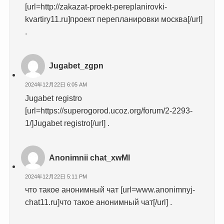
[url=http://zakazat-proekt-pereplanirovki-
kvartiry11.ru]проект перепланировки москва[/url]
.
Jugabet_zgpn
2024年12月22日 6:05 AM
Jugabet registro
[url=https://superogorod.ucoz.org/forum/2-2293-
1/]Jugabet registro[/url] .
Anonimnii chat_xwMl
2024年12月22日 5:11 PM
что такое анонимный чат [url=www.anonimnyj-
chat11.ru]что такое анонимный чат[/url] .