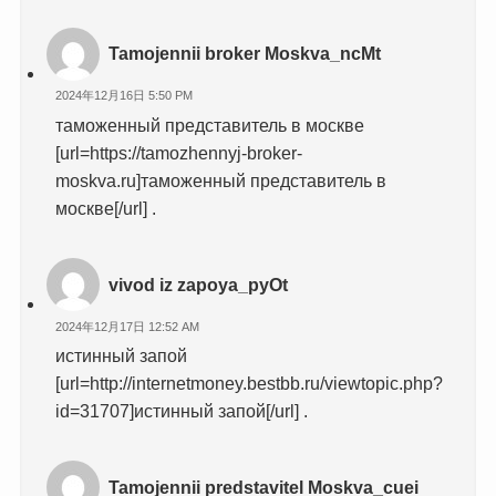
Tamojennii broker Moskva_ncMt
2024年12月16日 5:50 PM
таможенный представитель в москве
[url=https://tamozhennyj-broker-
moskva.ru]таможенный представитель в
москве[/url] .
vivod iz zapoya_pyOt
2024年12月17日 12:52 AM
истинный запой
[url=http://internetmoney.bestbb.ru/viewtopic.php?
id=31707]истинный запой[/url] .
Tamojennii predstavitel Moskva_cuei