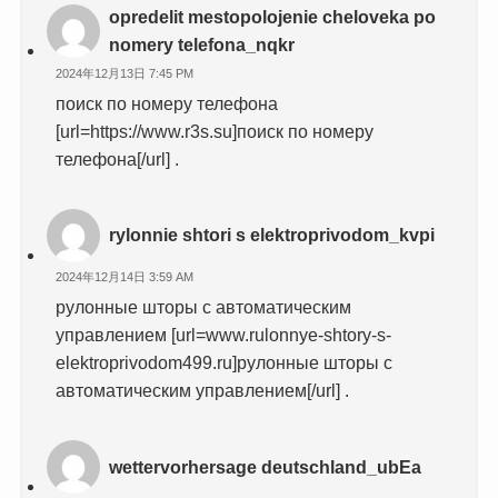
opredelit mestopolojenie cheloveka po
nomery telefona_nqkr
2024年12月13日 7:45 PM
поиск по номеру телефона
[url=https://www.r3s.su]поиск по номеру
телефона[/url] .
rylonnie shtori s elektroprivodom_kvpi
2024年12月14日 3:59 AM
рулонные шторы с автоматическим
управлением [url=www.rulonnye-shtory-s-
elektroprivodom499.ru]рулонные шторы с
автоматическим управлением[/url] .
wettervorhersage deutschland_ubEa