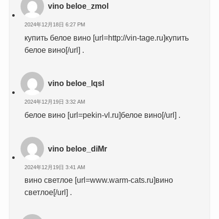
vino beloe_zmol
2024年12月18日 6:27 PM
купить белое вино [url=http://vin-tage.ru]купить
белое вино[/url] .
vino beloe_lqsl
2024年12月19日 3:32 AM
белое вино [url=pekin-vl.ru]белое вино[/url] .
vino beloe_diMr
2024年12月19日 3:41 AM
вино светлое [url=www.warm-cats.ru]вино
светлое[/url] .