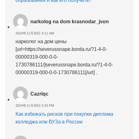
образования и как его получить?
narkolog na dom krasnodar_jvon
2024年11月30日 4:11 AM
нарколог на дом цены
[url=https://severussnape.borda.ru/?1-4-0-
00000319-000-0-0-
1730786111/]severussnape.borda.ru/?1-4-0-
00000319-000-0-0-1730786111[/url] .
Cazrlqc
2024年11月30日 5:43 PM
Как избежать рисков при покупке диплома
колледжа или ВУЗа в России