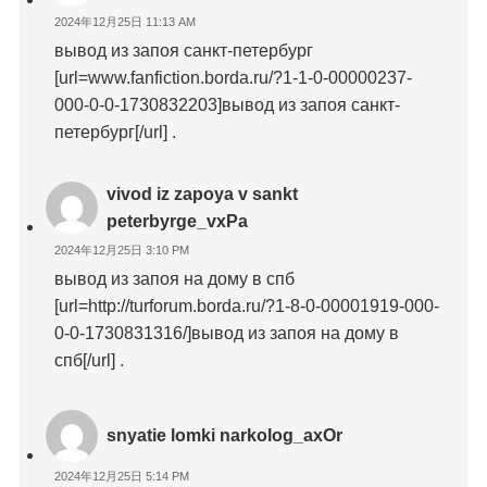
2024年12月25日 11:13 AM
вывод из запоя санкт-петербург
[url=www.fanfiction.borda.ru/?1-1-0-00000237-
000-0-0-1730832203]вывод из запоя санкт-
петербург[/url] .
vivod iz zapoya v sankt
peterbyrge_vxPa
2024年12月25日 3:10 PM
вывод из запоя на дому в спб
[url=http://turforum.borda.ru/?1-8-0-00001919-000-
0-0-1730831316/]вывод из запоя на дому в
спб[/url] .
snyatie lomki narkolog_axOr
2024年12月25日 5:14 PM