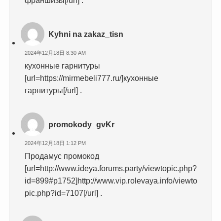
Kyhni na zakaz_tisn
2024年12月18日 8:30 AM
кухонные гарнитуры
[url=https://mirmebeli777.ru/]кухонные
гарнитуры[/url] .
promokody_gvKr
2024年12月18日 1:12 PM
Продамус промокод
[url=http://www.ideya.forums.party/viewtopic.php?
id=899#p1752]http://www.vip.rolevaya.info/viewto
pic.php?id=7107[/url] .