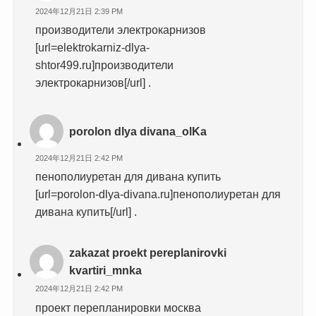
2024年12月21日 2:39 PM
производители электрокарнизов
[url=elektrokarniz-dlya-
shtor499.ru]производители
электрокарнизов[/url] .
porolon dlya divana_olKa
2024年12月21日 2:42 PM
пенополиуретан для дивана купить
[url=porolon-dlya-divana.ru]пенополиуретан для
дивана купить[/url] .
zakazat proekt pereplanirovki
kvartiri_mnka
2024年12月21日 2:42 PM
проект перепланировки москва