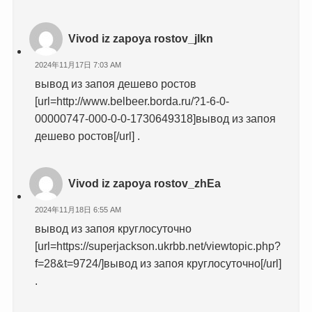
Vivod iz zapoya rostov_jlkn
2024年11月17日 7:03 AM
вывод из запоя дешево ростов
[url=http://www.belbeer.borda.ru/?1-6-0-
00000747-000-0-0-1730649318]вывод из запоя
дешево ростов[/url] .
Vivod iz zapoya rostov_zhEa
2024年11月18日 6:55 AM
вывод из запоя круглосуточно
[url=https://superjackson.ukrbb.net/viewtopic.php?
f=28&t=9724/]вывод из запоя круглосуточно[/url]
.