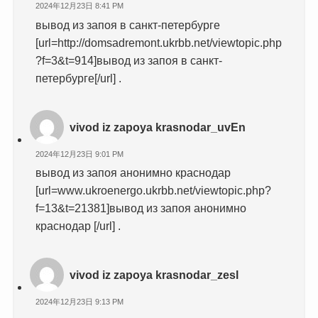
2024年12月23日 8:41 PM
вывод из запоя в санкт-петербурге
[url=http://domsadremont.ukrbb.net/viewtopic.php
?f=3&t=914]вывод из запоя в санкт-
петербурге[/url] .
vivod iz zapoya krasnodar_uvEn
2024年12月23日 9:01 PM
вывод из запоя анонимно краснодар
[url=www.ukroenergo.ukrbb.net/viewtopic.php?
f=13&t=21381]вывод из запоя анонимно
краснодар [/url] .
vivod iz zapoya krasnodar_zesl
2024年12月23日 9:13 PM