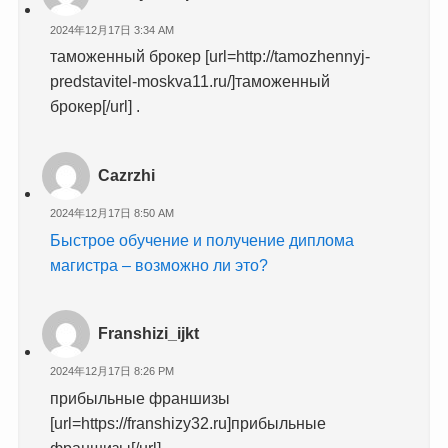
2024年12月17日 3:34 AM
таможенный брокер [url=http://tamozhennyj-
predstavitel-moskva11.ru/]таможенный
брокер[/url] .
Cazrzhi
2024年12月17日 8:50 AM
Быстрое обучение и получение диплома
магистра – возможно ли это?
Franshizi_ijkt
2024年12月17日 8:26 PM
прибыльные франшизы
[url=https://franshizy32.ru]прибыльные
франшизы[/url] .