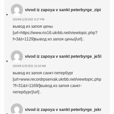
vivod iz zapoya v sankt peterbyrge_zipi
2024年12月24日 9:27 PM
вывод из запоя цены
[url=https://www.rio16.ukrbb.net/viewtopic.php?
f=3&t=1129]вывод из запоя цены[/url] .
vivod iz zapoya v sankt peterbyrge_jeSl
2024年12月25日 10:18 AM
вывод из запоя санкт-петербург
[url=www.recordrpservak.ukrbb.net/viewtopic.php
?f=31&t=1169/]вывод из запоя санкт-
петербург[/url] .
vivod iz zapoya v sankt peterbyrge_jskr