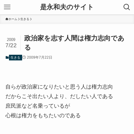
是永和夫のサイト
ホーム
生きる
政治家を志す人間は権力志向であ
2009
7/22
る
2009年7月22日
生きる
自らが政治家になりたいと思う人は権力志向
だからこそ出たい人より、だしたい人である
庶民派など名乗っているが
心根は権力をもちたいのである