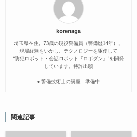
korenaga
埼玉県在住。73歳の現役警備員（警備歴14年）。
現場経験をいかし、テクノロジーを駆使して
“防犯ロボット・会話ロボット『ロボダン』”を開発
しています。特許出願
● 警備技術士の講座 準備中
関連記事