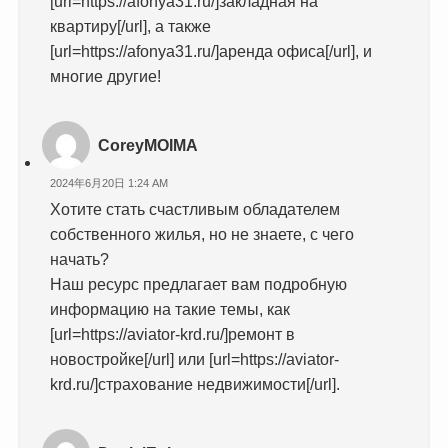
[url=https://afonya31.ru/]закладная на
квартиру[/url], а также
[url=https://afonya31.ru/]аренда офиса[/url], и
многие другие!
CoreyMOIMA
2024年6月20日 1:24 AM
Хотите стать счастливым обладателем
собственного жилья, но не знаете, с чего
начать?
Наш ресурс предлагает вам подробную
информацию на такие темы, как
[url=https://aviator-krd.ru/]ремонт в
новостройке[/url] или [url=https://aviator-
krd.ru/]страхование недвижимости[/url].