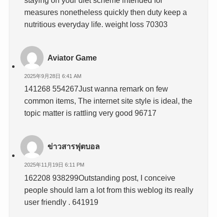
staying on your diet scheme intended for
measures nonetheless quickly then duty keep a
nutritious everyday life. weight loss 70303
Aviator Game
2025年9月28日 6:41 AM
141268 554267Just wanna remark on few
common items, The internet site style is ideal, the
topic matter is rattling very good 96717
ข่าวสารฟุตบอล
2025年11月19日 6:11 PM
162208 938299Outstanding post, I conceive
people should larn a lot from this weblog its really
user friendly . 641919