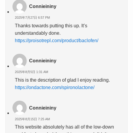
Connieininy
2025年7月27日 6:57 PM
Thanks towards putting this up. It’s
understandably done.
https://proisotrepl.com/product/baclofen/
Connieininy
2025年8月5日 1:31 AM
This is the description of glad I enjoy reading.
https://ondactone.com/spironolactone/
Connieininy
2025年8月15日 7:25 AM
This website absolutely has all of the low-down