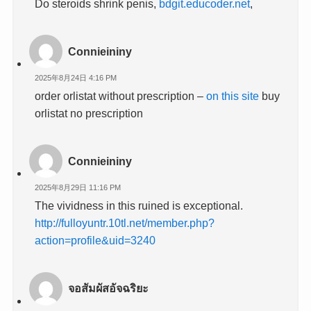
Do steroids shrink penis,
bdgit.educoder.net
,
Connieininy
2025年8月24日 4:16 PM
order orlistat without prescription –
on this site
buy
orlistat no prescription
Connieininy
2025年8月29日 11:16 PM
The vividness in this ruined is exceptional.
http://fulloyuntr.10tl.net/member.php?
action=profile&uid=3240
จอสัมผัสอัจฉริยะ