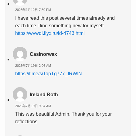
2025年1月12日 7:50 PM
I have read this post several times already and
each time I find something new for myself
https://wvwql.ilyx.ru/id-4743.html
Casinorwax
2025年7月19日 2:06 AM
https://t.me/s/TopTg777_IRWIN
Ireland Roth
2025年7月19日 9:34 AM
This was beautiful Admin. Thank you for your
reflections.