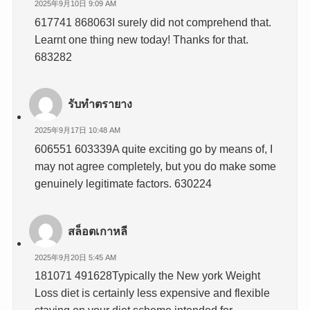
2025年9月10日 9:09 AM
617741 868063I surely did not comprehend that.
Learnt one thing new today! Thanks for that.
683282
รับทำตรายาง
2025年9月17日 10:48 AM
606551 603339A quite exciting go by means of, I
may not agree completely, but you do make some
genuinely legitimate factors. 630224
สล็อตเกาหลี
2025年9月20日 5:45 AM
181071 491628Typically the New york Weight
Loss diet is certainly less expensive and flexible