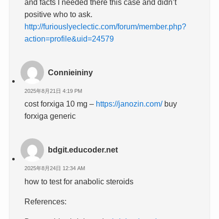
and facts I needed there this case and didn’t
positive who to ask.
http://furiouslyeclectic.com/forum/member.php?
action=profile&uid=24579
Connieininy
2025年8月21日 4:19 PM
cost forxiga 10 mg –
https://janozin.com/
buy
forxiga generic
bdgit.educoder.net
2025年8月24日 12:34 AM
how to test for anabolic steroids
References: