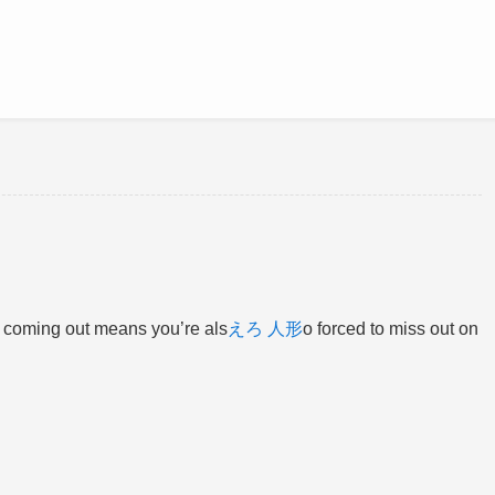
f coming out means you’re als
えろ 人形
o forced to miss out on