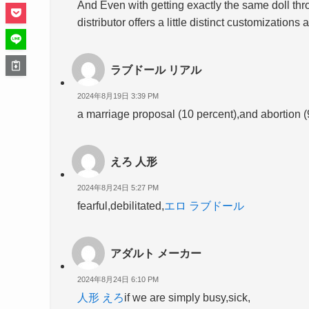
And Even with getting exactly the same doll th
distributor offers a little distinct customizations
ラブドール リアル
2024年8月19日 3:39 PM
a marriage proposal (10 percent),and abortion (
えろ 人形
2024年8月24日 5:27 PM
fearful,debilitated,
エロ ラブドール
アダルト メーカー
2024年8月24日 6:10 PM
人形 えろ
if we are simply busy,sick,