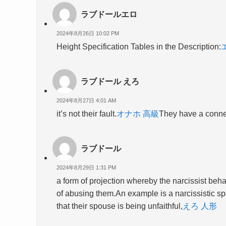
ラブドールエロ
2024年8月26日 10:02 PM
Height Specification Tables in the Description:
ラブドール えろ
2024年8月27日 4:01 AM
it’s not their fault.
オナホ 高級
They have a connec
ラブドール
2024年8月29日 1:31 PM
a form of projection whereby the narcissist b
of abusing them.An example is a narcissistic spo
that their spouse is being unfaithful,
えろ 人形