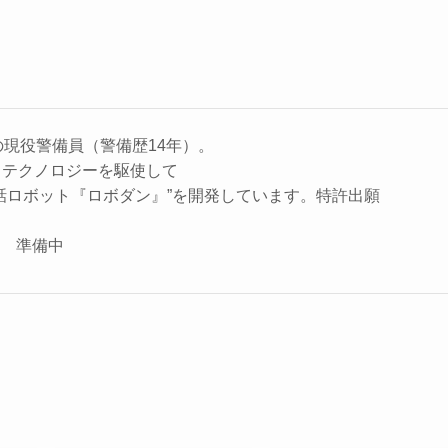
の現役警備員（警備歴14年）。
、テクノロジーを駆使して
話ロボット『ロボダン』”を開発しています。特許出願
座 準備中