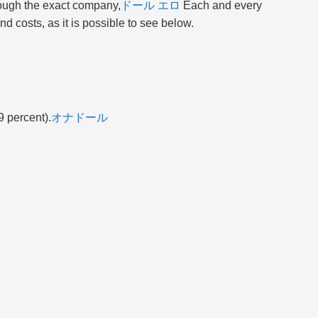
rough the exact company,
ドール エロ
Each and every
 and costs, as it is possible to see below.
9 percent).
オナドール