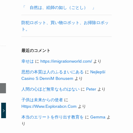
「 自然は、絵師の如し（ごとし） 」
防犯ロボット、買い物ロボット、お掃除ロボッ
ト。
最近のコメント
幸せは
に
https://imigrationworld.com/
より
思想の本質は人のふるまいにある
に
Nejlepší
Casino S DenníM Bonusem
より
人間の心ほど無常なものはない
に
Peter
より
子供は未来からの使者
に
Https://Www.Explorabcn.Com
より
本当のエリートを作り出す教育を
に
Gemma
よ
り