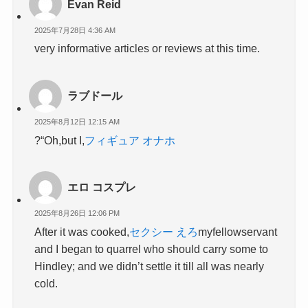
Evan Reid
2025年7月28日 4:36 AM
very informative articles or reviews at this time.
ラブドール
2025年8月12日 12:15 AM
?“Oh,but I,
フィギュア オナホ
エロ コスプレ
2025年8月26日 12:06 PM
After it was cooked,
セクシー えろ
myfellowservant
and I began to quarrel who should carry some to
Hindley; and we didn’t settle it till all was nearly
cold.