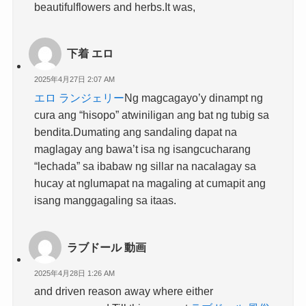
beautifulflowers and herbs.It was,
下着 エロ
2025年4月27日 2:07 AM
エロ ランジェリー
Ng magcagayo’y dinampt ng
cura ang “hisopo” atwiniligan ang bat ng tubig sa
bendita.Dumating ang sandaling dapat na
maglagay ang bawa’t isa ng isangcucharang
“lechada” sa ibabaw ng sillar na nacalagay sa
hucay at nglumapat na magaling at cumapit ang
isang manggagaling sa itaas.
ラブドール 動画
2025年4月28日 1:26 AM
and driven reason away where either