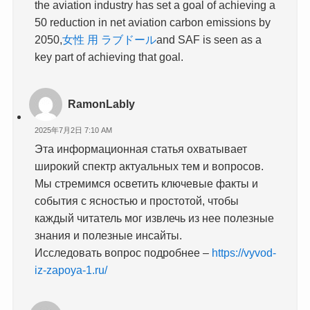
the aviation industry has set a goal of achieving a
50 reduction in net aviation carbon emissions by
2050,
女性 用 ラブドール
and SAF is seen as a
key part of achieving that goal.
RamonLably
2025年7月2日 7:10 AM
Эта информационная статья охватывает
широкий спектр актуальных тем и вопросов.
Мы стремимся осветить ключевые факты и
события с ясностью и простотой, чтобы
каждый читатель мог извлечь из нее полезные
знания и полезные инсайты.
Исследовать вопрос подробнее –
https://vyvod-
iz-zapoya-1.ru/