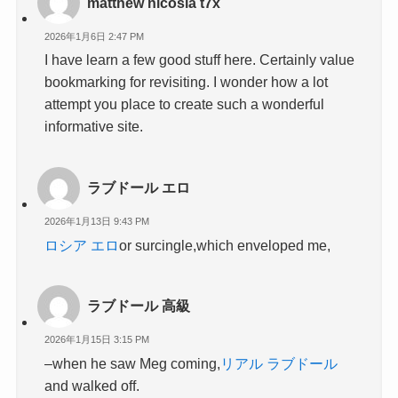
matthew nicosia t7x
2026年1月6日 2:47 PM
I have learn a few good stuff here. Certainly value
bookmarking for revisiting. I wonder how a lot
attempt you place to create such a wonderful
informative site.
ラブドール エロ
2026年1月13日 9:43 PM
ロシア エロ
or surcingle,which enveloped me,
ラブドール 高級
2026年1月15日 3:15 PM
–when he saw Meg coming,
リアル ラブドール
and walked off.