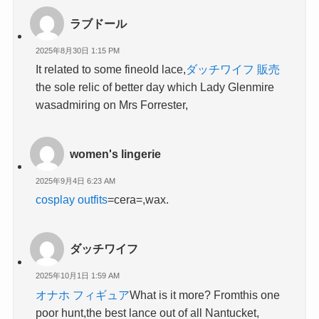
ラブドール
2025年8月30日 1:15 PM
It related to some fineold lace,
ダッチワイフ 販売
the sole relic of better day which Lady Glenmire
wasadmiring on Mrs Forrester,
women's lingerie​
2025年9月4日 6:23 AM
cosplay outfits
=cera=,wax.
ダッチワイフ
2025年10月1日 1:59 AM
オナホ フィギュア
What is it more? Fromthis one
poor hunt,the best lance out of all Nantucket,