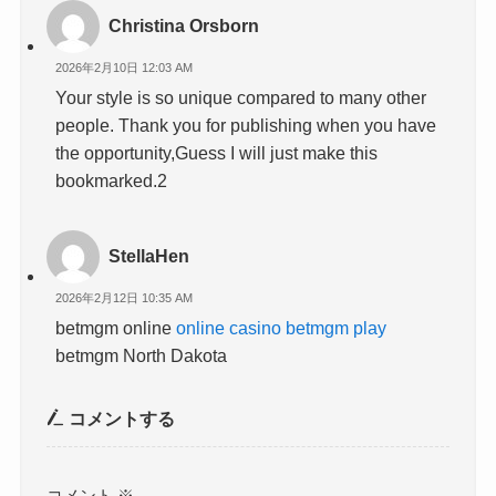
Christina Orsborn
2026年2月10日 12:03 AM
Your style is so unique compared to many other
people. Thank you for publishing when you have
the opportunity,Guess I will just make this
bookmarked.2
StellaHen
2026年2月12日 10:35 AM
betmgm online
online casino betmgm play
betmgm North Dakota
コメントする
コメント
※