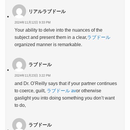
リアルラブドール
2024年11月12日 9:33 PM
Your ability to delve into the nuances of the
subject and present them in a clear,
ラブドール
organized manner is remarkable.
ラブドール
2024年11月23日 3:22 PM
and Dr. O’Reilly says that if your partner continues
to coerce, guilt,
ラブドール av
or otherwise
gaslight you into doing something you don’t want
to do,
ラブドール