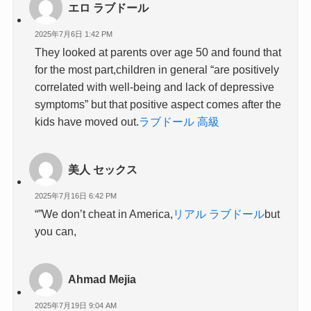
エロ ラブドール
2025年7月6日 1:42 PM
They looked at parents over age 50 and found that
for the most part,children in general “are positively
correlated with well-being and lack of depressive
symptoms” but that positive aspect comes after the
kids have moved out.
ラブドール 高級
美人 セックス
2025年7月16日 6:42 PM
“”We don’t cheat in America,
リアル ラブドール
but
you can,
Ahmad Mejia
2025年7月19日 9:04 AM