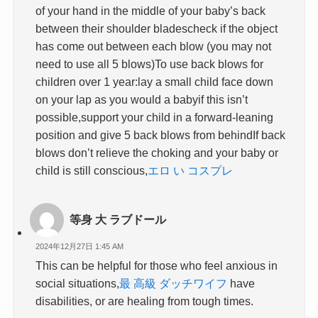
of your hand in the middle of your baby’s back
between their shoulder bladescheck if the object
has come out between each blow (you may not
need to use all 5 blows)To use back blows for
children over 1 year:lay a small child face down
on your lap as you would a babyif this isn’t
possible,support your child in a forward-leaning
position and give 5 back blows from behindIf back
blows don’t relieve the choking and your baby or
child is still conscious,
エロ い コスプレ
等身 大 ラブドール
2024年12月27日 1:45 AM
This can be helpful for those who feel anxious in
social situations,
最 高級 ダッチワイフ
have
disabilities, or are healing from tough times.