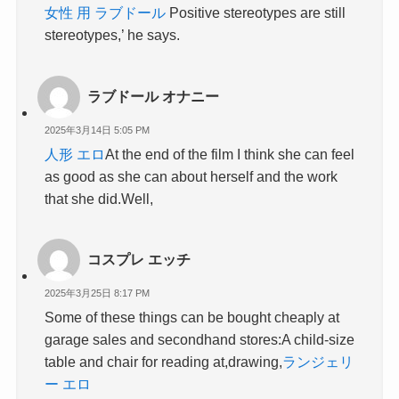
女性 用 ラブドール
Positive stereotypes are still
stereotypes,’ he says.
ラブドール オナニー
2025年3月14日 5:05 PM
人形 エロ
At the end of the film I think she can feel
as good as she can about herself and the work
that she did.Well,
コスプレ エッチ
2025年3月25日 8:17 PM
Some of these things can be bought cheaply at
garage sales and secondhand stores:A child-size
table and chair for reading at,drawing,
ランジェリ
ー エロ