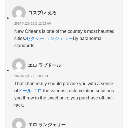
コスプレ えろ
2024年12月28日 12:02 AM
New Orleans is one of the country’s most haunted
cities.
セクシー ランジェリー
By paranormal
standards,
エロ ラブドール
2025年1月17日 2:03 PM
That chart really should provide you with a sense
of
ドール エロ
the various customization solutions
you throw in the towel once you purchase off-the-
rack,
エロ ランジェリー