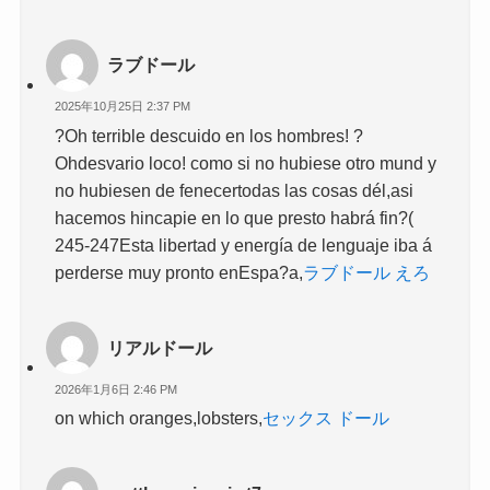
ラブドール
2025年10月25日 2:37 PM
?Oh terrible descuido en los hombres! ?
Ohdesvario loco! como si no hubiese otro mund y
no hubiesen de fenecertodas las cosas dél,asi
hacemos hincapie en lo que presto habrá fin?(
245-247Esta libertad y energía de lenguaje iba á
perderse muy pronto enEspa?a,
ラブドール えろ
リアルドール
2026年1月6日 2:46 PM
on which oranges,lobsters,
セックス ドール