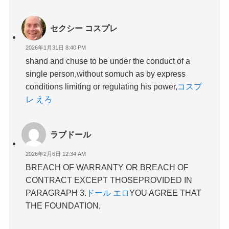
セクシー コスプレ
2026年1月31日 8:40 PM
shand and chuse to be under the conduct of a
single person,without somuch as by express
conditions limiting or regulating his power,
コスプ
レ えろ
ラブドール
2026年2月6日 12:34 AM
BREACH OF WARRANTY OR BREACH OF
CONTRACT EXCEPT THOSEPROVIDED IN
PARAGRAPH 3.
ドール エロ
YOU AGREE THAT
THE FOUNDATION,