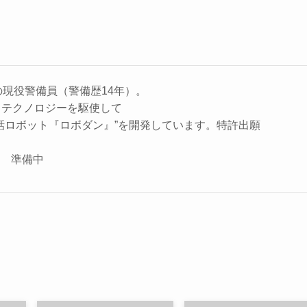
の現役警備員（警備歴14年）。
、テクノロジーを駆使して
話ロボット『ロボダン』”を開発しています。特許出願
座 準備中