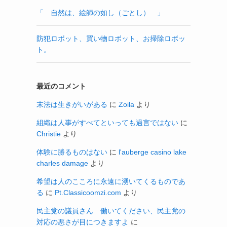
「 自然は、絵師の如し（ごとし） 」
防犯ロボット、買い物ロボット、お掃除ロボッ
ト。
最近のコメント
末法は生きがいがある
に
Zoila
より
組織は人事がすべてといっても過言ではない
に
Christie
より
体験に勝るものはない
に
l'auberge casino lake
charles damage
より
希望は人のこころに永遠に湧いてくるものであ
る
に
Pt.Classicoomzi.com
より
民主党の議員さん 働いてください、民主党の
対応の悪さが目につきますよ
に