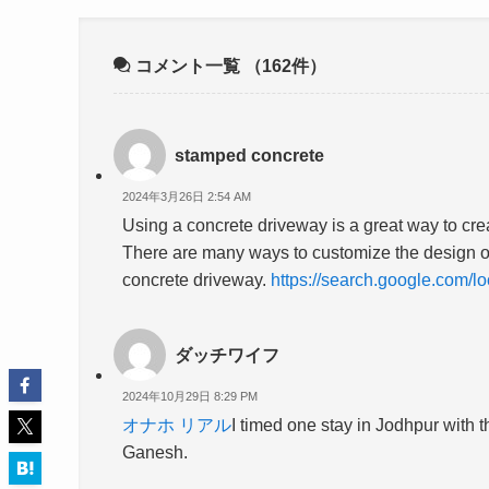
コメント一覧
（162件）
stamped concrete
2024年3月26日 2:54 AM
Using a concrete driveway is a great way to crea
There are many ways to customize the design o
concrete driveway.
https://search.google.com
ダッチワイフ
2024年10月29日 8:29 PM
オナホ リアル
I timed one stay in Jodhpur with 
Ganesh.