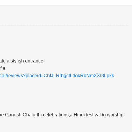
te a stylish entrance.
f a
/local/reviews?placeid=ChIJLRrbgctL4okRbNmXXl3Lpkk
the Ganesh Chaturthi celebrations,a Hindi festival to worship