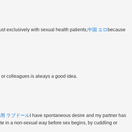
just exclusively with sexual health patients,
中国 エロ
because
 or colleagues is always a good idea.
 用 ラブドール
I have spontaneous desire and my partner has
ate in a non-sexual way before sex begins, by cuddling or