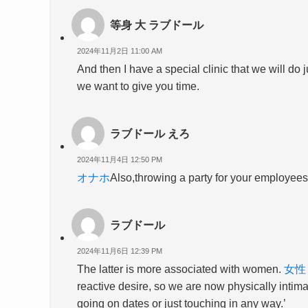
等身 大 ラブドール
2024年11月2日 11:00 AM
And then I have a special clinic that we will do 
we want to give you time.
ラブドール えろ
2024年11月4日 12:50 PM
オナホ
Also,throwing a party for your employees
ラブドール
2024年11月6日 12:39 PM
The latter is more associated with women.
女性
reactive desire, so we are now physically intim
going on dates or just touching in any way.’