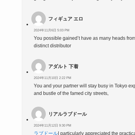
フィギュア エロ
2024年11月6日 5:03 PM
You possible gained’t have as many heads fro
distinct distributor
アダルト 下着
2024年11月10日 2:22 PM
You and your partner will stay busy in Tokyo ex
and bustle of the famed city streets,
リアルラブドール
2024年11月12日 9:30 PM
ラブドール
I particularly appreciated the practi