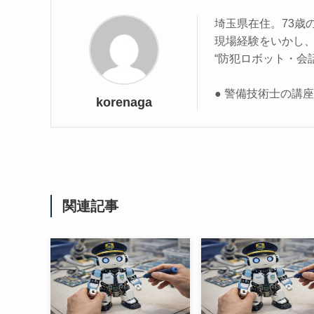
埼玉県在住。73歳
現場経験をいかし
“防犯ロボット・会
● 警備技術士の講
korenaga
関連記事