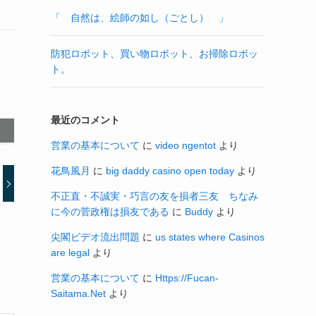
「 自然は、絵師の如し（ごとし） 」
防犯ロボット、買い物ロボット、お掃除ロボッ
ト。
最近のコメント
営業の基本について
に
video ngentot
より
花鳥風月
に
big daddy casino open today
より
不正直・不誠実・巧言の友を損者三友 ちなみ
に今の菅政権は損友である
に
Buddy
より
尖閣ビデオ流出問題
に
us states where Casinos
are legal
より
営業の基本について
に
Https://Fucan-
Saitama.Net
より