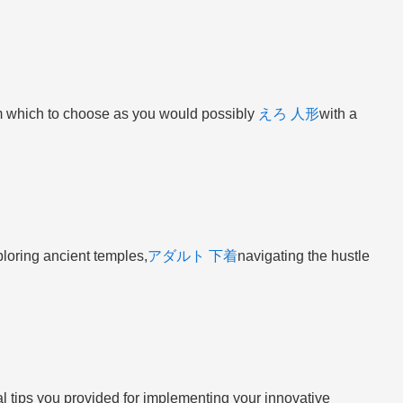
m which to choose as you would possibly
えろ 人形
with a
ploring ancient temples,
アダルト 下着
navigating the hustle
cal tips you provided for implementing your innovative