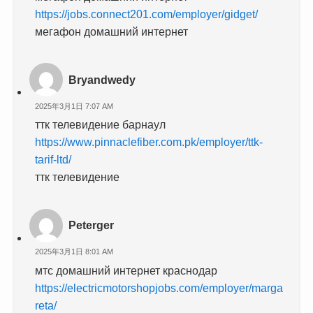
https://jobs.connect201.com/employer/gidget/
мегафон домашний интернет
Bryandwedy
2025年3月1日 7:07 AM
ттк телевидение барнаул
https://www.pinnaclefiber.com.pk/employer/ttk-
tarif-ltd/
ттк телевидение
Peterger
2025年3月1日 8:01 AM
мтс домашний интернет краснодар
https://electricmotorshopjobs.com/employer/marga
reta/