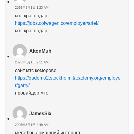
2025年3月1日 1:23 AM
мтс краснодар
https://jobs.colwagen.co/employer/ariel/
мтс краснодар
AltonMuh
2025年3月1日 2:11 AM
сайт мтс кемерово
https://qademo2.stockholmitacademy.org/employe
r/garry/
провайдер мтс
JamesSix
2025年3月1日 4:49 AM
мегафон домашний интернет