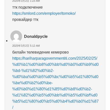
2025年3月2日 1:23 AM
ттк подключение
https://smlord.com/employer/tomoko/
провайдер ттк
Donaldpycle
2025年3月2日 5:12 AM
билайн телевидение кемерово
https://hariharparagovernmentiti.com/2025/02/25/
%d0%b1%d0%b8%d0%bb%d0%b0%d0%b9%d0
%bd-%d1%82%d0%b2-
%d0%ba%d0%b5%d0%bc%d0%b5%d1%80%d0
%be%d0%b2%d0%be-
%d0%b0%d1%80%d1%85%d0%b8%d0%b2-
%d1%82%d0%b5%d0%bb%d0%b5%d0%bf%d0
%b5%d1%80%d0%b5%d0%b4%d0%b0%d1%87
/