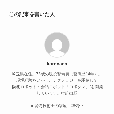
この記事を書いた人
korenaga
埼玉県在住。73歳の現役警備員（警備歴14年）。
現場経験をいかし、テクノロジーを駆使して
“防犯ロボット・会話ロボット『ロボダン』”を開発
しています。特許出願
● 警備技術士の講座 準備中