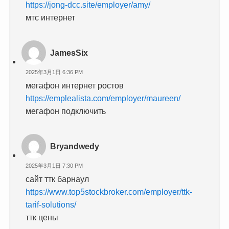
https://jong-dcc.site/employer/amy/
мтс интернет
JamesSix
2025年3月1日 6:36 PM
мегафон интернет ростов
https://emplealista.com/employer/maureen/
мегафон подключить
Bryandwedy
2025年3月1日 7:30 PM
сайт ттк барнаул
https://www.top5stockbroker.com/employer/ttk-
tarif-solutions/
ттк цены