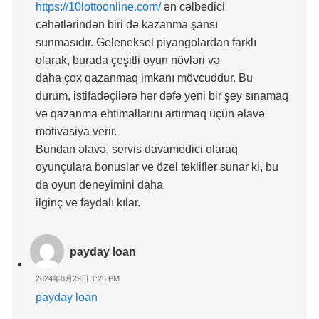
https://10lottoonline.com/
ən cəlbedici
cəhətlərindən biri də kazanma şansı
sunmasıdır. Geleneksel piyangolardan farklı
olarak, burada çeşitli oyun növləri və
daha çox qazanmaq imkanı mövcuddur. Bu
durum, istifadəçilərə hər dəfə yeni bir şey sınamaq
və qazanma ehtimallarını artırmaq üçün əlavə
motivasiya verir.
Bundan əlavə, servis davamedici olaraq
oyunçulara bonuslar ve özel teklifler sunar ki, bu
da oyun deneyimini daha
ilginç ve faydalı kılar.
payday loan
2024年8月29日 1:26 PM
payday loan