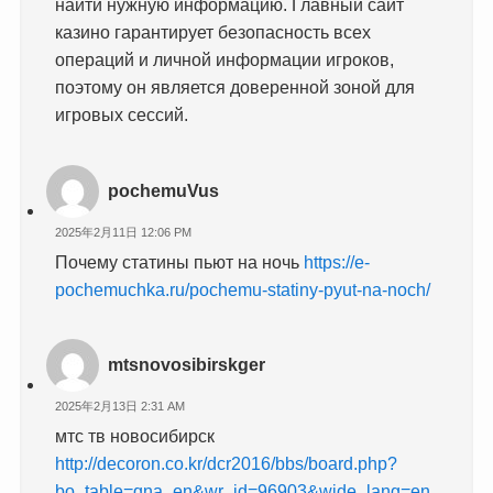
найти нужную информацию. Главный сайт
казино гарантирует безопасность всех
операций и личной информации игроков,
поэтому он является доверенной зоной для
игровых сессий.
pochemuVus
2025年2月11日 12:06 PM
Почему статины пьют на ночь
https://e-
pochemuchka.ru/pochemu-statiny-pyut-na-noch/
mtsnovosibirskger
2025年2月13日 2:31 AM
мтс тв новосибирск
http://decoron.co.kr/dcr2016/bbs/board.php?
bo_table=qna_en&wr_id=96903&wide_lang=en