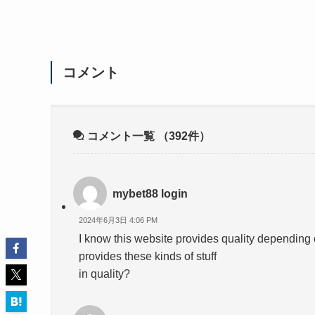
コメント
コメント一覧
（392件）
mybet88 login
2024年6月3日 4:06 PM
I know this website provides quality depending c
provides these kinds of stuff
in quality?