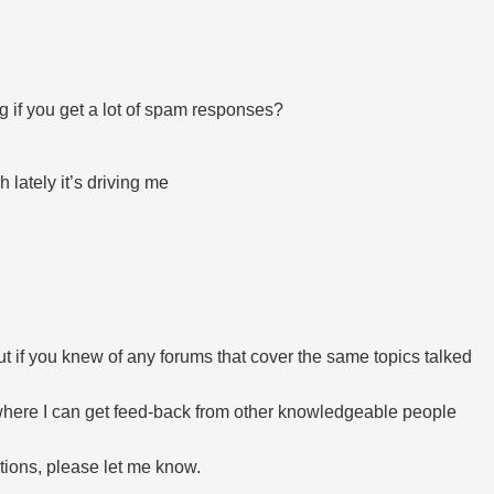
g if you get a lot of spam responses?
 lately it’s driving me
t if you knew of any forums that cover the same topics talked
y where I can get feed-back from other knowledgeable people
tions, please let me know.