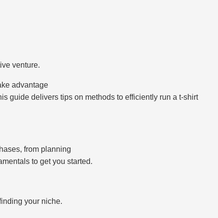
ive venture.
take advantage
 guide delivers tips on methods to efficiently run a t-shirt
phases, from planning
amentals to get you started.
finding your niche.