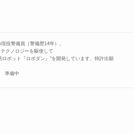
の現役警備員（警備歴14年）。
、テクノロジーを駆使して
話ロボット『ロボダン』”を開発しています。特許出願
座 準備中