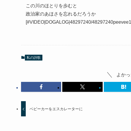
この川のほとりを歩むと
政治家のあほさを忘れるだろうか
[#VIDEO|DOGALOG|48297240/48297240peevee151
私の詩歌
よかっ
ベビーカーをエスカレーターに