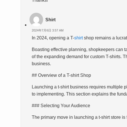
Thanks!
Shirt
2024年7月6日 3:57 AM
In 2024, opening a T-
shirt
shop remains a lucrat
Boasting effective planning, shopkeepers can 
of the expanding demand for custom T-shirts. This
business.
## Overview of a T-shirt Shop
Launching a t-shirt business requires multiple 
to implementing. This section explains the fund
### Selecting Your Audience
The primary move in launching a t-shirt store is 