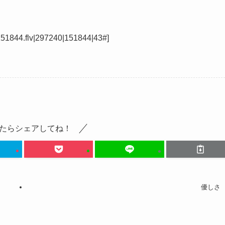
844.flv|297240|151844|43#]
たらシェアしてね！
優しさ