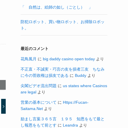
「 自然は、絵師の如し（ごとし） 」
防犯ロボット、買い物ロボット、お掃除ロボッ
ト。
最近のコメント
花鳥風月
に
big daddy casino open today
より
不正直・不誠実・巧言の友を損者三友 ちなみ
に今の菅政権は損友である
に
Buddy
より
尖閣ビデオ流出問題
に
us states where Casinos
are legal
より
営業の基本について
に
Https://Fucan-
Saitama.Net
より
励まし言葉３６５言 １９５ 知恩をもて最と
し報恩をもて前とす
に
Leandra
より