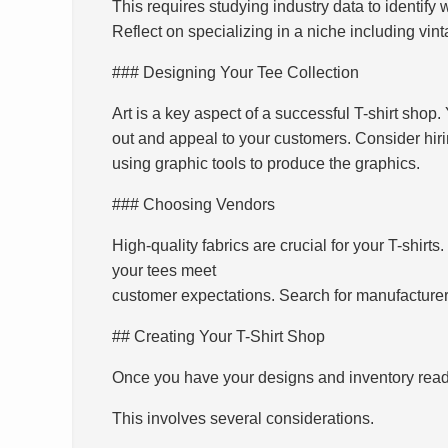
This requires studying industry data to identify 
Reflect on specializing in a niche including vin
### Designing Your Tee Collection
Art is a key aspect of a successful T-shirt shop
out and appeal to your customers. Consider hiring
using graphic tools to produce the graphics.
### Choosing Vendors
High-quality fabrics are crucial for your T-shirt
your tees meet
customer expectations. Search for manufacturer
## Creating Your T-Shirt Shop
Once you have your designs and inventory ready,
This involves several considerations.