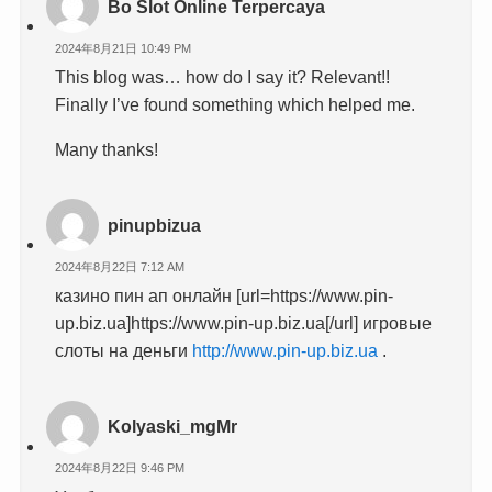
Bo Slot Online Terpercaya
2024年8月21日 10:49 PM
This blog was… how do I say it? Relevant!!
Finally I’ve found something which helped me.
Many thanks!
pinupbizua
2024年8月22日 7:12 AM
казино пин ап онлайн [url=https://www.pin-
up.biz.ua]https://www.pin-up.biz.ua[/url] игровые
слоты на деньги
http://www.pin-up.biz.ua
.
Kolyaski_mgMr
2024年8月22日 9:46 PM