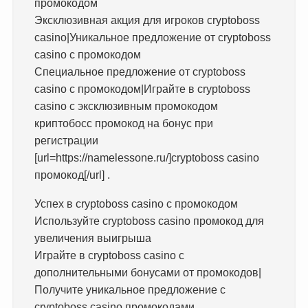
промокодом
Эксклюзивная акция для игроков cryptoboss
casino|Уникальное предложение от cryptoboss
casino с промокодом
Специальное предложение от cryptoboss
casino с промокодом|Играйте в cryptoboss
casino с эксклюзивным промокодом
криптобосс промокод на бонус при
регистрации
[url=https://namelessone.ru/]cryptoboss casino
промокод[/url] .
Успех в cryptoboss casino с промокодом
Используйте cryptoboss casino промокод для
увеличения выигрыша
Играйте в cryptoboss casino с
дополнительными бонусами от промокодов|
Получите уникальное предложение с
cryptoboss casino промокодами