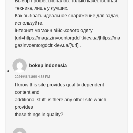
Выбор профессионалов: только качественная
техника, лишь у лучших.
Как выбрать идеальное снаряжение для задач,
используйте.
інтернет магазин військового одягу
[url=https://magazinvoentorgdcfr.kiev.ua/]https://ma
gazinvoentorgdcfr.kiev.ua/[/url] .
bokep indonesia
2024年8月19日 4:38 PM
I know this site provides quality dependent
content and
additional stuff, is there any other site which
provides
these things in quality?