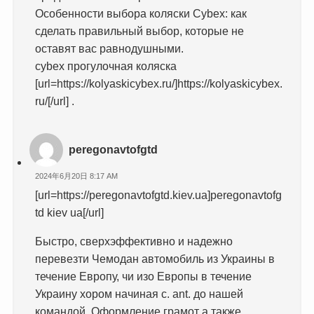
Особенности выбора коляски Cybex: как
сделать правильный выбор, которые не
оставят вас равнодушными.
cybex прогулочная коляска
[url=https://kolyaskicybex.ru/]https://kolyaskicybex.
ru/[/url] .
peregonavtofgtd
2024年6月20日 8:17 AM
[url=https://peregonavtofgtd.kiev.ua]peregonavtofg
td kiev ua[/url]
Быстро, сверхэффективно и надежно
перевезти Чемодан автомобиль из Украины в
течение Европу, чи изо Европы в течение
Украину хором начиная с. ant. до нашей
командой. Оформление грамот а также