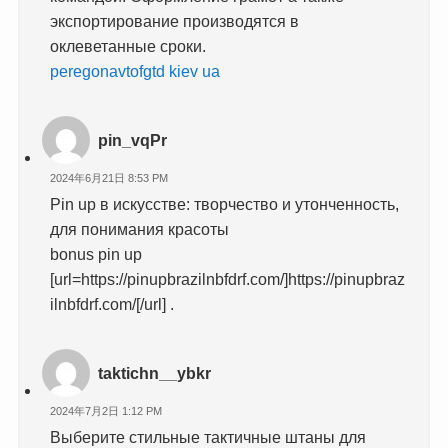
экспортирование производятся в
оклеветанные сроки.
peregonavtofgtd kiev ua
pin_vqPr
2024年6月21日 8:53 PM
Pin up в искусстве: творчество и утонченность,
для понимания красоты
bonus pin up
[url=https://pinupbrazilnbfdrf.com/]https://pinupbraz
ilnbfdrf.com/[/url] .
taktichn__ybkr
2024年7月2日 1:12 PM
Выберите стильные тактичные штаны для