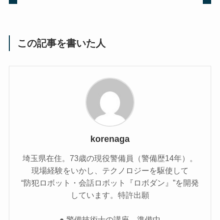
この記事を書いた人
korenaga
埼玉県在住。73歳の現役警備員（警備歴14年）。
現場経験をいかし、テクノロジーを駆使して
“防犯ロボット・会話ロボット『ロボダン』”を開発
しています。特許出願
● 警備技術士の講座 準備中