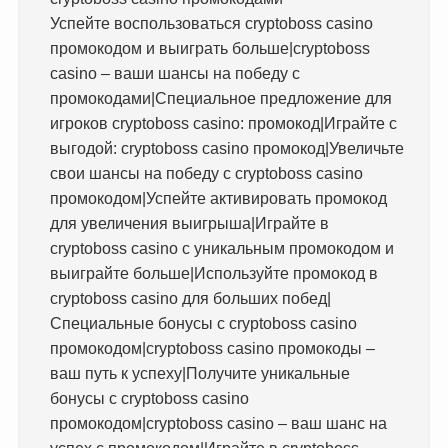
Успейте воспользоваться cryptoboss casino
промокодом и выиграть больше|cryptoboss
casino – ваши шансы на победу с
промокодами|Специальное предложение для
игроков cryptoboss casino: промокод|Играйте с
выгодой: cryptoboss casino промокод|Увеличьте
свои шансы на победу с cryptoboss casino
промокодом|Успейте активировать промокод
для увеличения выигрыша|Играйте в
cryptoboss casino с уникальным промокодом и
выиграйте больше|Используйте промокод в
cryptoboss casino для больших побед|
Специальные бонусы с cryptoboss casino
промокодом|cryptoboss casino промокоды –
ваш путь к успеху|Получите уникальные
бонусы с cryptoboss casino
промокодом|cryptoboss casino – ваш шанс на
успех с промокодом|Играйте в cryptoboss