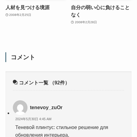
人材を見つける境涯
自分の弱い心に負けること
なく
2008年2月25日
2008年2月28日
コメント
コメント一覧
（92件）
tenevoy_zuOr
2024年5月30日 4:45 AM
Теневой плинтус: стильное решение для
обновления интерьера,