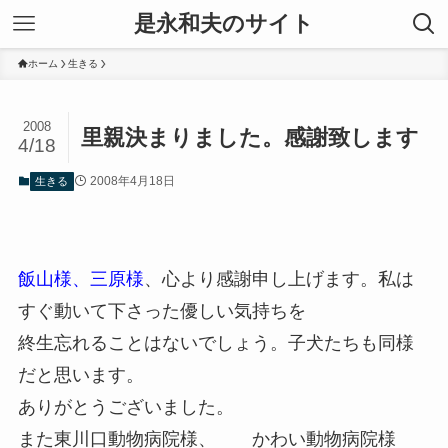
是永和夫のサイト
ホーム
生きる
2008
里親決まりました。感謝致します
4/18
2008年4月18日
生きる
飯山様、三原様
、心より感謝申し上げます。私は
すぐ動いて下さった優しい気持ちを
終生忘れることはないでしょう。子犬たちも同様
だと思います。
ありがとうございました。
また東川口動物病院様、 かわい動物病院様