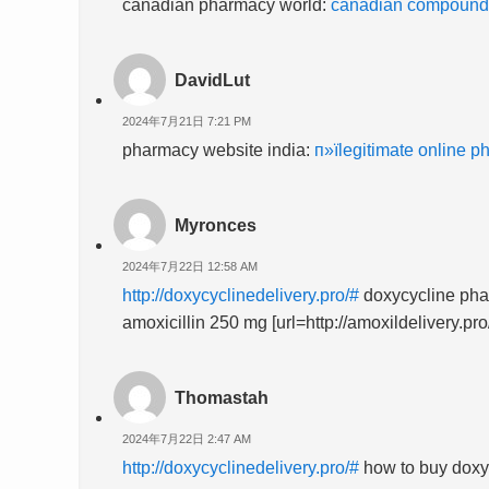
canadian pharmacy world:
canadian compound
DavidLut
2024年7月21日 7:21 PM
pharmacy website india:
п»їlegitimate online p
Myronces
2024年7月22日 12:58 AM
http://doxycyclinedelivery.pro/#
doxycycline pha
amoxicillin 250 mg [url=http://amoxildelivery.pr
Thomastah
2024年7月22日 2:47 AM
http://doxycyclinedelivery.pro/#
how to buy doxy