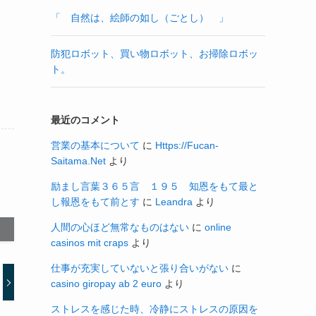
「 自然は、絵師の如し（ごとし） 」
防犯ロボット、買い物ロボット、お掃除ロボッ
ト。
最近のコメント
営業の基本について
に
Https://Fucan-
Saitama.Net
より
励まし言葉３６５言 １９５ 知恩をもて最と
し報恩をもて前とす
に
Leandra
より
人間の心ほど無常なものはない
に
online
casinos mit craps
より
仕事が充実していないと張り合いがない
に
casino giropay ab 2 euro
より
ストレスを感じた時、冷静にストレスの原因を