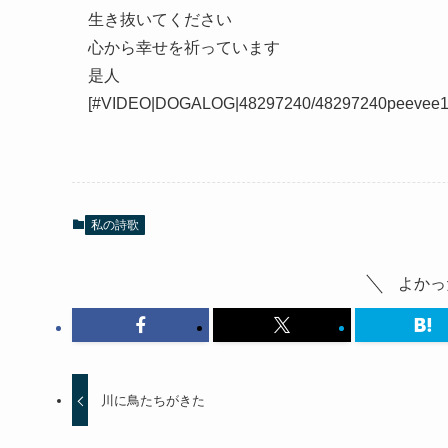
生き抜いてください
心から幸せを祈っています
是人
[#VIDEO|DOGALOG|48297240/48297240peevee148
私の詩歌
よかっ
川に鳥たちがきた