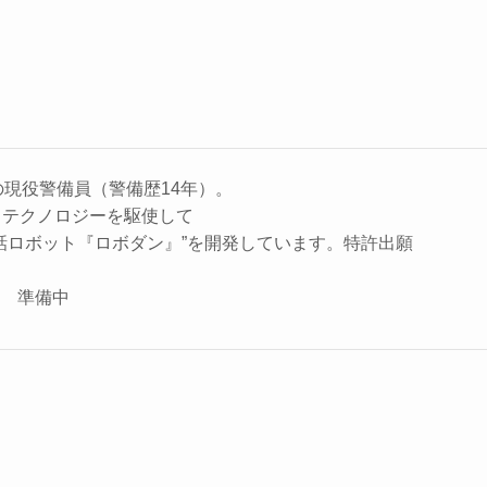
の現役警備員（警備歴14年）。
、テクノロジーを駆使して
話ロボット『ロボダン』”を開発しています。特許出願
座 準備中