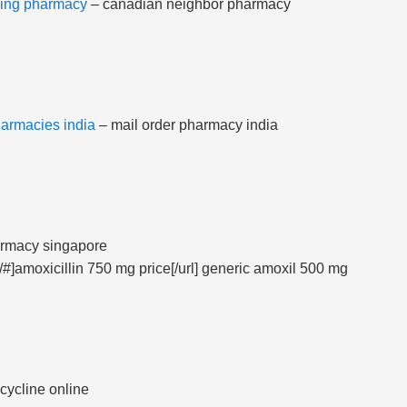
ing pharmacy
– canadian neighbor pharmacy
harmacies india
– mail order pharmacy india
rmacy singapore
o/#]amoxicillin 750 mg price[/url] generic amoxil 500 mg
cycline online