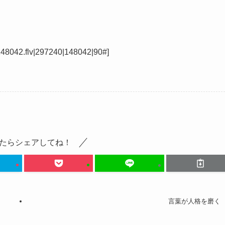
042.flv|297240|148042|90#]
たらシェアしてね！
言葉が人格を磨く