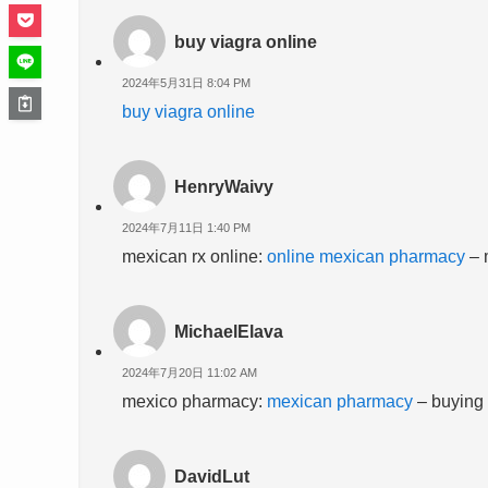
buy viagra online
2024年5月31日 8:04 PM
buy viagra online
HenryWaivy
2024年7月11日 1:40 PM
mexican rx online:
online mexican pharmacy
– 
MichaelElava
2024年7月20日 11:02 AM
mexico pharmacy:
mexican pharmacy
– buying 
DavidLut