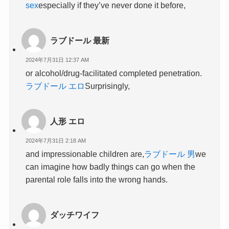
sex
especially if they’ve never done it before,
ラブドール 最新
2024年7月31日 12:37 AM
or alcohol/drug-facilitated completed penetration.
ラブドール エロ
Surprisingly,
人形 エロ
2024年7月31日 2:18 AM
and impressionable children are,
ラブドール 男
we
can imagine how badly things can go when the
parental role falls into the wrong hands.
ダッチワイフ