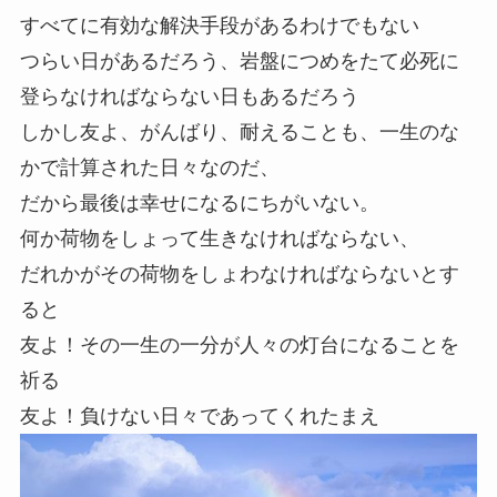
すべてに有効な解決手段があるわけでもない
つらい日があるだろう、岩盤につめをたて必死に
登らなければならない日もあるだろう
しかし友よ、がんばり、耐えることも、一生のな
かで計算された日々なのだ、
だから最後は幸せになるにちがいない。
何か荷物をしょって生きなければならない、
だれかがその荷物をしょわなければならないとす
ると
友よ！その一生の一分が人々の灯台になることを
祈る
友よ！負けない日々であってくれたまえ