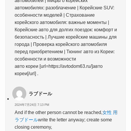
автомобилей | Мифы о корейских
автомобилях: разоблачение | Корейские SUV:
особенности моделей | Страхование
корейского автомобиля: важные моменты |
Корейские авто для долгих поездок: комфорт и
безопасность | Лучшие корейские машины для
города | Проверка корейского автомобиля
перед приобретением | Тюнинг авто из Кореи:
особенности и возможности
авто кореи [url=https://avtodom63.ru/]авто
кореи[/url] .
ラブドール
2024年7月24日 7:13 PM
And if the other person cannot be reached,
女性 用
ラブドール
write the letter anyway; create some
closing ceremony,