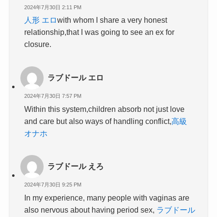
2024年7月30日 2:11 PM
人形 エロ
with whom I share a very honest
relationship,that I was going to see an ex for
closure.
ラブドール エロ
2024年7月30日 7:57 PM
Within this system,children absorb not just love
and care but also ways of handling conflict,
高級
オナホ
ラブドール えろ
2024年7月30日 9:25 PM
In my experience, many people with vaginas are
also nervous about having period sex,
ラブドール