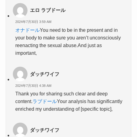
エロ ラブドール
2024年7月30日 3:59 AM
オナドール
You need to be in the present and in
your body to make sure you aren’t unconsciously
reenacting the sexual abuse.And just as
important,
ダッチワイフ
2024年7月30日 4:38 AM
Thank you for sharing such clear and deep
content.
ラブドール
Your analysis has significantly
enriched my understanding of [specific topic],
ダッチワイフ