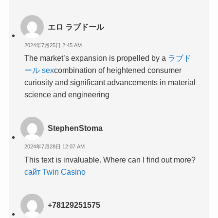
エロ ラブドール
2024年7月25日 2:45 AM
The market’s expansion is propelled by a
ラブド
ール sex
combination of heightened consumer
curiosity and significant advancements in material
science and engineering
StephenStoma
2024年7月28日 12:07 AM
This text is invaluable. Where can I find out more?
сайт Twin Casino
+78129251575