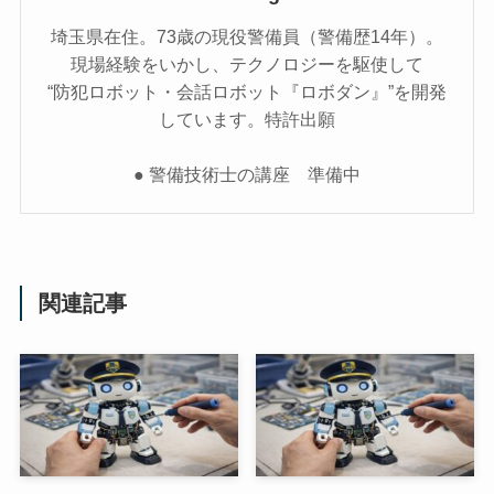
埼玉県在住。73歳の現役警備員（警備歴14年）。
現場経験をいかし、テクノロジーを駆使して
“防犯ロボット・会話ロボット『ロボダン』”を開発
しています。特許出願
● 警備技術士の講座 準備中
関連記事