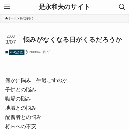
是永和夫のサイト
ホーム
私の詩歌
2008
悩みがなくなる日がくるだろうか
3/07
2008年3月7日
私の詩歌
何かに悩み一生過ごすのか
子供との悩み
職場の悩み
地域との悩み
配偶者との悩み
将来への不安